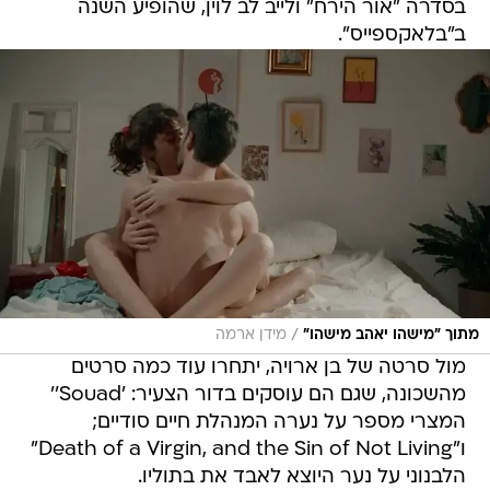
בסדרה "אור הירח" ולייב לב לוין, שהופיע השנה
ב"בלאקספייס".
/
מתוך "מישהו יאהב מישהו"
מידן ארמה
מול סרטה של בן ארויה, יתחרו עוד כמה סרטים
מהשכונה, שגם הם עוסקים בדור הצעיר: 'Souad''
המצרי מספר על נערה המנהלת חיים סודיים;
ו"Death of a Virgin, and the Sin of Not Living"
הלבנוני על נער היוצא לאבד את בתוליו.