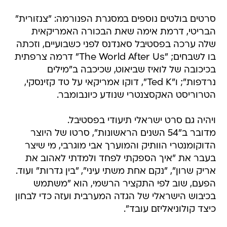
סרטים בולטים נוספים במסגרת הפנורמה: "צנזורית"
הבריטי, דרמת אימה שאת הבכורה האמריקאית
שלה ערכה בפסטיבל סאנדנס לפני כשבועיים, וזכתה
בו לשבחים; "The World After Us" דרמה צרפתית
בכיכובה של לואיז שביאוט, שכיכבה ב"מילים
נרדפות"; ו"Ted K", דוקו אמריקאי על טד קזינסקי,
הטרוריסט האקסצנטרי שנודע כיונבומבר.
ויהיה גם סרט ישראלי תיעודי בפסטיבל.
מדובר ב"54 השנים הראשונות", סרטו של היוצר
הדוקומנטרי הוותיק והמוערך אבי מוגרבי, מי שיצר
בעבר את "איך הספקתי לפחד ולמדתי לאהוב את
אריק שרון", "נקם אחת משתי עיני", "בין גדרות" ועוד.
הפעם, שוב לפי התקציר הרשמי, הוא "משתמש
בכיבוש הישראלי של הגדה המערבית ועזה כדי לבחון
כיצד קולוניאליזם עובד".