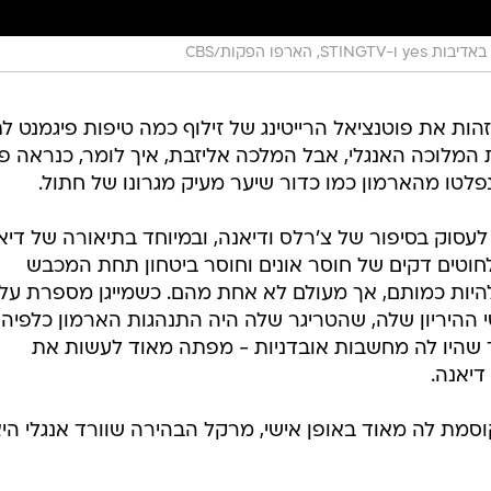
באדיבות yes ו-STINGTV, הארפו הפקות/CBS
הות את פוטנציאל הרייטינג של זילוף כמה טיפות פיגמנט לת
המלוכה האנגלי, אבל המלכה אליזבת, איך לומר, כנראה פ
פלטו מהארמון כמו כדור שיער מעיק מגרונו של חתול.
סוק בסיפור של צ'רלס ודיאנה, ובמיוחד בתיאורה של דיא
וטים דקים של חוסר אונים וחוסר ביטחון תחת המכבש
יות כמותם, אך מעולם לא אחת מהם. כשמייגן מספרת על
ההיריון שלה, שהטריגר שלה היה התנהגות הארמון כלפיה
עד שהיו לה מחשבות אובדניות - מפתה מאוד לעשות את
דיאנה.
ת לה מאוד באופן אישי, מרקל הבהירה שוורד אנגלי הי