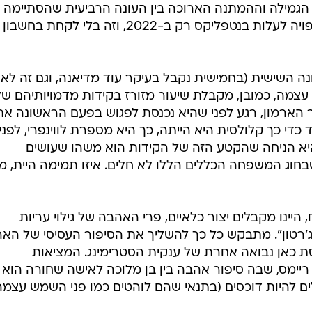
הגמילה וההמתנה הארוכה בין העונה הרביעית שהסתיימה ל
מספר חודשים ובין העונה הבאה שצפויה לעלות בנטפליקס רק ב-2022, וזה בלי לקחת בחשבון
ה השישית (בחמישית נקבל בעיקר עוד מדיאנה, וגם זה לא
 עצמה, כמובן, מקבלת שיעור מזורז בקידות מדמויותיהם של
ר הארמון, רגע לפני שהיא נכנסת לפגוש בפעם הראשונה את
די כך קלולסית היא הייתה, כך היא מספרת לווינפרי, לפני
א הניחה שהקטע הזה של הקידות הוא משהו שעושים
בחוג המשפחה הכללים הללו לא חלים. איזו תמימה היית, מיי
היינו מקבלים יצור כלאיים, פרי האהבה של גילוי עריות
'רטון". מתבקש כל כך להשליך את הסיפור העסיסי של האר
ת כאן נבואה אחרת של ענקית הסטרימינג. המציאות
יימס, שבה סיפור אהבה בין בן מלוכה לאישה שחורה הוא 
ם להיות דוכסים (בתנאי שהם לוהטים כמו פני השמש עצמה