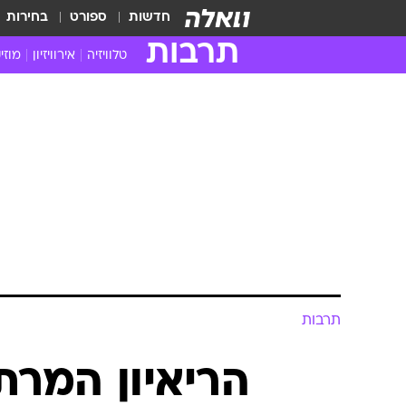
חדשות
ספורט
בחירות
תרבות
טלוויזיה
אירוויזיון
מוזי
חדשות הטלוויזיה
חדשו
ביקורת טלוויזיה
מוזי
צפייה ישירה
מוזי
טלוויזיה ישראלית
קשוב
טלוויזיה מחו"ל
קורד
סדרות מומלצות
קליפי
האח הגדול
הופע
תרבות
הריאיון המרת