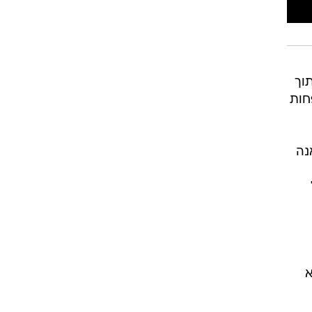
וך
חות
נה
א