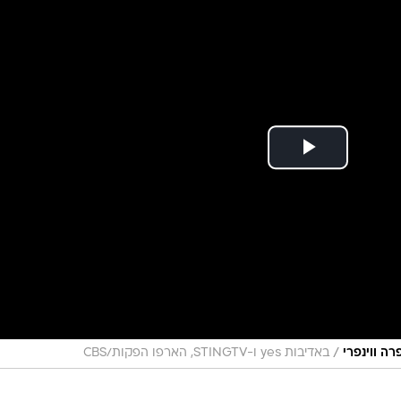
/
רה ווינפרי
באדיבות yes ו-STINGTV, הארפו הפקות/CBS