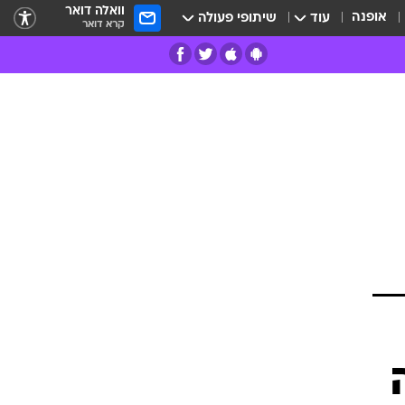
וואלה דואר
אופנה
עוד
שיתופי פעולה
קרא דואר
רים
פרות