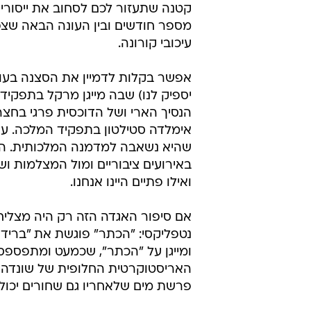
קטנה שתעזור לכם לסחוב את ייסורי 
עיכובי קורונה.
אפשר בקלות לדמיין את הסצנה בעונ
יספיק לנו) שבה מייגן מרקל בתפקיד
הנסיך הארי ושל הדוכסית פרגי בחצ
אימלדה סטילטון בתפקיד המלכה. עד כ
שהיא נשאבה למדמנה המלכותית. הי
באירועים ציבוריים ומול המצלמות וש
ואילו פתיים היינו אנחנו.
אם סיפור האגדה הזה רק היה מצליח, 
נטפליקסי: "הכתר" פוגשת את "ברידג
ומייגן על "הכתר", שכמעט ומתפספס
האריסטוקרטית החלופית של שונדה ר
פרשת מים שלאחריו גם שחורים יכולי