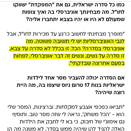
כמו כל סדרה ישראלית, גם את "המפקדת" ישווקו
לחו"ל. מה מבחינתך אוניברסלי בה ואיך צופות
שמעולם לא היו או יהיו בצבא יתחברו אליה?
"מופרך מבחינתי לחשוב כרגע על מכירות לחו"ל, אבל
לגבי האוניברסליות יש לי תשובה פשוטה. מה
אוניברסלי בסדרה? הכל. זו בכלל לא סדרה על צבא,
זו סדרה על נשים, ונשים זה דבר אוניברסלי, לפחות
בפעם אחרונה שבדקתי".
אם הסדרה יכולה להעביר מסר אחד לילדות
ישראליות בנות 17 טרום גיוס שיצפו בה, מה היית
רוצה שיהיה?
"תביאו כפכפי אצבע למקלחות. וברצינות, המסר שלי
הוא - 'הכל משחק', נראה לי שזה מסר טוב. ותוסיף
גם אימוג'י של חיבוק. כי בא לי לחבק את הילדות
האלה להגיד להן שיהיה ממש בסדר, לא משנה מה הן