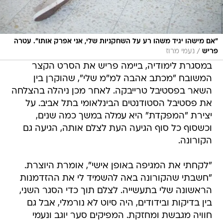
"אם מישהו יגיד משהו רע על השחקניות שלי, אני אפרק אותו". עטרה
/
פריש
נעמי מרוז
במסגרת לימודיה, ביימה פריש את הסרט הקצר
המשובח "מכתב אהבה למ"מ שלי", שהוקרן בין
השאר בפסטיבל טרייבקה. לאחר מכן ניהלה בהצלחה
את פסטיבל הסטודנטים הבינלאומי בתל אביב. על
יצירת "המפקדת" היא עמלה במשך כמה שנים,
וכשסוף כל סוף הגיעה העת לצלם אותה, הגיעה גם
הקורונה.
"לקחתי את המגיפה באופן אישי", אומרת היוצרת.
"חשבתי שהקורונה באה להשמיד לי את ההזדמנות
הראשונה שלי בתעשייה. לצלם תוך כדי הסגר השני,
בין בדיקות ובידודים, היה סיוט לא נורמלי, אבל גם
חוויה מגבשת ומחזקת. המפיקים סער יוגב ונעמי