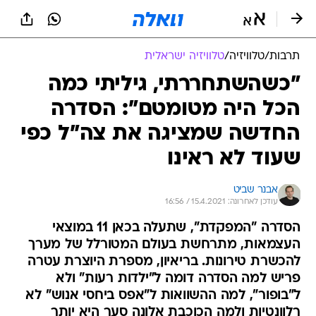
תרבות
/
טלוויזיה
/
טלוויזיה ישראלית
"כשהשתחררתי, גיליתי כמה
הכל היה מטומטם": הסדרה
החדשה שמציגה את צה"ל כפי
שעוד לא ראינו
אבנר שביט
עודכן לאחרונה: 15.4.2021 / 16:56
הסדרה "המפקדת", שתעלה בכאן 11 במוצאי
העצמאות, מתרחשת בעולם המטורלל של מערך
להכשרת טירונות. בריאיון, מספרת היוצרת עטרה
פריש למה הסדרה דומה ל"ילדות רעות" ולא
ל"בופור", למה ההשוואות ל"אפס ביחסי אנוש" לא
רלוונטיות ולמה הכוכבת אלונה סער היא יותר