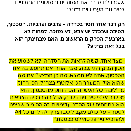
שעזרו לנו לחדד את המונחים והמושגים העדכניים
לטירונות העכשווית במגל".
רק דבר אחד חסר בסדרה - ערבים וערביות. הסכסוך,
הסיבה שבכלל יש צבא, לא מוזכר, לפחות לא
בארבעת הפרקים הראשונים. האם מבחינתך הוא
בכל זאת ברקע?
"מצד אחד, קשה לראות את הסדרה ולא לשמוע את
הטון הביקורתי שבה. מצד אחר, אם תחפש בה את
הסכסוך, אתה לא תמצא. מה כן תמצא? את מה
שהוא אולי המערך הכי איזוטרי בצה"ל, הכי רחוק
מה'ליבה' של העשייה, הכי רחוק מהסכסוך. הוא
מכשיר אלפי טירונים בשנה, אבל בהיררכיה הצבאית
הוא בתחתית של הסדר עדיפויות. זה הסיפור שרצינו
לספר - על עולם מקביל שבו צריך להילחם על A4
ולהחביא ניירות טואלט בכספת".