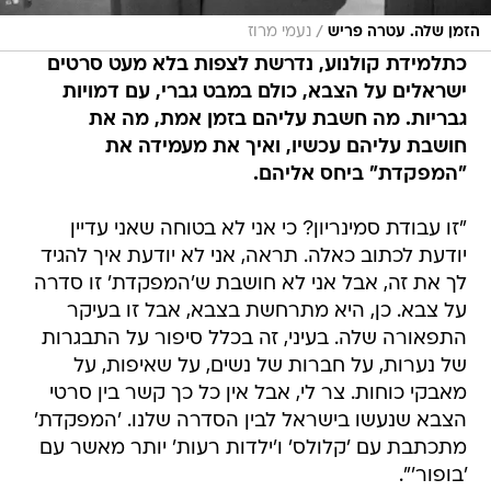
/
הזמן שלה. עטרה פריש
נעמי מרוז
כתלמידת קולנוע, נדרשת לצפות בלא מעט סרטים
ישראלים על הצבא, כולם במבט גברי, עם דמויות
גבריות. מה חשבת עליהם בזמן אמת, מה את
חושבת עליהם עכשיו, ואיך את מעמידה את
"המפקדת" ביחס אליהם.
"זו עבודת סמינריון? כי אני לא בטוחה שאני עדיין
יודעת לכתוב כאלה. תראה, אני לא יודעת איך להגיד
לך את זה, אבל אני לא חושבת ש'המפקדת' זו סדרה
על צבא. כן, היא מתרחשת בצבא, אבל זו בעיקר
התפאורה שלה. בעיני, זה בכלל סיפור על התבגרות
של נערות, על חברות של נשים, על שאיפות, על
מאבקי כוחות. צר לי, אבל אין כל כך קשר בין סרטי
הצבא שנעשו בישראל לבין הסדרה שלנו. 'המפקדת'
מתכתבת עם 'קלולס' ו'ילדות רעות' יותר מאשר עם
'בופור'".