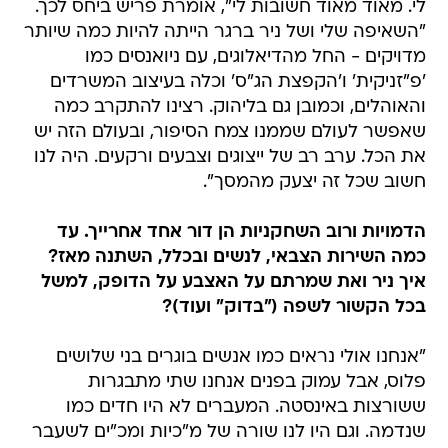
לי. מאוד מאוד חשובות לי", אומרת פריש ביחס לכך.
"השאיפה שלי ושל ניר ברגר הייתה להיות כמה שיותר
מדויקים - החל מהדיאלוגים, עם ניואנסים כמו
'פ"זניקית' ו'הקפצת הג"ס' וכלה בעיצוב המשרדים
והאוהלים, וכמובן גם בליהוק. רצינו להתקרב כמה
שאפשר לעולם שממנו צמח הסיפור, ובעולם הזה יש
את הכל. ערב רב של ייצוגים וצבעים ורקעים. היה לנו
חשוב שכל זה יצעק מהמסך".
הדמויות ורוב השחקניות הן דור אחד אחרייך. עד
כמה השירות הצבאי, לנשים ובכלל, השתנה מאז?
איך ניר ואת שמרתם על האצבע על הדופק, למשל
בכל הקשור לשפה ("בדוק" ועוד)?
"אנחנו אולי נראים כמו אנשים בוגרים בני שלושים
פלוס, אבל עמוק בפנים אנחנו שתי מתבגרות
ששורצות באינסטה. המעברים לא היו חדים כמו
שנדמה. וגם היו לנו שורה של מ"כיות ומכ"ים לשעבר