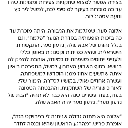
בצידה אפשר למצוא שחקניות צעירות ומצוינות שהיו
עד כה מוכרות בעיקר למיטיבי לכת, למשל ליר כץ
ונועה אסטנג'לוב.
אלונה סער, שמגלמת את הגיבורה, היתה מוכרת עד
כה בזכות הופעותיה בסדרת הנוער "פלמח", וגם
בגלל זהותו של אבא שלה, גדעון סער. התקשורת
הישראלית, שהיא כפייתית וקטנונית באופן כללי
ולענייני ייחוסים משפחתיים במיוחד, אוהבת להציק לה
בנושא. בסוף השבוע האחרון, למשל, התפרסם ריאיון
איתה שתשעים אחוז ממנו הוקדשו למשפחתה,
ועשרה אחוזים (אולי, בקושי) לסדרה. הימור שלי:
לאור כישוריה של השחקנית, וההבטחה הטמונה
בעוד, בעוד עשרים שנה היא כבר לא תהיה "הבת של
גדעון סער". גדעון סער יהיה האבא שלה.
"אלונה היא מתנה גדולה שניתנה לי בפרויקט הזה",
אומרת פריש. "מהרגע הראשון שהיא נכנסה לחדר