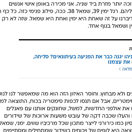
כה יותר מזרת ביד שניה. אני מכירה באופן אישי אנשים
שנועלים מידה אחת יותר באחת מרגליהם. רגל ימין 39, שמאל 38. ככה, פילוג פנימי כזה. כ
דיברנו על זה שאחת היא ימין ואחת היא שמאל. שזה לא רק 
ין ושמאל בגוף אחד.
ה
יהו יגנה כבר את הפגיעה בעיתונאים? סליחה,
את עצמנו
מלאה
ים ולא מבחוץ. וחוסר האיזון הזה הוא מה שמאפשר לנו לנוע
סימטריים, אבל אם תנסו לכפות סימטריה בכוח, התוצאה למ
 את אולפני החדשות, למשל, שחונקים אותנו עם פאנלים
והעלו שכבה דקה של עובש משעות ארוכות של שידורים
 כמו כירורגי לייצר מתכון שכל מרכיביו שווים. ימני, שמאלנ
וצאה היא לופים של ויכוחים בשידור שמתחילים ומסתיימים