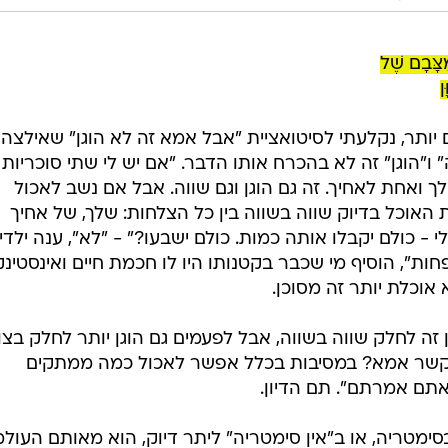
ָּבָם שֶׁל
ן
 יותר, נקלעתי לסיטואציית "אבל אמא זה לא הוגן" שאילצה
 ו"הוגן" זה לא בהכרח אותו הדבר. "אם יש לי שתי סוכריות
ך ואחת לאחיך. זה גם הוגן וגם שווה. אבל אם נשב לאכול
אוכל בדיוק שווה בשווה בין כל הצלחות: שלך, של אחיך
 - כולם יקבלו אותה כמות. כולם ישבעו?" - "לא", ענה ילדי.
חות", הוסיף מי שכבר בקטנותו היו לו חכמת חיים ואינסטינ
אוכלת יותר זה מסוכן.
זה לחלק שווה בשווה, אבל לפעמים גם הוגן יותר לחלק בצו
 הקשר אמא? במסיבות בכלל אפשר לאכול כמה ממתקים
אתם אמרתם". תם הדיון.
בסימטריה, או ב"אין סימטריה" ליתר דיוק, הוא מאותם העול