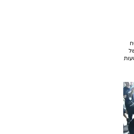
ח
של
עות