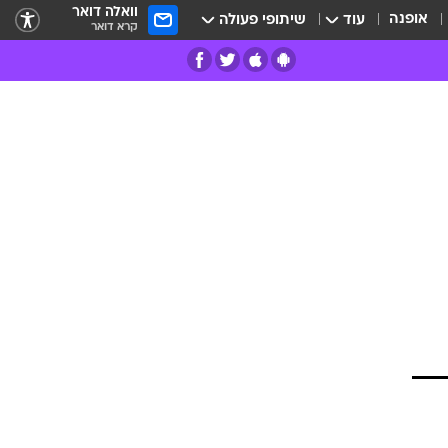
וואלה דואר
אופנה
עוד
שיתופי פעולה
קרא דואר
רים
פרות