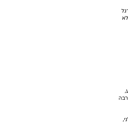
ל כף רגל
לא
,
רבה
י,