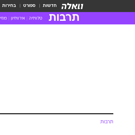
חדשות
ספורט
בחירות
תרבות
טלוויזיה
אירוויזיון
מוזי
חדשות הטלוויזיה
חדשו
ביקורת טלוויזיה
מוזי
צפייה ישירה
מוזי
טלוויזיה ישראלית
קשוב
טלוויזיה מחו"ל
קורד
סדרות מומלצות
קליפי
האח הגדול
הופע
תרבות