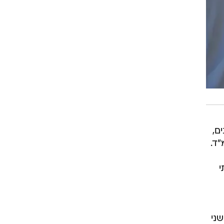
ם,
"ד.
י
ני