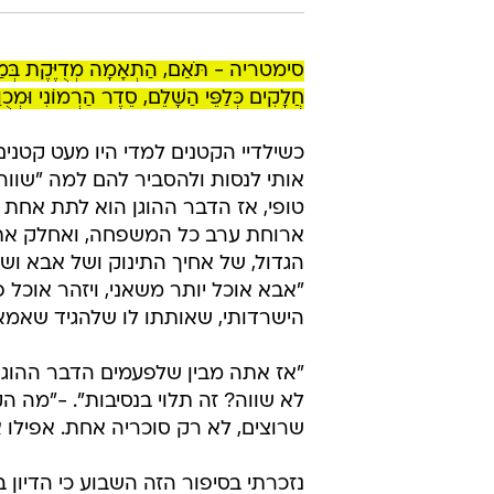
סימטריה - תֹּאַם, הַתְאָמָה מְדֻיֶּקֶת בְּמַצ
חֲלָקִים כְּלַפֵּי הַשָּׁלֵם, סֵדֶר הַרְמוֹנִי וּמְכֻוָּ
כשילדיי הקטנים למדי היו מעט קטנים
אותי לנסות ולהסביר להם למה "שווה"
טופי, אז הדבר ההוגן הוא לתת אחת ל
ארוחת ערב כל המשפחה, ואחלק את ה
הגדול, של אחיך התינוק ושל אבא ושלי
"אבא אוכל יותר משאני, ויזהר אוכל פ
הישרדותי, שאותתו לו שלהגיד שאמא 
"אז אתה מבין שלפעמים הדבר ההוגן 
לא שווה? זה תלוי בנסיבות". -"מה
שרוצים, לא רק סוכריה אחת. אפילו 
נזכרתי בסיפור הזה השבוע כי הדיון 