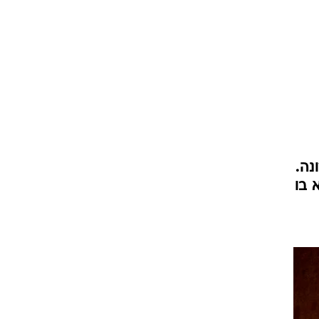
נה.
 בו