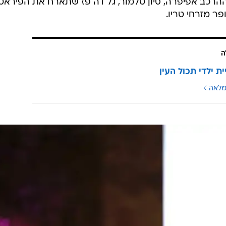
כב Rosa and the Salmons, ההרכב אפיפרה, סיון טלמור, גל דה פז שתארח את הפירא
פר מזרחי טריו.
ה
ת ילדי תכול העין
מלאה