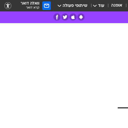
וואלה דואר
אופנה
עוד
שיתופי פעולה
קרא דואר
רים
פרות