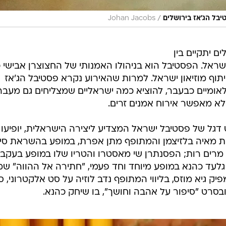
/
יבל הג'אז בירושלים
Johan Jacobs
נלאומי ה-7 בירושלים יתקיים בין
יאון ישראל. הפסטיבל הוא בניהולו האמנותי של החצוצרן אבישי 
תוף מוזיאון ישראל. למרות שהאירוע נקרא פסטיבל הג'אז
ינלאומיים כבעבר, להוציא כמה ישראליים שמצליחים גם מעבר
א מאפשר אירוח אמנים זרים.
דגל של פסטיבל ישראל המצדיע ליצירה הישראלית, יופיעו ב
לנית מאיה בלזיצמן והמתופף מתן אפרת, במופע בהשראת סי
מרים רות; הפסנתרן שי מאסטרו והטריו שלו במופע בעקבו
גלעד כהנא במופע מיוחד וחד פעמי, "חתירה אל ההווה" שמו
יק גיא מוזס, בליווי המתופף נדב לוזיה על סט אלקטרוני, ס
סרט "סיפור על אהבה וחושך", בו שיחק כהנא.