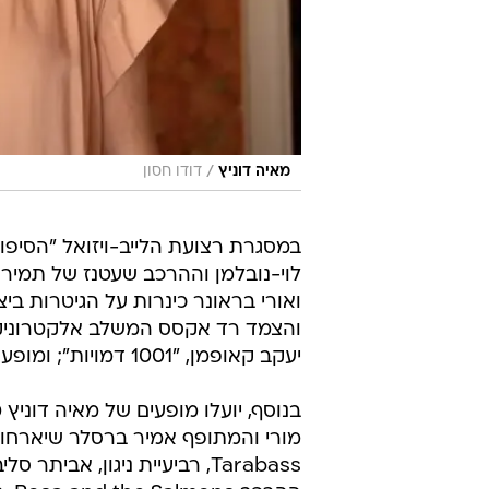
/
מאיה דוניץ
דודו חסון
במסגרת רצועת הלייב-ויזואל "הסיפור
לוי-נובלמן וההרכב שעטנז של תמיר 
ואורי בראונר כינרות על הגיטרות בי
והצמד רד אקסס המשלב אלקטרוניקה
יעקב קאופמן, "1001 דמויות"; ומופע של הבמאי גיא נחום לוי והמוזיקאי שוזין המשלב מוזיקה וסרט.
מורי והמתופף אמיר ברסלר שיארחו א
Tarabass, רביעיית ניגון, אבי