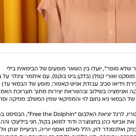
 שלא סופר", יועלו בין השאר מופעים של הבימאית בילי
מוסקט ואורי קפלן (בלקן ביט בוקס), עם איתמר ציגלר על 
צירת וידיאו סביב עבודת אניש קאפור; מופע של הבמאי עדן 
 ואנימציה בשילוב ובהשראת יצירות מתוך תערוכת האמן
בנוסף, יועלו מופעים של מאיה דוניץ טריו, לרגל יציאת האלבום "ee the Dolphin
ת אבישי כהן בחצוצרה ודוד למואן בקול, חגי ביליצקי והה
תר סליבניק ואלכסנדר לוין, הלל סאלם ואסף יוריה, רביעיית יונתן וול