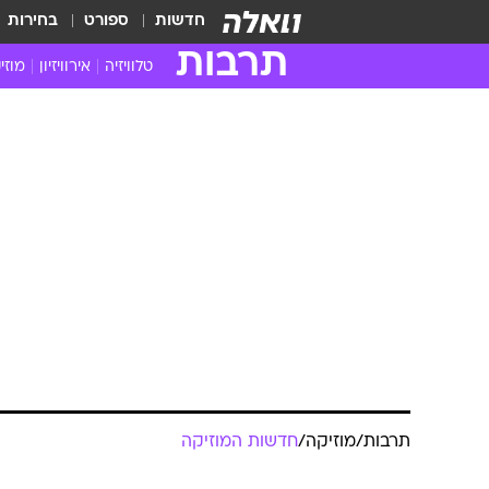
חדשות
ספורט
בחירות
תרבות
טלוויזיה
אירוויזיון
מוזי
חדשות הטלוויזיה
חדשו
ביקורת טלוויזיה
מוזי
צפייה ישירה
מוזי
טלוויזיה ישראלית
קשוב
טלוויזיה מחו"ל
קורד
סדרות מומלצות
קליפי
האח הגדול
הופע
תרבות
/
מוזיקה
/
חדשות המוזיקה