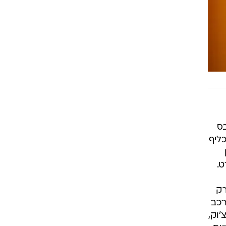
בס
כליף
Fr", הבסיסט ברק
רכב
צ'וק,