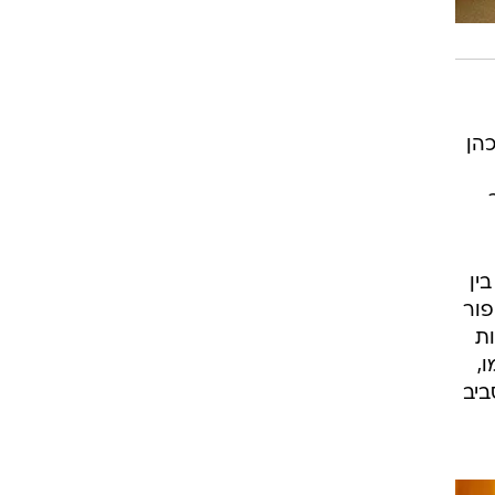
כהן
ין
פור
ת
,
ביב