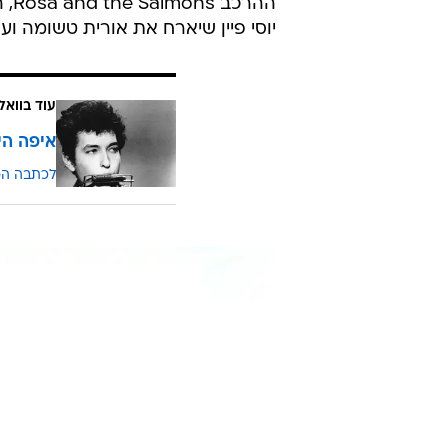
ההר
יוסי פיין שיארח את אורית טשומה ועו
עוד בוואל
איפה היי
לכתבה ה