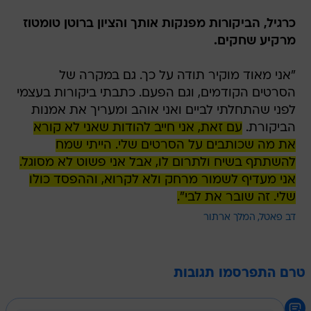
כרגיל, הביקורות מפנקות אותך והציון ברוטן טומטוז
מרקיע שחקים.
"אני מאוד מוקיר תודה על כך. גם במקרה של
הסרטים הקודמים, וגם הפעם. כתבתי ביקורות בעצמי
לפני שהתחלתי לביים ואני אוהב ומעריך את אמנות
הביקורת.
עם זאת, אני חייב להודות שאני לא קורא
את מה שכותבים על הסרטים שלי. הייתי שמח
להשתתף בשיח ולתרום לו, אבל אני פשוט לא מסוגל.
אני מעדיף לשמור מרחק ולא לקרוא, וההפסד כולו
שלי. זה שובר את לבי".
דב פאטל
המלך ארתור
טרם התפרסמו תגובות