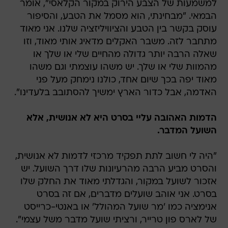
למשמעות של הצבע הירוק במקור הקלאסי", אומר
הבמאי. "מבחינתי, הוא מסמל את הטבע, והסיפור
עוסק בקשר בין הטבע והציוויליזציה שלנו. אני מאוד
מתחבר לזה. משבר האקלים מדאיג אותי מאוד, וזו
שאלה הרבה יותר גדולה מהחיים שלי או שלך או
מהמוות שלי או שלך. יש משהו עוצמתי וגם משהו
מאוד יפה בכך שיום אחד, כולנו נימחק מעל פני
האדמה, אבל כדור הארץ ימשיך להסתובב בלעדינו".
הדמות האהובה עליי בסרט היא לא אנושית, אלא
השועל המדבר.
"היה לי חשוב לתת תפקיד מרכזי לדמות לא אנושית,
והסרט מביע הרבה מהרעיונות שלו דרך השועל. יש
אזכור לשועל במקור, והגדלתי מאוד את החלק שלו
בסרט. אני אוהב שועלים מדברים, אם זה בסרט
אנימציה כמו 'מר שועל המהולל' או באנטי-כרייסט
של לארס פון טרייר, ורציתי שועל מדבר משל עצמי".