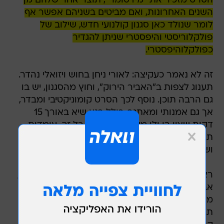
הסרט מזכיר את "מידסומר", תוצר אחר שלהם מן
השנים האחרונות, ואם מביטים בשניהם אפשר אף
לומר שנולד כאן סגנון קולנועי חדש, שילוב של
פולקלוריסטי והיפסטרי שניתן להגדיר
כפולקלוהיפסטרי.
זה לא נאמר כעקיצה: לאורי ניחן בחוש ויזואלי נהדר.
תענוג לצפות ב"האביר הירוק", וחוץ מהסגנון, יש בו
גם הרבה תוכן. נוסף לכך הסרט קומוניקטיבי ומבדר,
אך גם אמנותי ומאתגר, כולל רגע שיא באורך 15
דקות שאין בו ולו מילה אחת. מעל כל זה, עומדות
תצוגות משחק מעולות, בראשן של אליסיה ויקנדר
ושל הכוכב הראשי, דב פאטל.
ראינו כבר הרבה סרטים על פי אגדות המלך ארתור,
אבל זו הפעם הראשונה בה שחקן שמוצאו הודי
מגלם את התפקיד הראשי. פאטל כבר קבע השנה
תקדים דומה ב"ההיסטוריה האישית של דיוויד