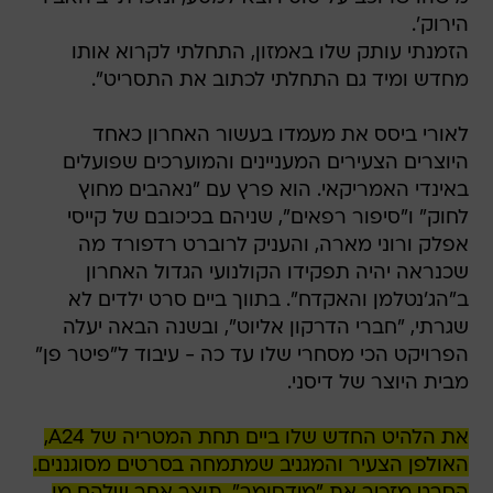
הירוק'.
הזמנתי עותק שלו באמזון, התחלתי לקרוא אותו
מחדש ומיד גם התחלתי לכתוב את התסריט".
לאורי ביסס את מעמדו בעשור האחרון כאחד
היוצרים הצעירים המעניינים והמוערכים שפועלים
באינדי האמריקאי. הוא פרץ עם "נאהבים מחוץ
לחוק" ו"סיפור רפאים", שניהם בכיכובם של קייסי
אפלק ורוני מארה, והעניק לרוברט רדפורד מה
שכנראה יהיה תפקידו הקולנועי הגדול האחרון
ב"הג'נטלמן והאקדח". בתווך ביים סרט ילדים לא
שגרתי, "חברי הדרקון אליוט", ובשנה הבאה יעלה
הפרויקט הכי מסחרי שלו עד כה - עיבוד ל"פיטר פן"
מבית היוצר של דיסני.
את הלהיט החדש שלו ביים תחת המטריה של A24,
האולפן הצעיר והמגניב שמתמחה בסרטים מסוגננים.