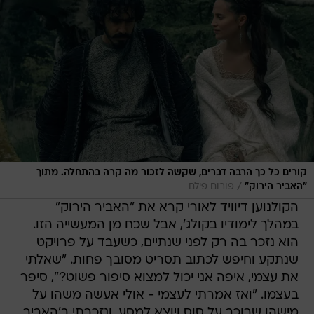
קורים כל כך הרבה דברים, שקשה לזכור מה קרה בהתחלה. מתוך
/
"האביר הירוק"
פורום פילם
הקולנוען דיוויד לאורי קרא את "האביר הירוק"
במהלך לימודיו בקולג', אבל שכח מן המעשייה הזו.
הוא נזכר בה רק לפני שנתיים, כשעבד על פרויקט
שנתקע וחיפש לכתוב תסריט מסובך פחות. "שאלתי
את עצמי, איפה אני יכול למצוא סיפור פשוט?", סיפר
בעצמו. "ואז אמרתי לעצמי - אולי אעשה משהו על
מישהו שרוכב על סוס ויוצא למסע, ונזכרתי ב'האביר