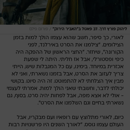
/
ליהוק פורץ דרך. דב פאטל ב"האביר הירוק"
פורום פילם
לאורי, כך סיפר, חשב שהוא עצמו הולך למות בזמן
הצילומים. "צילמנו את הסרט באירלנד, לפני
הקורונה", שיחזר. "החצי הראשון של ההפקה היה
כיפי ופסטורלי, אבל אז חליתי. היתה לי שפעת
אכזרית במיוחד. בימינו, עם כל המגבלות שיש, הייתי
צריך לעזוב את הסרט, אבל בזמנו נשארתי, ואני לא
מבין איך הצלחתי לא להתמוטט. זה היה סיוט. בקושי
יכולתי לדבר, וחשבתי שאני הולך למות. אמרתי לעצמי
- אולי לא אצא מפה, אבל לפחות יהיה סרט. בסוף, גם
נשארתי בחיים וגם השלמנו את הסרט".
כיום, לאורי מתלוצץ עם רופאיו ועם מבקריו, אבל
העולם עצמו גוסס. "לאורך השנים היו פרשנויות רבות