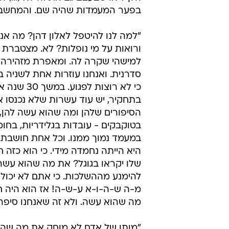
בפער המעמדות שהיה שם. והמחשבות
"למה לנו להיטפל לאלון דהן? מה אנ
ורואות על מי נופלות? לא. מצטברת ע
למישהי שקרה לה. ומאפרת מזהירה 
סדרנית. ואנחנו עוזרות אחת לשניה בש
כי לא רוצ
בתחקיר, יש עוד עשרות שלא נכנסו אל
הסיפורים שלהן ומה שהוא עשה להן, 
בטוקבקים - עובדות בגלידריות, בח
במעמד נמוך ממנו. וכל אחת חושבת ש
היא הייתה נחמדה מידי. כי הוא כזה ח
שלו יקראו בגוגל? את מה שהוא עשה.
להימנע מההשלכות. כי אתם לא יכולים
מ-ה ש-ה-ו-א ע-ש-ה! אז הוא היה ח
מה שהוא עשה. ולא זה שאנחנו סיפרנ
"מותו של אדם לא מוחק את מה שהוא