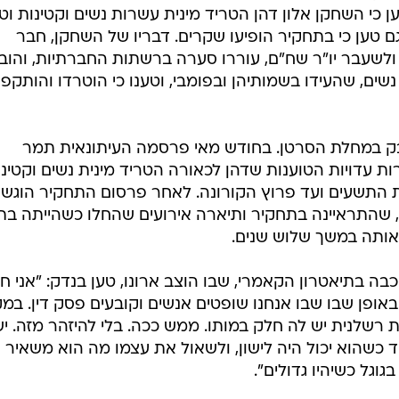
 כי השחקן אלון דהן הטריד מינית עשרות נשים וקטינות וט
גם טען כי בתחקיר הופיעו שקרים. דבריו של השחקן, חבר
לשעבר יו"ר שח"ם, עוררו סערה ברשתות החברתיות, והובי
שים, שהעידו בשמותיהן ובפומבי, וטענו כי הוטרדו והותקפו
ל בגיל 49 אחרי מאבק במחלת הסרטן. בחודש מאי פרסמה העיתונאית תמר
ות עדויות הטוענות שדהן לכאורה הטריד מינית נשים וקטינו
ת התשעים ועד פרוץ הקורונה. לאחר פרסום התחקיר הוגש
 אותה במשך שלוש שנים.
בה בתיאטרון הקאמרי, שבו הוצב ארונו, טען בנדק: "אני ח
באופן שבו שבו אנחנו שופטים אנשים וקובעים פסק דין. במ
ות רשלנית יש לה חלק במותו. ממש ככה. בלי להיזהר מזה. י
ד כשהוא יכול היה לישון, ולשאול את עצמו מה הוא משאיר 
גוגל כשיהיו גדולים".