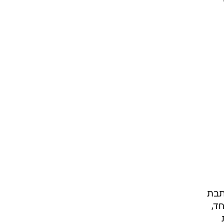
תבת
ד,