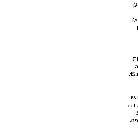
ען
לו
ת
ה
במשטרה תלונה נגד השחקן מצד ת', שהתראיינה בתחקיר ותיארה אירועים שהחלו כשהייתה בת 15.
ושב
קרה
ש
פה,