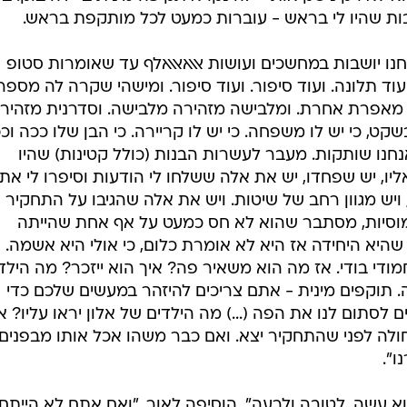
 שהיו לי בראש - עוברות כמעט לכל מותקפת בראש.
חנו יושבות במחשכים ועושות אאאאאאלף עד שאומרות סטופ
וד תלונה. ועוד סיפור. ועוד סיפור. ומישהי שקרה לה מספר
מאפרת אחרת. ומלבישה מזהירה מלבישה. וסדרנית מזהיר
קט, כי יש לו משפחה. כי יש לו קריירה. כי הבן שלו ככה וכ
ות לפגוע. במשך 30 שנה אנחנו שותקות. מעבר לעשרות הבנות (כולל קטינות) שהיו
יו, יש שפחדו, יש את אלה ששלחו לי הודעות וסיפרו לי את
ויש מגוון רחב של שיטות. ויש את אלה שהגיבו על התחקיר
ומוסיות, מסתבר שהוא לא חס כמעט על אף אחת שהייתה
היא היחידה אז היא לא אומרת כלום, כי אולי היא אשמה. א
מודי בודי. אז מה הוא משאיר פה? איך הוא ייזכר? מה הילד
 תוקפים מינית - אתם צריכים להיזהר במעשים שלכם כדי
 לסתום לנו את הפה (...) מה הילדים של אלון יראו עליו? 
ולה לפני שהתחקיר יצא. ואם כבר משהו אכל אותו מבפנים 
ו".
 עשה. לטובה ולרעה", הוסיפה לאור, "ואם אתם לא הייתם