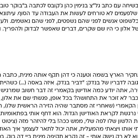
יחה עם כתב גל"צ בנימין כהן ג'קובס לכתבה ב"בוקר טוב
ת שלפעמים לא טורחים לעשות את העבודה עד הסוף. עיתונא
לשפוט אנשים לפני שהם נשפטים, לפני שהם נאשמים. ולעית
אלון כי היו שם שקרים, דברים שאפשר לבדוק ולהפריך. ו
תחקיר הארץ בשמה וטענה כי דהן תקף אותה מינית, כתבה ה
ה לדבריו של בנדק: "דביר בנדק. איזה באסה (...) כשהייתי
רה, אתה יודע כמה אודישן בקאמרי זה דבר חשוב שמרגיש
בר לא זוכר את התחושה? בכל אופן, פגשתי שם את אלון, הי
ן הקאמרי (שאחרי זה מסתבר שהיה הזירה הראשית שלו), ה
ולי נרגשת לקראת האודישן הגדול. הוא דחף אותי בפתאומיות
 הלשון שלו לפה שלי, ממש ככה! בלי להיזהר מזה (ציטוט 
 אותו ויצאתי מהמעלית, אתה יכול לתאר לעצמך איך האוד
וא לא רק נישק אותי - זה נקרא תקיפה מינית ביי דה בוק. ב