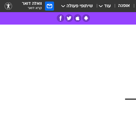
וואלה דואר
אופנה
עוד
שיתופי פעולה
קרא דואר
רים
פרות