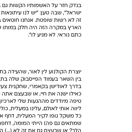
בנדק חזר על האשמותיו הקשות גם בש
ישראל", שבה טען: "יש לנו עיתונאו
זה לא רשות שופטת. אנחנו חוטאים ב
הארץ במקרה הזה היה חלק במותו של 
כתם נוראי. לא מגיע לו".
יוצרת הקולנוע לין לאור, שהעידה ב
בין השאר בעמוד הפייסבוק שלה בתגוב
בדרך לאודישן בקאמרי, שחקנית צעי
כאילו ישנה את חיי, או שבעצם אתה כ
טיפה מיודדים מההגעות שלי לארכיו
ליווה אותי לאולם, עלינו במעלית, כ
כל משקל גופו לקיר המעלית, דחף את
שמתאים גם פה) הייתי המומה, דחפתי
הלך? או שבעצם גם את זה לא (...) ה