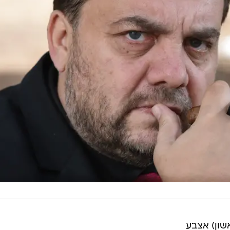
שון) אצבע