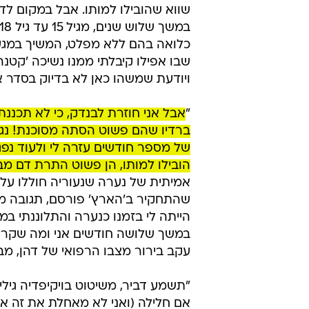
שווא שהובילו למותו. אבל במקום לד
כלואה בהם ללא מפלט, המשיך במגע בל
שבו אפילו קיבלתי ממנו נשיכה 'קטנ
ויודעת שמשהו כאן לא בדיוק בסדר א
"
אבל אני חוזרת לבנדק, כי לא תכננ
ברדיו שהם פשוט הסתה מסוכנת! נגד
של מספר חודשים עזרה לי ולעוד נפג
הובילו למותו, הן פשוט התרת דם מ
אמיתית של נערה שנעוריה חוללו על 
שהתחקיר ב'הארץ' פורסם, תגובה מב
הייתה לי בזמנו כנערה והתלוננתי ב
במשך שלושה חודשים אני ומה שקרה 
עקב בירור מצבו הרפואי של דהן, מב
"תשמע דביר, משיטוט בויקיפדיה גילית
אם חלילה (ואני לא מאחלת את זה אפ