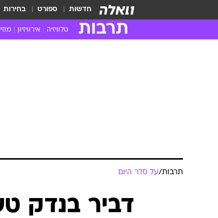
חדשות
ספורט
בחירות
תרבות
טלוויזיה
אירוויזיון
מוזי
חדשות הטלוויזיה
חדשו
ביקורת טלוויזיה
מוזי
צפייה ישירה
מוזי
טלוויזיה ישראלית
קשוב
טלוויזיה מחו"ל
קורד
סדרות מומלצות
קליפי
האח הגדול
הופע
תרבות
/
על סדר היום
דביר בנדק ט