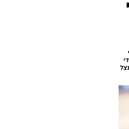
די
נצל