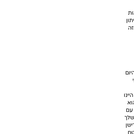
ות
ון
זה
יום
ינו
וא
 עם
שלך
ישן
טח