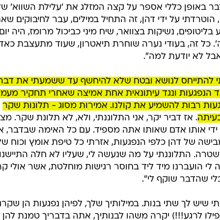
בר באופן כללי אספר על קצה המזלג את 'עלילת השווא' שלי
במשך שלוש שנים, מגיל 15 עד גיל 18, הוטרדתי על ידי דהן, זה התחיל במילים, עבר לחיבוקים ש
יטופים, נשיקות בצוואר, שיח מיני כביכול מרומז, היה יום
ה'. כל זה, בעודי נערה שוחרת תיאטרון, שעוד מתעצבת כאד
בל לא יודעת למה".
תי להתייחס לנושא ובטח שלא להיחשף עד ששמעתי את דברי
 הנפגעות ונגד עיתונאית אחת אמיצה שאחרי תחקיר מעמי
עות רבות להשמיע את קולנו. אמירות מסוג - תלונות שקר
בעיתה
. אז דביר יקר, אני התלוננתי, ולא, לא תלונת שקר. מצ
ידי אותו אדם שאותו אתה מספיד. עם כל האימה שבדבר, א
ישה של דהן כלפי הנפגעות, אזרתי כל טיפת אומץ וכוח ש
משטרה. התלוננתי על מה שנעשה לי, שעליו לא חלה התיישנו
לי הועברנו מיד ליד בחוסר רגישות מוחלטת, אשר אולי ק
לי שהדבר שוקף לי".
י שיש לך שתי בנות. במילותיך שלך, לפיהן נפגעות הן שקרני
ילו לרגע!!!) יקרה משהו לבנותיך, אתה בדבריך טמנת להן