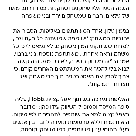
המשחק והיה ביקוש גדול לקיים את האירוע. גם
השנה הגיעו אליו שחקנים ושחקניות בטווח רחב מאוד
של גילאים, חברים שמשחקים יחד ובני משפחה".
בנימין גילון, אחד המשתתפים באליפות, הסביר את
ייחודיות המשחק: "יש מפה שמשתנה כל פעם ולכן,
למרות ששיחקתי המון משחקים, לא נמאס לי כי כל
משחק נראה אחרת". משתתפת נוספת, ג'ני ברבוי,
אמרה: "זה משחק חשיבה, לא רק מזל. היה קשה
לבוא בלי להכיר את המשתתפים האחרים קודם, כי
צריך להבין את האסטרטגיה תוך כדי משחק ואז
נוצרות דינמיקות".
האליפות נערכה בשיתוף אפליקציית Hobiz, עליה
סיפר המייסד וסמנכ"ל השיווק עידו כהן: "מדובר
באפליקציה למציאת שותפים לתחביבים לפי מיקום.
היא חינמית וללא פרסומות ונועדה לחבר בין אנשים
בעלי תחומי עניין משותפים, כמו משחקי קופסה,