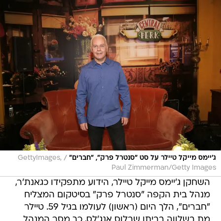
/
ג'יימס מייקל טיילר על סט "סנטרל פרק", "חברים"
GettyImages,
Paul Zimmerman/Getty Images
השחקן ג'יימס מייקל טיילר, הידוע מתפקידו כגאנת'ר,
מנהל בית הקפה "סנטרל פרק" בסיטקום המצליח
"חברים", הלך היום (ראשון) לעולמו בגיל 59. טיילר
מת בשלווה בביתו שבלוס אנג'לס, כך מסר המנהל