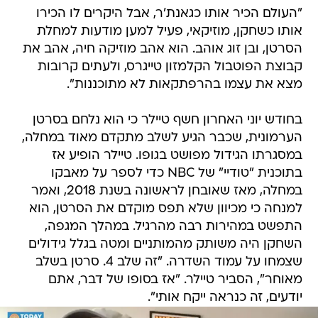
"העולם הכיר אותו כגאנת'ר, אבל היקרים לו הכירו
אותו כשחקן, מוזיקאי, פעיל למען מודעות למחלת
הסרטן, ובן זוג אוהב. הוא אהב מוזיקה חיה, אהב את
קבוצת הפוטבול הקלמזון טייגרס, ולעתים קרובות
מצא את עצמו בהרפתקאות לא מתוכננות".
בחודש יוני האחרון חשף טיילר כי הוא נלחם בסרטן
הערמונית, שכבר הגיע לשלב מתקדם מאוד במחלה,
במסגרתו הגידול מפושט בגופו. טיילר הופיע אז
בתוכנית "טודיי" של NBC כדי לספר על מאבקו
במחלה, מאז שאובחן לראשונה בשנת 2018, ואמר
למנחה כי מכיוון שלא תפס מוקדם את הסרטן, הוא
התפשט במהירות רבה מהרגיל. במהלך המגפה,
השחקן היה משותק מהמותניים ומטה בגלל גידולים
שצמחו על עמוד השדרה. "זה שלב 4. סרטן בשלב
מאוחר", הסביר טיילר. "אז בסופו של דבר, אתם
יודעים, זה כנראה ייקח אותי".