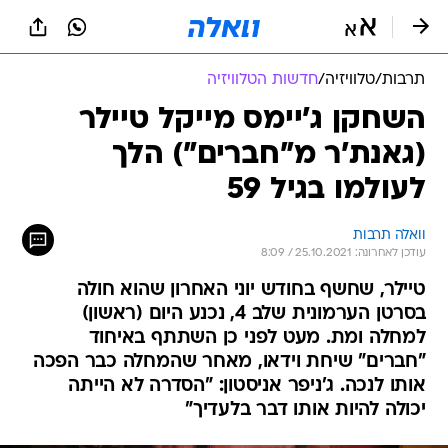
תרבות
/
טלוויזיה
/
חדשות הטלוויזיה
השחקן ג'יימס מייקל טיילר
(גאנת'ר מ"חברים") הלך
לעולמו בגיל 59
וואלה תרבות
עודכן לאחרונה: 25.10.2021 / 8:09
טיילר, שחשף בחודש יוני האחרון שהוא חולה
בסרטן הערמונית שלב 4, נכנע היום (ראשון)
למחלה ומת. מעט לפני כן השתתף באיחוד
"חברים" שיחת וידאו, מאחר שהמחלה כבר הפכה
אותו לנכה. ג'ניפר אניסטון: "הסדרה לא הייתה
יכולה להיות אותו דבר בלעדיך"