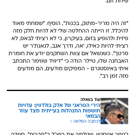
שיחת זום.
"זה היה מריר-מתוק, בכנות", הוסיף. "שמחתי מאוד
להיכלל. זו הייתה ההחלטה שלי לא להיות חלק מזה
פיזית ולהופיע בזום, בעיקרון, כי לא רציתי לבאס, לא
רציתי להיות כאילו, 'אה, ודרך אגב, לגאנת'ר יש
סרטן'". כשנשאל אם צוות השחקנים יודע את חומרת
האבחנה שלו, טיילר הודה כי "דיוויד שווימר התכתב
איתי באינסטגרם - המפיקים מודעים, הם מודעים
מזה זמן רב".
עוד בוואלה
הירי הטראגי של אלק בולדווין: עדויות
חושפות התנהלות בעייתית מצד עוזר
הבמאי
לכתבה המלאה
ג'ניפר אניסטון, שגילמה את רייצ'ל ב"חברים", ספדה