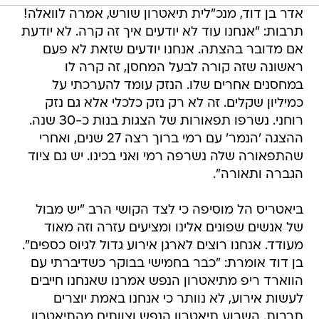
אדר בן דוד, מנכ"לית תיאטרון שורש, אמרה לוואלה!
תרבות: "אנחנו עוד לא יודעים איך זה קרה. לא יודעת
אם מדובר בהצתה. אנחנו יודעים שזאת לא פעם
ראשונה שזה קורה לבעל המחסן, זה קרה לו
במחסנים אחרים שלו. הנזק עומד להערכתי על
כמיליון שקלים. זה לא רק נזק כלכלי אלא גם נזק
רוחני. נשרפו תפאורות של הצגות בנות כ-30 שנה.
ההצגה 'הנמר' עם רמי ברוך רצה 27 שנים, ואחרי
שהתפאורה שלה נשרפה רמי ואני בכינו. יש גם ציוד
הגברה ותאורה".
ביאטריס הל מוסיפה כי לצד הקושי הרב "יש מבול
של אנשים שפונים אלינו ומציעים עזרה וזה מאוד
מעודד. אנחנו רוצים לארגן אירוע גדול לגיוס כספים".
בן דוד אומרת: "כבר בחמישי בבוקר כשדיברתי עם
הווארד ריפ מתיאטרון הנפש אמרנו שאנחנו חייבים
לעשות אירוע, לא נוותר כי אנחנו באמת יוצרים
תרבות. השבוע תיאטרון הנפש וצוותים מהתיאטרון