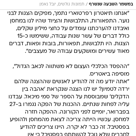
/
במשמר השבעה שנשרף
תמונות גולשים, יובל נאמן
"אנחנו תיאטרון רפרטוארי נתמך, מפיקים הצגות לבני
נוער. התפאורות, התלבושות והציוד שהיו לנו במחסן
ואיבדנו להערכתנו עומדים על כחצי מיליון שקלים,
כולל דברים של עשר שנות עבודה, ששימשו כ-15
הצגות. היו תלבושות, תפאורות, בובות ופאות, דברים
מאוד עשירים ומושקעים עבודה של מעצבים".
"ההפסד הכלכלי העצום לא משתווה לכאב הגדול",
מוסיפה ביאטריס.
"אתה יודע מה זה להודיע לאנשים שההצגה שלהם
ירדה לטמיון? יש לנו הצגה שנקראת 'אהבה בין
הדקלים' שמבוססת על הספר של סמי מיכאל. עבדנו
עליה לפחות שנתיים. ההכנות של הפקה נגמרו ב-27
בפברואר, יומיים לפני הקורונה. ההפקה חזרה
למחסן. עכשיו הייתה צריכה לצאת מהמחסן ולהופיע
בפסטיבל. זה כבר לא יקרה. היינו צריכים להודיע
לחברים שלא נוכל להשתתף בפסטיבל כי אין