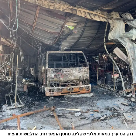
נזק המוערך במאות אלפי שקלים. מחסן התאפורות, התלבושות והציוד