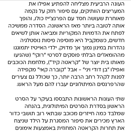
העונה הרביעית מצליחה להפתיע אפילו את
המעריצים הוותיקים, עם סיפור חזק על נקמה
מאוחרת שעושה חסד עם הפרנצ'ייז כולו, והופך
אותה לטובה ביותר מאז הראשונה. הסדרה ממשיכה
לפתח את הדמויות המקוריות ומביאה אותן לשיאים
חדשים, כשמקביל היא מוסיפה פיסות נוסטלגיה
נהדרות במינון נמוך אך מדויק. ילדי האייטיז יתמוגגו
מההומאז'ים הבלתי פוסקים לסרטי "רוקי" (שהגיעו
מאותו בית יוצר של "קראטה קיד"), מלחמת הכוכבים
ואפילו "בן דודי ויני" - אבל "קוברה קאי" מקפידה
לפנות לקהל רחב הרבה יותר, כך שכולל גם צעירים
שהרפרנסים המיתולוגיים יעברו להם מעל הראש.
שתי העונות הראשונות התבססו בעיקר על הסרט
הראשון בסדרת הסרטים המיתולוגית, בהנחה
שמלבד כמה חייזרים מכוכב שבתאי רוב תושבי כדור
הארץ מכירים את סיפור המסגרת על הילד שניצח
את תחרות הקראטה המחוזית באמצעות אימונים