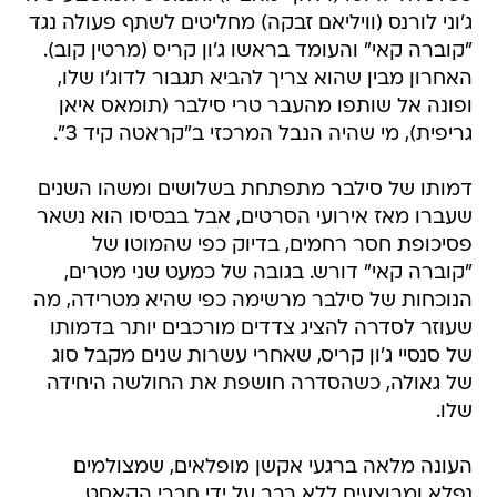
ג'וני לורנס (וויליאם זבקה) מחליטים לשתף פעולה נגד
"קוברה קאי" והעומד בראשו ג'ון קריס (מרטין קוב).
האחרון מבין שהוא צריך להביא תגבור לדוג'ו שלו,
ופונה אל שותפו מהעבר טרי סילבר (תומאס איאן
גריפית), מי שהיה הנבל המרכזי ב"קראטה קיד 3".
דמותו של סילבר מתפתחת בשלושים ומשהו השנים
שעברו מאז אירועי הסרטים, אבל בבסיסו הוא נשאר
פסיכופת חסר רחמים, בדיוק כפי שהמוטו של
"קוברה קאי" דורש. בגובה של כמעט שני מטרים,
הנוכחות של סילבר מרשימה כפי שהיא מטרידה, מה
שעוזר לסדרה להציג צדדים מורכבים יותר בדמותו
של סנסיי ג'ון קריס, שאחרי עשרות שנים מקבל סוג
של גאולה, כשהסדרה חושפת את החולשה היחידה
שלו.
העונה מלאה ברגעי אקשן מופלאים, שמצולמים
נפלא ומבוצעים ללא רבב על ידי חברי הקאסט