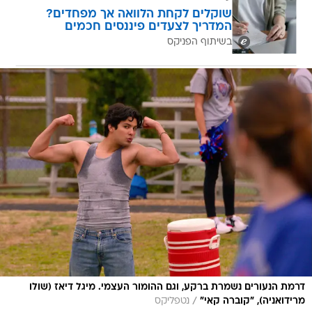
שוקלים לקחת הלוואה אך מפחדים?
המדריך לצעדים פיננסים חכמים
בשיתוף הפניקס
דרמת הנעורים נשמרת ברקע, וגם ההומור העצמי. מיגל דיאז (שולו
/
מרידואניה), "קוברה קאי"
נטפליקס