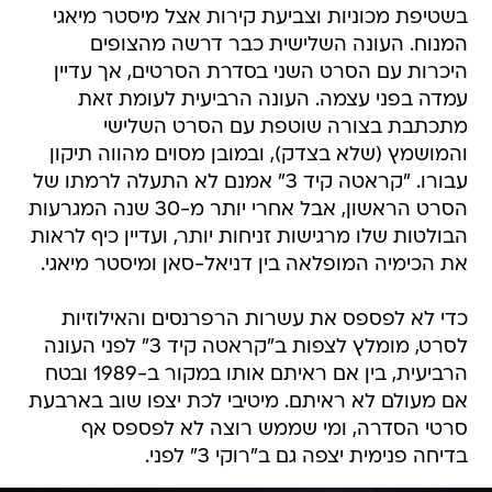
בשטיפת מכוניות וצביעת קירות אצל מיסטר מיאגי
המנוח. העונה השלישית כבר דרשה מהצופים
היכרות עם הסרט השני בסדרת הסרטים, אך עדיין
עמדה בפני עצמה. העונה הרביעית לעומת זאת
מתכתבת בצורה שוטפת עם הסרט השלישי
והמושמץ (שלא בצדק), ובמובן מסוים מהווה תיקון
עבורו. "קראטה קיד 3" אמנם לא התעלה לרמתו של
הסרט הראשון, אבל אחרי יותר מ-30 שנה המגרעות
הבולטות שלו מרגישות זניחות יותר, ועדיין כיף לראות
את הכימיה המופלאה בין דניאל-סאן ומיסטר מיאגי.
כדי לא לפספס את עשרות הרפרנסים והאילוזיות
לסרט, מומלץ לצפות ב"קראטה קיד 3" לפני העונה
הרביעית, בין אם ראיתם אותו במקור ב-1989 ובטח
אם מעולם לא ראיתם. מיטיבי לכת יצפו שוב בארבעת
סרטי הסדרה, ומי שממש רוצה לא לפספס אף
בדיחה פנימית יצפה גם ב"רוקי 3" לפני.