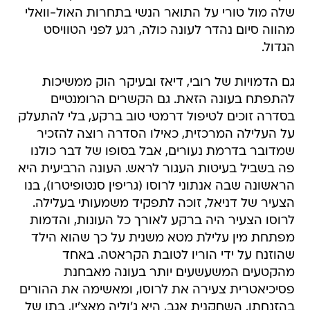
שלה מול טורי על התואר הנשי בתחרות האול-וואלי
מהווה סיום נהדר לעונה כולה, רגע לפני הטוויסט
הגדול.
גם הדמויות של רובי, דיאז ובעיקר הוק ממשיכות
להתפתח בעונה הזאת. גם הקשרים הרומנטיים
בסדרה זוכים לטיפול דרמטי טוב ברקע, בלי להתעלק
על העלילה המרכזית, כאילו הסדרה רוצה להזכיר
שמדובר בדרמת נעורים, אבל בסופו של דבר כולנו
פה בשביל בעיטות העגור לראש. העונה הרביעית היא
הראשונה שבה אנתוני לרוסו (גריפין סנטופיטרו), בנו
הצעיר של דניאל, זוכה לתפקיד משמעותי בעלילה.
לרוסו הצעיר היה ברקע לאורך כל העונות, והדמות
מפתחת מין עלילת מטא משנית על כך שהוא הילד
שהוזנח על ידי הוריו לטובת הקראטה. באחד
מהקטעים המשעשעים יותר בעונה מאבחנת
פסיכיאטרית צעירה את לרוסו, ומאשימה את ההורים
בהזנחתו. השחקנית אגב, היא ג'וליה מאצ'יו, בתו של