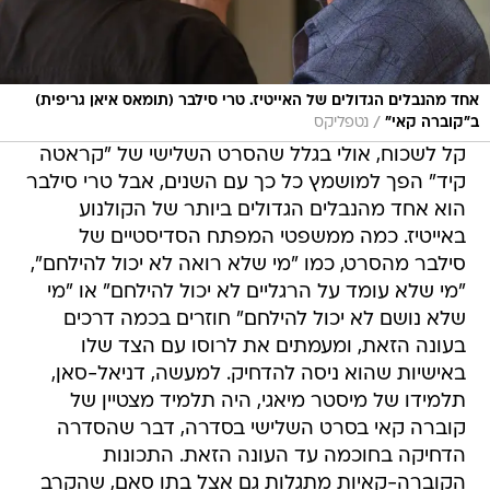
אחד מהנבלים הגדולים של האייטיז. טרי סילבר (תומאס איאן גריפית)
/
ב"קוברה קאי"
נטפליקס
קל לשכוח, אולי בגלל שהסרט השלישי של "קראטה
קיד" הפך למושמץ כל כך עם השנים, אבל טרי סילבר
הוא אחד מהנבלים הגדולים ביותר של הקולנוע
באייטיז. כמה ממשפטי המפתח הסדיסטיים של
סילבר מהסרט, כמו "מי שלא רואה לא יכול להילחם",
"מי שלא עומד על הרגליים לא יכול להילחם" או "מי
שלא נושם לא יכול להילחם" חוזרים בכמה דרכים
בעונה הזאת, ומעמתים את לרוסו עם הצד שלו
באישיות שהוא ניסה להדחיק. למעשה, דניאל-סאן,
תלמידו של מיסטר מיאגי, היה תלמיד מצטיין של
קוברה קאי בסרט השלישי בסדרה, דבר שהסדרה
הדחיקה בחוכמה עד העונה הזאת. התכונות
הקוברה-קאיות מתגלות גם אצל בתו סאם, שהקרב