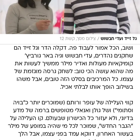
/
גל זייד ועדי חבשוש
צילום מסך, קשת 12
ושוב, הכל אמור לעבוד פה. דקלה הדר וגל זייד הם
שחקנים נהדרים, עדי חבשוש וגיה באר גורביץ'
קומיקאיות מעולות ואדיר מילר ממשיך לעשות את
מה שהוא עושה הכי טוב: לשחק גרסה מוגזמת של
עצמו. כל המרכיבים בסלט הזה טובים, אבל משהו
בשילוב הופך אותו לבלתי אכיל.
קווי העלילה של עופר ורותם (שמוכרים יותר כ"בויה
וסתומי") ושל גולן ואנאלי מטופשים ברמה של מדע
בדיוני, ולא יעזור כל הכישרון שבעולם. קו העלילה על
"הגבר החדש", שמוכר לכל מי שהיה במופע של מילר
בעשור האחרון, דווקא עמד בפני עצמו, אבל הלך