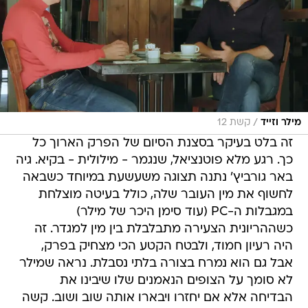
/
מילר וזייד
קשת 12
זה בלט בעיקר בסצנת הסיום של הפרק הארוך כל
כך. רגע מלא פוטנציאל, שנגמר - מילולית - בקיא. גיה
באר גורביץ' נתנה תצוגה משעשעת במיוחד כשבאה
לחשוף את מין העובר שלה, כולל בעיטה מוצלחת
במגבלות ה-PC (עוד סימן היכר של מילר)
כשההריונית הצעירה מתבלבלת בין מין למגדר. זה
היה רעיון חמוד, ולבטח הקטע הכי מצחיק בפרק,
אבל גם הוא נמרח בצורה בלתי נסבלת. נראה שמילר
לא סומך על הצופים הנאמנים שלו שיבינו את
הבדיחה אלא אם יחזרו ויבארו אותה שוב ושוב. קשה