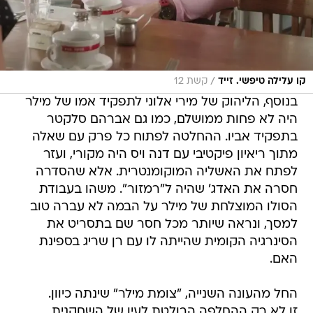
/
קו עלילה טיפשי. זייד
קשת 12
בנוסף, הליהוק של מירי אלוני לתפקיד אמו של מילר
היה לא פחות ממושלם, כמו גם אברהם סלקטר
בתפקיד אביו. ההחלטה לפתוח כל פרק עם שאלה
מתוך ריאיון פיקטיבי עם דנה ויס היה מקורי, ועזר
לפתח את האשליה המוקומנטרית. אלא שהסדרה
חסרה את האדג' שהיה ל"רמזור". משהו בעבודת
הסולו המוצלחת של מילר על הבמה לא עברה טוב
למסך, ונראה שיותר מכל חסר שם בתסריט את
הסינרגיה הקומית שהייתה לו עם רן שריג בספינת
האם.
החל מהעונה השנייה, "צומת מילר" שינתה כיוון.
זו לא רק ההחלפה הבולטת לעין של השחקנית