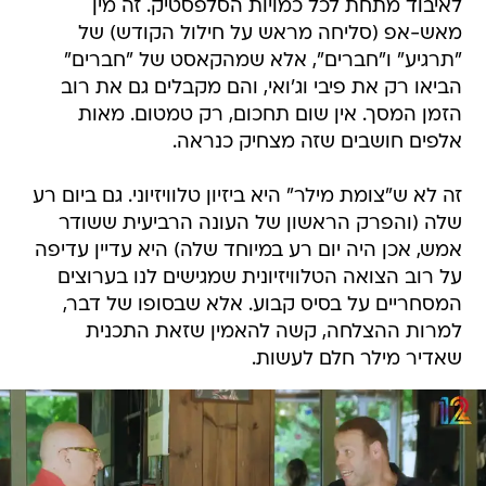
לאיבוד מתחת לכל כמויות הסלפסטיק. זה מין
מאש-אפ (סליחה מראש על חילול הקודש) של
"תרגיע" ו"חברים", אלא שמהקאסט של "חברים"
הביאו רק את פיבי וג'ואי, והם מקבלים גם את רוב
הזמן המסך. אין שום תחכום, רק טמטום. מאות
אלפים חושבים שזה מצחיק כנראה.
זה לא ש"צומת מילר" היא ביזיון טלוויזיוני. גם ביום רע
שלה (והפרק הראשון של העונה הרביעית ששודר
אמש, אכן היה יום רע במיוחד שלה) היא עדיין עדיפה
על רוב הצואה הטלוויזיונית שמגישים לנו בערוצים
המסחריים על בסיס קבוע. אלא שבסופו של דבר,
למרות ההצלחה, קשה להאמין שזאת התכנית
שאדיר מילר חלם לעשות.