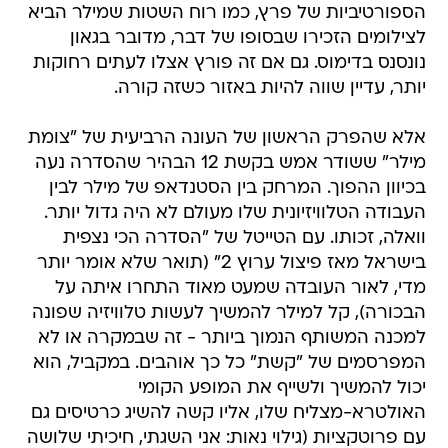
הספורטיביות של פרץ, כמו רוח השטות שמילר הביא
לצילומים הזכירו שבסופו של דבר, מדובר בגאון
נונסנס בדימוס. גם אם זה פורץ אצלו לעתים רחוקות
יותר, עדיין שווה להיות באזור כשזה קורה.
אלא שהפרק הראשון של העונה הרביעית של "צומת
מילר" ששודר אמש בקשת 12 הבהיר שהסדרה נעה
בכיוון ההפוך. המרחק בין הסטנדאפ של מילר לבין
העבודה הטלוויזיונית שלו מעולם לא היה גדול יותר.
וואלה, זכותו. עם הטייטל של "הסדרה הכי נצפית
בישראל מאז פיצול ערוץ 2" (תואר שלא אומר יותר
מדי, לאור העובדה שמעט מאוד התחרו איתה על
הבכורה), קל למילר להמשיך לעשות טלוויזיה שפונה
למכנה המשותף הנמוך ביותר - זה שבמקרה או לא
המפרסמים של "קשת" כל כך אוהבים. במקביל, הוא
יכול להמשיך ולשייף את המופע הקומי
האולטרא-מצליח שלו, אליו קשה להשיג כרטיסים גם
עם פרוטקציות (גילוי נאות: אני השגתי, חיכיתי שלושה