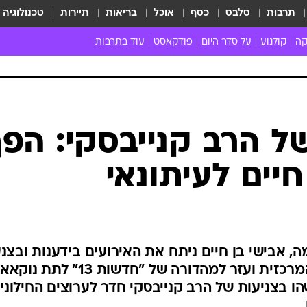
תרבות
סלבס
כסף
אוכל
בריאות
תיירות
טכנולוגיה
קה
קולנוע
על סדר היום
פודקאסט
עוד בתרבות
ת המוזיקה
מדיה
ביקורת סרטים
ספרות
ביקורת ספ
קה ישראלית
חדשות הקולנוע
במה
תיאטרון
חדשות הס
קה לועזית
טריילרים
אמנות
פרק ראשון
 מאוד
פרינג'
ל הרב קנייבסקי: הפך
רוי
הופעות חיות
יים לעיתונאי
ם וסינגלים
חמש המלצות - ואזהרה
ות חיות
כל הכתבות
30 שנה לחברים
כתבו לנו
 אבישי בן חיים ניתח את האירועים בידענות ובצנ
ואפילו אמנון לוי חזר למהדורה המרכזית ועזר למהדורה של "חדשות 13" 
ו בצניעות של הרב קנייבסקי חדר לערוצים החילוניי