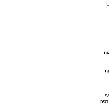
איש
ות
ות
אלא שאירועי
ה התחיל מהחלטה