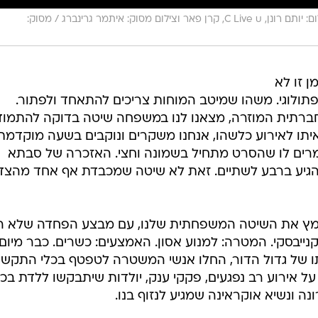
צילום: יותם רונן, C Live u, קרן פאר וצילום מסוק: איתמר גרינברג / מסוק:
ן זו לא
 פתולוגי. משהו שמיטב המוחות צריכים להתאחד ולפתור.
החברתית המוזרה, מצאנו לנו במשפחה שיטה בדוקה להתמוד
יתו לאירוע כלשהו, אנחנו משקרים ונוקבים בשעה מוקדמת
מרים לו שהסרט מתחיל בשמונה וחצי. האזכרה של סבתא
הגיע ברבע לשתיים. זאת לא שיטה שמכבדת אף אחד מהצדד
ץ את השיטה המשפחתית שלנו, עם מבצע הפחדה שלא ה
ייבסקי. המטרה: למנוע אסון. האמצעים: כשרים. כבר מיום
ו של גדול הדור, החלו אנשי המשטרה לטפטף בכלי התקש
 על אירוע רב נפגעים, פקקי ענק, יולדות שיתבקשו ללדת בכ
ה ונשיא אוקראינה שמגיע לנזוף בנו.