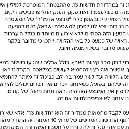
הצליח", הסביר כתב המשטרה אלי סניור במהדורת חדשות 13. מההבטחה המופרכת למיליון 
ספר מדהים כשלעצמו), ואת פקקי הענק החליפו כבישים ריקים.
ל רפואי קל, ובאופן כללי "מבצע אדמו"ר" של המשטרה
 נדירות יוצא לנו לפרגן למשטרת ישראל, בטח בהגיעה
טעון הזה הסתיים ללא אירועים מיוחדים בגלל היערכות
ויה של כמעט כל באי ההלוויה. ייתכן כי מדובר בלקח
פשוט מדובר בשינוי מגמה חיובי.
ני ברק מכל קצוות הארץ, כולל אבלים שהגיעו בשלום במא
, אפשר ואף רצוי להחמיא לעושים במלאכה. הקרדיט ראוי
מסע הלוויה ועד לשר עמר בר-לב. כביכול זה מיותר להחמיא
 שלהם, בפועל, כשאנחנו זוכרים איך דברים יכולים להירא
דמיין איך המבצע הזה היה נראה תחת ניהולו של קודמו
אנחנו לא צריכים לחוות את זה.
מלבד משטרת ישראל, עוד גוף שממעט לקבל מחמאות ממדור זה הוא "חדשות 13", 
היום הרבים הזכירו את ימיו היפים של גוף החדשות המרשים של ערוץ 10 המנוח. ז
 עם אודי סגל והילה קורח על חשבון המהדורה המוקדמת