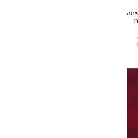
ייתה
ו