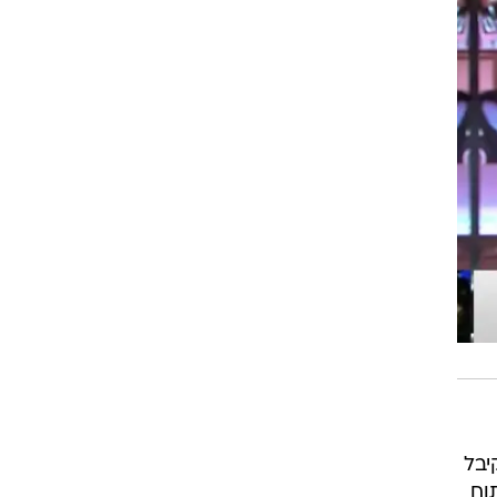
יבל
וח