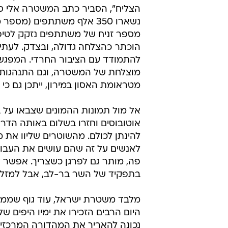
נשארו 350 אלף משתתפים (מ
מספר זניח של משתתפים נזקק לטיפו
הוכתר כהצלחה גדולה, ובצדק. לעתים
להתמודד עם הציבור החרדי. המפגש ה
מוצלחת של המשטרה, וגם התנהגות רא
מטראומת האסון במירון, ייתכן גם כי 
אל מול תמונות ההמונים שצבאו על ב
אוטובוסים וחזרו בשלום באותה הדרך
להינתן לכולם. מהשוטרים שליוו את 
לאנשים על זה שהם עושים את העבודה
פה, מותר גם לפרגן כשצריך. אפשר ל
בתפקיד של השר בר-לב, אבל למזלנו 
נכונה להאריך את המהדורה המרכזית