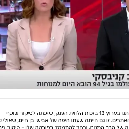
את הנוקקאוט הגדול על המתחרים נתנו בערוץ 13 בזכות הלווית הענק, שזכתה לסיקור שוטף
תרים. זו גם הייתה שעתו היפה של אבישי בן חיים, שאולי ק
של הרב המנוח, ובחר להתמקד בפורטה שלו - סיקור, נית