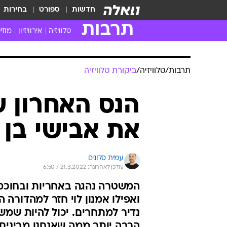
חדשות
ספורט
בחירות
תרבות
טלוויזיה
אירוויזיון
מוזי
חדשות הטלוויזיה
חדשו
ביקורת טלוויזיה
מוזי
תרבות
/
טלוויזיה
/
ביקורת טלוויזיה
צפייה ישירה
מוזי
טלוויזיה ישראלית
קשוב
הנס האחרון ש
טלוויזיה מחו"ל
קורד
את אבישי בן ח
סדרות מומלצות
קליפי
האח הגדול
הופע
עמית סלונים
עודכן לאחרונה: 21.3.2022 / 6:50
המשטרה נהגה באחריות ובחוכמה,
נדיר למתחרים. יכול להיות שמשה
הרבה יותר ממה שאנחנו מבינים