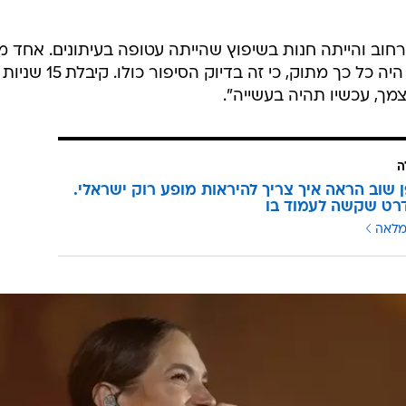
כמה עבורי הכול. אני באתי מג'אז והחבר'ה מהג'אז אוהבים
א הם. בעיני הג'אזיסטים, פופ הרי נחשב לנחות יותר. חבר
אמנותית, אבל מה שאמרתי לסבתא שלי זה שיש פה הזדמ
בישראל, כל שבוע לעשות קאברים, שגם ככה זה מה שאני ע
ם הזדמנות להכיר אותי ולבוא להופעות שלי. אז ברגע שאמר
רב לזה. 'כוכב נולד' היה עבורי בית ספר. ההתפתחות יותר
עשות משהו שיהיה מוערך על ידי הקולגות שלי. היום גם בר
דיבור השעה ואתה על שער של איזה עיתון - מה שתעשה א
חוב והייתה חנות בשיפוץ שהייתה עטופה בעיתונים. אחד 
היה עיתון הגמר עם התמונה שלי. זה היה כל כך מתוק, כי זה בדיוק 
מך, עכשיו תהיה בעשייה".
ה
ן שוב הראה איך צריך להיראות מופע רוק ישראלי.
רט שקשה לעמוד בו