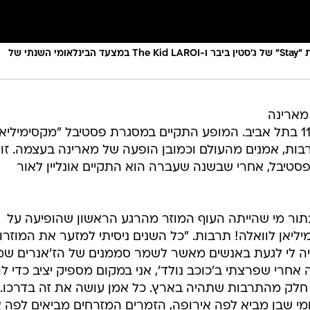
מרינה מקסימיליאן בלומין מבצעת באולפן את "Stay" של ג'סטין ביבר ו-The Kid LAROI במצעד הבינלאומי השנתי של
מארינה
מקסימיליאן מול אולם מלא בהאנגר 11 בתל אביב. המופע התקיים במסגרת פסטיבל "מקסימיליא
רבות, אמנים מהעולם וכמובן הופעה של מארינה בעצמה. זו