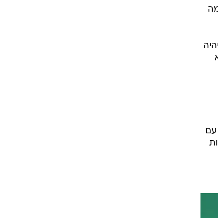
ות
מהם
לומר
את
מה
היה