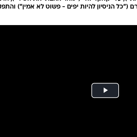
שיווק העצמי דוחה
רגע אחרי שמילאה את האנגר 11 בפסטיבל "מקסימיליאן" שיזמה, מדברת מארינה ע
ת"), על "קאקדילה" ("מאד אהבתי את השיר"), הרצו
ם ("כל הניסיון להיות יפים - פשוט לא אמין") והתפק