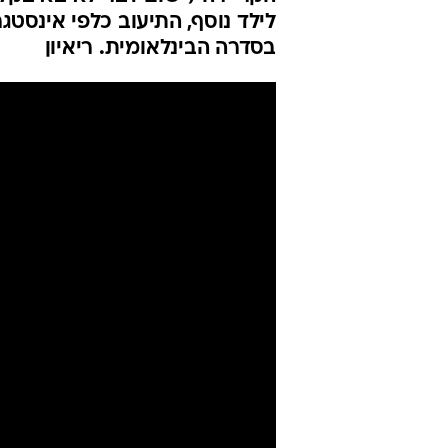
באינסטגרם. ה
אותי"
ניר יהב
עודכן לאחרונה: 11.4.2022 / 4:28
הקריירה ("שום דבר לא בא בקלו
לילד נוסף, התיעוב כלפי אינסטגר
בסדרה הבינלאומית. ריאיון