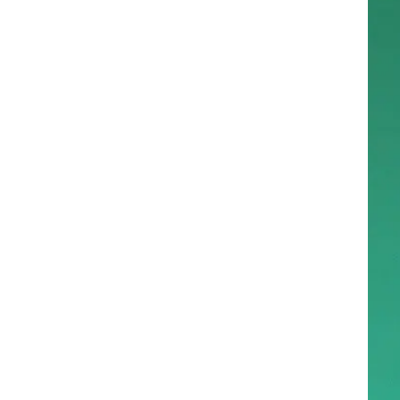
עם
ות