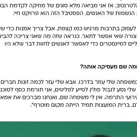
סטיבל, אחרי שבשנה שעברה הוא התקיים אונליין לאור
בתור מי שהייתה העוף המוזר מהרגע הראשון שהופיעה על
ליאן לוואלה! תרבות. "כל השנים ניסיתי למזער את המוזרוי
 היה לי לגעת באנשים מאשר לשמר סממנים של הז'אנרים ש
 כמו ג'אז וקלאסי. היום, 15 שנה אחרי שפרצתי ב'כוכב נולד', אני במקום מספיק יציב כדי 
חלק מהתרבות שתהיה בארץ. כל אמן עושה את זה בדרכו.
מי שבן מביא לפה אירופה, הזמרים המזרחים מביאים לפה 
אלטרנטיב. אז אני מביאה מלא סוגים של מוזיקה לקדמת הב
הנשמות של האנשים. הפסטיבל הזה הוא פרויקט חיי.
 לעסוק בתרבות מרגיש כמו קצפת. אבל צריך אמנות כדי שי
צורה שאי אפשר לתאר. כנראה שזה מה שאני צריכה להביא
יים למיינסטרים כדי לאפשר לאנשים לחוות דבר שלא היו
חמה שם מעסיקה אותה?