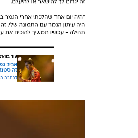
"כן, אבל שיחה אחת עם סבתא שלי סי
להרים גבה, להתנשא מעל דברים שהם ל
לתחום ראו את ההחלטה שלי כפשרה 
לעבוד עם אנשי המקצוע הכי טובים 
בג'אז, ותוך כמה חודשים לתת לאנשי
את זה ככה - היה ברור שאין סיבה לס
חשובה עבורי מהכול, יותר חשובה מל
שזו לא הצלחה אינסטנט. גם כשאתה 
זה יגרום לך להישאר או להיעלם.
"היה יום אחד שהלכתי אחרי הגמר בר
תהילה - עכשיו תמשיך להוכיח את עצ
עוד בוואל
אביב גפ
זה סטנד