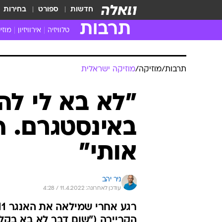
חדשות
ספורט
בחירות
תרבות
טלוויזיה
אירוויזיון
מוזי
חדשות הטלוויזיה
חדשו
ביקורת טלוויזיה
מוזי
צפייה ישירה
מוזי
טלוויזיה ישראלית
קשוב
טלוויזיה מחו"ל
קורד
סדרות מומלצות
קליפי
האח הגדול
הופע
תרבות
/
מוזיקה
/
מוזיקה ישראלית
"לא בא לי לה