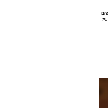
יי
נות
ושה
תי
ור
חרי
מהם
הסיפור כולו. קיבלת 15 שניות של