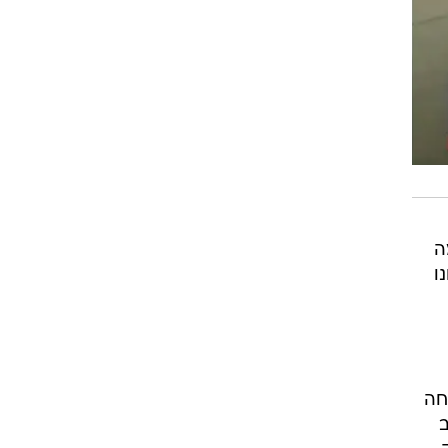
ה
ו
חה
ב