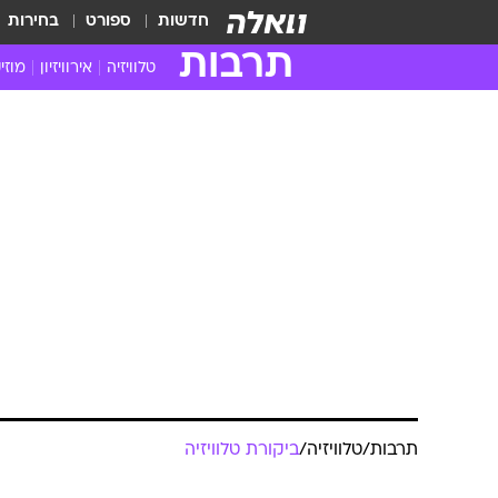
חדשות
ספורט
בחירות
תרבות
טלוויזיה
אירוויזיון
מוזי
חדשות הטלוויזיה
חדשו
ביקורת טלוויזיה
מוזי
צפייה ישירה
מוזי
טלוויזיה ישראלית
קשוב
טלוויזיה מחו"ל
קורד
סדרות מומלצות
קליפי
האח הגדול
הופע
תרבות
/
טלוויזיה
/
ביקורת טלוויזיה