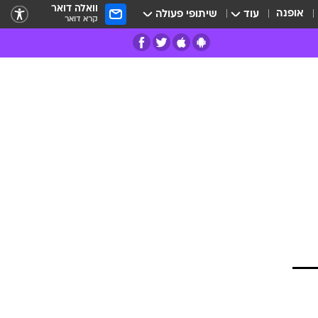
וואלה דואר
אופנה
עוד
שיתופי פעולה
קרא דואר
רים
פרות