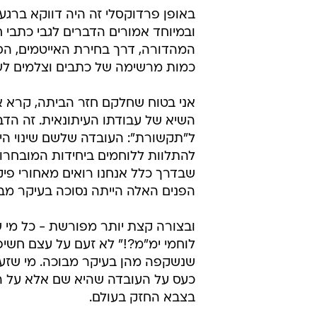
באופן פרדוקסלי זה היה דווקא ברגע
המהדורה, דרך בחירת האייטמים, הסג
כמות מרשימה של כתבים וצלמים לש
אני בטוח שחלקם חזר הביתה, קרא א
השיא של עבודתו העיתונאית. זה הדב
ל"תקשורת": העובדה שלשם שינוי הי
להתלוות ללוחמים ביחידות המובחרו
שבדרך כלל אנחנו רואים מאחורי פיקס
הפנים האלה הייתה נסוכה בעיקר מבו
ובצורה קצת יותר מפורשת - כל מי ש
לוחמי ימ"מ?!" לא זעם על עצם חשי
שנשקפה מהן בעיקר מבוכה. מי שזעם
כעס על העובדה שהיא שם אלא על הע
בצבא החזק בעולם.