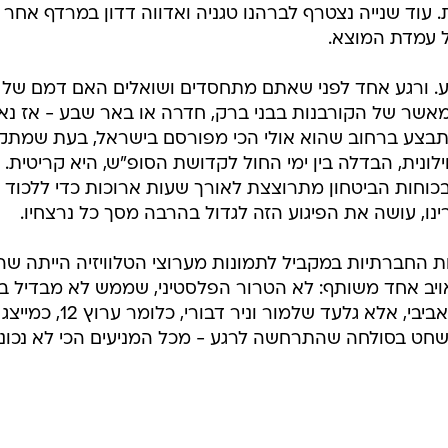
 עוד שנייה נצטרף לברהנו טגניה ואדווה דדון במרדף אחר
ל עמדת המוצא.
ע. ורגע אחד לפני שאתם מתחסדים ושואלים האם דמם של 
 מאשר של הקורבנות בבני ברק, חדרה או באר שבע - אז נ
בצע ברחוב שהוא אולי הכי מפורסם בישראל, בעת שמתקי
ונית, הבדלה בין ימי החול לקדושת הסופ"ש, היא קריטית. 
וחות הביטחון מתרוצצת לאורך שעות ארוכות כדי ללכוד
נו, עושה את הפיגוע הזה לגדול בהרבה מסך כל נרצחיו.
חברתיות במקביל לתמונות מערוצי הטלוויזיה הייתה שה
ויב אחד משותף: לא הטרור הפלסטיני, שממש לא מבדיל בי
מתנחל מקריית ארבע להיפסטר תל אביבי, אלא גלעד שלמור וניר דבורי, כלומר ערוץ 12, כמייצג
חט בסולחה שהתרחשה לרגע - מכל המניעים הכי לא נכוני