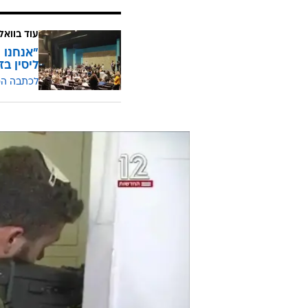
עוד בוואל
"אנחנו 
ליסין בז
לכתבה ה