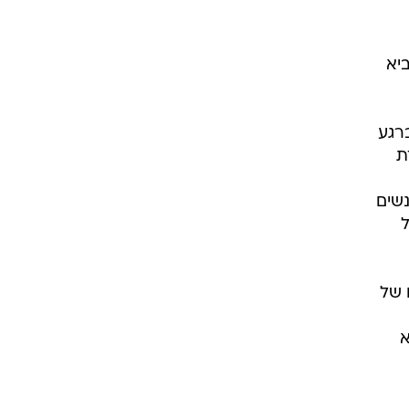
יא
רגע
ת
שים
ל
 של
א