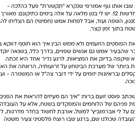
 שבו אותו גוף אמורפי שנקרא "תקשורת" פעל כהלכה -
ובמיוחד אמורים הדברים לגבי כתבי חדשות 12. יש לי בטן מלאה על אלה בימים כתיקונם: מאורך
נון, השפה ועוד, אבל לפחות אמש (חמישי) הם הצליחו להב
טח בתוך זמן קצר.
ת הפוסטים הזועמים ולא ממש הבין איך הוא חוטף דווקא ב
ר שהבעיר אמש גם אנשים שפויים, בדרך כלל, בשנאה יוקד
א שיקפה בדיוק את המציאות. לרגע נדיר אחד היא זכתה
ת ביותר של מערכת הביטחון על זרועותיה, הראתה את האנ
לים ובראיונות יזומים על ידי דובר צה"ל או המשטרה - וע
כה.
כתב פוסט זועם ברוח: "איך הם מעיזים להראות את הפנים
פת פניהם של הלוחמים והמפקדים בשטח, אלא על העובדה
 על לי אברמוביץ' למשל, אורבת לחשוד בחדר מדרגות, ל
ובדה שכולנו שם, ברגע שבו רוצח פלסטיני צעיר משטה