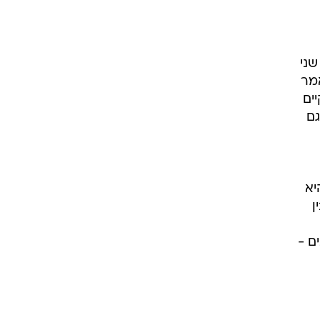
שני
אמר
ים
גם
יא
ן
ם -