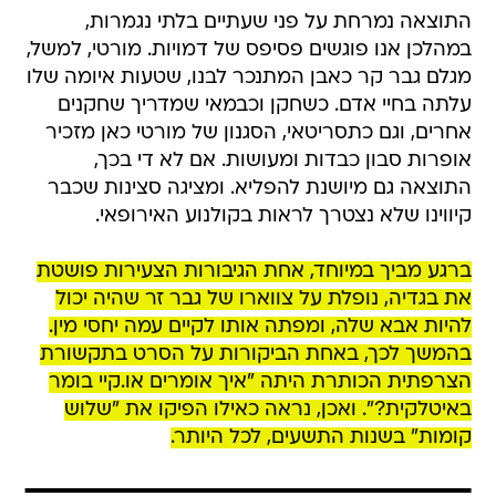
התוצאה נמרחת על פני שעתיים בלתי נגמרות,
במהלכן אנו פוגשים פסיפס של דמויות. מורטי, למשל,
מגלם גבר קר כאבן המתנכר לבנו, שטעות איומה שלו
עלתה בחיי אדם. כשחקן וכבמאי שמדריך שחקנים
אחרים, וגם כתסריטאי, הסגנון של מורטי כאן מזכיר
אופרות סבון כבדות ומעושות. אם לא די בכך,
התוצאה גם מיושנת להפליא. ומציגה סצינות שכבר
קיווינו שלא נצטרך לראות בקולנוע האירופאי.
ברגע מביך במיוחד, אחת הגיבורות הצעירות פושטת
את בגדיה, נופלת על צווארו של גבר זר שהיה יכול
להיות אבא שלה, ומפתה אותו לקיים עמה יחסי מין.
בהמשך לכך, באחת הביקורות על הסרט בתקשורת
הצרפתית הכותרת היתה "איך אומרים או.קיי בומר
באיטלקית?". ואכן, נראה כאילו הפיקו את "שלוש
קומות" בשנות התשעים, לכל היותר.