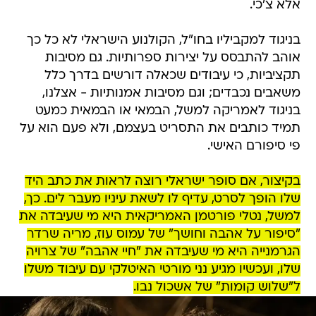
אלא צ'כי.
בניגוד למקביליו בחו"ל, הקולנוע הישראלי לא כל כך
אוהב להתבסס על יצירות ספרותיות. גם מסיבות
תקציביות, כי עיבודים שכאלה דורשים בדרך כלל
משאבים נכבדים; וגם מסיבות אמנותיות - אצלנו,
בניגוד לאמריקה למשל, הבמאי או הבמאית כמעט
תמיד כותבים את התסריט בעצמם, ולא פעם הוא על
פי סיפורם האישי.
בקיצור, אם סופר ישראלי רוצה לראות את כתב היד
שלו הופך לסרט, עדיף לו לשאת עיניו מעבר לים. כך,
למשל, נטלי פורטמן האמריקאית היא מי שעיבדה את
"סיפור על אהבה וחושך" של עמוס עוז, מריה שרדר
הגרמנייה היא מי שעיבדה את "חיי אהבה" של צרויה
שלו, ועכשיו מגיע נני מורטי האיטלקי עם עיבוד משלו
ל"שלוש קומות" של אשכול נבו.