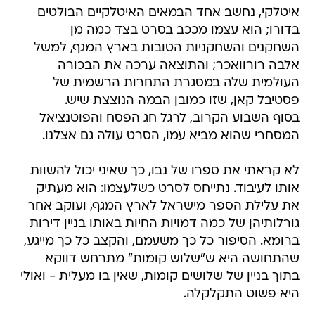
איטלקי, נחשב אחד הבמאים האיטלקיים הבולטים
בדורו; הוא עצמו מככב בסרט בצד כמה מן
השחקנים והשחקניות הטובות בארץ המגף, למשל
אלבה רורוואכר; והתוצאה ערכה את הבכורה
העולמית שלה במסגרת התחרות הרשמית של
פסטיבל קאן, שזו כמובן הבמה הנוצצת שיש.
בסוף השבוע הקרוב, לרגל חג הפסח והפוטנציאל
המסחרי שהוא מביא עמו, הסרט עולה גם אצלנו.
לא קראתי את ספרו של נבו, כך שאיני יכול להשוות
אותו לעיבוד. נתייחס לסרט כשלעצמו: הוא מעתיק
את עלילת הספר מישראל לארץ המגף, ועוקב אחר
גורלותיהן של כמה דמויות החיות באותו בניין דירות
ברומא. הסיפור כל כך משעמם, והקצב כל כך מייגע,
שהתחושה היא ש"שלוש קומות" מתרחש דווקא
בתוך בניין של שלושים קומות, שאין בו מעלית - ואולי
היא פשוט התקלקלה.