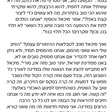
בגמר. "תקשיבו טוב, אני מטריף פה את כולם, מה לא
עשיתי? אותה דחפתי, להוא הרבצתי, להוא שיקרתי
שהוא הכי טוב בתחרות, מה לא עושים כדי ליצור
קצת באזז?", אמר מיכאל והוסיף: "אנחנו הולכים
לתת את ההופעה הכי טובה שיש, כל השאר לא תלוי
בנו, נכון? שקרנים! הכל תלוי בנו!".
ואיך מיכאל מגיב לטבלאות ההימורים עצמן? "הווייב
שלי הוא שאני מהמם, אנחנו מהממים תמיד, ולא ניתן
לאף אחד להגדיר אם אנחנו מספיק טובים או לא.
באנו ממדינת ישראל, יותר טוב מזה אין, סורי". מיכאל
לא מתבייש להציג את הגאווה שלו במדינה לאורך כל
השבוע הזה, ובכל פעם שזה קורה הקול שלו נשבר
ממש עד דמעות. זה קרה בטקס יום הזיכרון, וזה קרה
שוב על השטיח, כשהתייחס לפיגוע האכזרי באלעד:
"זה קשה. אני חוגג פה כמו איזה לא יודע מה כי אנחנו
חייבים להיראות על הבמה ויש לנו כל כך הרבה
הרוגים במדינה. אני פותח חדשות וזה מה שאני קורא.