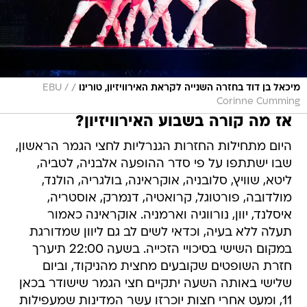
/
מיכאל בן דוד בחזרה השנייה לקראת האירוויזיון, טורינו
EBU /
Corinne Cumming
אז מה קורה בשבוע האירוויזיון?
היום מתחילות החזרות הגנרליות לחצי הגמר הראשון,
שבו ישתתפו על פי סדר ההופעה אלבניה, לטביה,
ליטא, שוויץ, סלובניה, אוקראינה, בולגריה, הולנד,
מולדובה, פורטוגל, קרואטיה, דנמרק, אוסטריה,
איסלנד, יוון, נורווגיה וארמניה. אוקראינה כאמור
תעלה ללא בעיה, וכדאי לשים לב גם ליוון שמדורגת
במקום השישי בסיכויי הזכייה. בשעה 22:00 תיערך
חזרת השופטים שקובעים מחצית מהניקוד, וביום
שלישי באותה השעה יתקיים חצי הגמר שישודר בכאן
11, ומעט אחרי חצות יוכרזו עשר המדינות שמעפילות