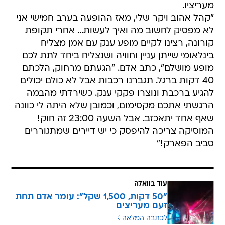
מעריציו.
"קהל אהוב ויקר שלי, מאז ההופעה בערב חמישי אני
לא מפסיק לחשוב מה ואיך לעשות... אחרי תקופת
קורונה, רצינו לקיים מופע ענק עם אמן מצליח
בינלאומי שייתן עניין וחוויה ושנצליח ביחד לתת לכם
מופע מושלם", כתב אדם. "הגעתם מרחוק, הלכתם
40 דקות ברגל. תגברנו רכבות אבל לא כולם יכולים
להגיע ברכבת ונוצרו פקקי ענק. כשירדתי מהבמה
הרגשתי אתכם מקסימום, וכמובן שלא היתה לי כוונה
שאף אחד יתאכזב. אבל השעה 23:00 זה חוק!
המוסיקה צריכה להיפסק כי יש דיירים שמתגוררים
סביב הפארק!"
עוד בוואלה
"50 דקות, 1,500 שקל": עומר אדם תחת
זעם מעריצים
לכתבה המלאה