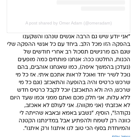
A post shared by Omer Adam (@omeradam)
"אני יודע שיש גם הרבה אנשים שנהנו והשקענו
בהפקה הזו מכל הלב. ביחד עם כל אנשי ההפקה שלי
שגם הם מרגישים תסכול רב אחרי חודשים של
הכנות, החלטנו ככה: אנחנו פותחים כמה מופעים
(נעדכן בהמשך איפה), כמו שאנחנו אוהבים, בהם
נוכל לשיר יחד ואוכל לראות אתכם איתי. אז כל מי
שרכש כרטיס והיה בהופעה והתאכזב (וגם כל מי
שרכש, היה ולא התאכזב) יוכל לקבל כרטיס חדש
ללא עלות. אני חלק מכם ואתם ממני וכמו שעד היום
לא אכזבתי (אני מקווה). אני לעולם לא אאכזב,
נקודה!", הוסיף. "נשבע באמא ובאבא שהייתה לי
כוונה רק לשמח ולהפתיע אבל במדינתנו הקטנה
והמיוחדת בסוף הכי טוב לנו איתנו! ורק איתנו".