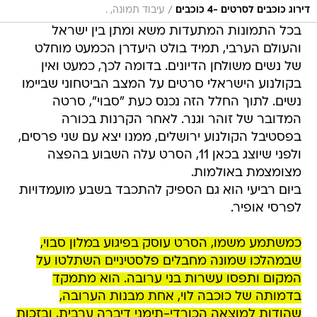
/
דירוג כוכבים לסרטים -4 כוכבים
עיבוד תמונה, .
בכל התמונות המתעדות משא ומתן בין ישראל
והעולם הערבי, תמיד בולט היעדרן הכמעט מוחלט
של נשים משולחן הדיונים. בדומה לכך, כמעט ואין
בקולנוע הישראלי סרטים על המצב הביטחוני שביימו
נשים. לתוך החלל הזה נכנס כעת "סבוי", סרטה
המדובר של זוהר וגנר. לאחר הקרנות בכורה
בפסטיבל הקולנוע ירושלים, ממנו יצא עם שני פרסים,
ולפני שיוצג בכאן 11, הסרט עלה השבוע בהפצה
מצומצמת באולמות.
ביום רביעי הוא גם הספיק להתכבד בשבע מועמדויות
לפרסי אופיר.
כמשתמע משמו, הסרט עוסק בפיגוע במלון סבוי,
שבמהלכו שמונה מחבלים פלסטיניים השתלטו על
המקום ותפסו עשרות בני ערובה. הוא מתמקד
בדמותה של כוכבה לוי, אחת מבנות הערובה,
שהודות למוצאה הכורדי-תימני דיברה ערבית, ובזכות