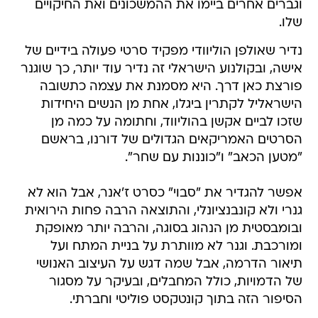
וגברים אחרים ביימו את ההמשכונים ואת החיקויים
שלו.
נדיר שאולפן הוליוודי מפקיד סרטי פעולה בידיים של
אישה, ובקולנוע הישראלי זה נדיר עוד יותר, כך שוגנר
פורצת כאן דרך. היא מסמנת את עצמה כתשובה
הישראליל לקתרין ביגלו, אחת מן הנשים היחידות
שזכו לביים אקשן בהוליווד, וחתומה על כמה מן
הסרטים האמריקאים הגדולים של דורנו, בראשם
"מטען הכאב" ו"כוננות עם שחר".
אפשר להגדיר את "סבוי" כסרט ז'אנר, אבל הוא לא
גנרי ולא קונבנציונלי, והתוצאה הרבה פחות הירואית
ובומבסטית מן הנהוג בסוגה, והרבה יותר מאופקת
ומורכבת. וגנר לא מוותרת על בניית המתח ועל
תיאור הדרמה, אבל שמה דגש על העיצוב האנושי
של הדמויות, כולל המחבלים, ובעיקר על מסגור
הסיפור הזה בתוך קונטקסט פוליטי וחברתי.