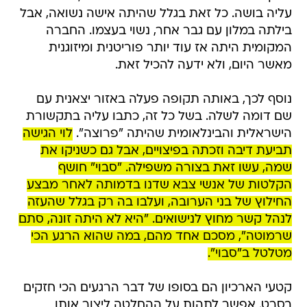
עליה בושה. כל זאת בגלל שהיתה אישה נשואה, אבל
בילתה במלון עם גבר אחר, נשוי בעצמו. החברה
המקומית היתה אז עוד יותר פוריטנית ומיזוגנית
מאשר היום, ולא ידעה להכיל זאת.
נוסף לכך, באותה תקופה פעלה באזור יצאנית עם
שם דומה לשלה. בשל כל זה, כתבו עליה בתקשורת
הישראלית והבינלאומית שהיתה "פרוצה".
לוי הגישה
תביעת דיבה וזכתה בפיצויים, אבל גם כשניקו את
שמה, עשו זאת בצורה משפילה. "סבוי" חושף
הקלטות של אנשי צבא שדנו בדמותה לאחר מבצע
החילוץ של בני הערובה, ועלבו בה רק בגלל שהעזה
לנהל קשר מחוץ לנישואים. "היא לא היתה זונה, סתם
שרמוטה", מסכם אחד מהם, במה שהוא הרגע הכי
מטלטל ב"סבוי".
קטעי הארכיון הם בסופו של דבר הרגעים הכי חזקים
בסרט. אפשר לתהות על ההחלטה ליצור אותו