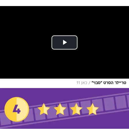
/
טריילר הסרט "סבוי"
כאן 11