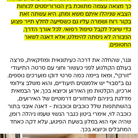
כך מצאה עצמה מתווכת בין הטרוריסטים לכוחות
הצבא שניהלו איתם משא ומתן. היא עשתה זאת
בקור רוח ושמרה עליו גם כשסייעה לחלץ תייר פצוע
כדי שיוכל לקבל טיפול רפואי. לכל אורך הדרך,
הגיבורה לא ניסתה להימלט, אלא דאגה לשאר
החטופים.
וגנר, שהחלה את דרכה כעיתונאית ומוזיקאית, פרצה
בעולם הקולנוע לפני כעשור וחצי עם סרטה התיעודי
"זורקי", ומאז ביימה כמה סרטי דוקו מוערכים נוספים.
גם ב"סבוי" יש אלמנטים תיעודיים, והוא משלב צילומי
ארכיון, הקלטות מן האירוע וכיוצא בכך, אך הבמאית
מדלגת ביניהם לשחזורים דרמטיים של האירועים,
בהשתתפות שלל כוכבים וכוכבות - דאנה איבגי בתור
כוכבה לוי, אימרי ביטון כגבר הנשוי שעמו ניהלה רומן,
שהיה אף הוא במלון בשעת הפיגוע, עלא דקה כאחד
המחבלים וכיוצא בכך.