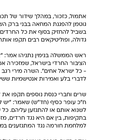
אתמול, כזכור, במהלך שידור של תכנ
גוטמן להפגנת המחאה בבני ברק השב
בשביל להחזיק בסוף את כל החרדים 
גדולה, ופוליטיקאים רבים תקפו אותה
ראש הממשלה בנימין נתניהו אמר: "
הציבור החרדי בישראל, שמזכירה אמיר
- כל ישראל אחים". השרה מירי רגב ת
לדברי בלע ואמירות אנטישמיות ששיי
שרים וחברי כנסת נוספים תקפו את ד
ח"כ עופר כסיף (חד"ש) שאמר: "יש לי
לשנוא אותם או להתגזען עליהם. כל 
בתקיפות, בין אם היא נגד חרדים, מז
למלחמת חורמה נגד המתגזענים במק