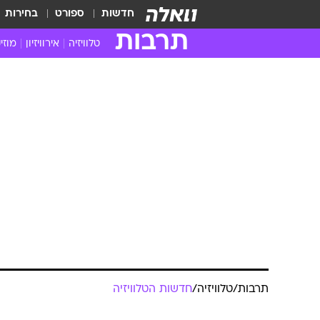
חדשות
ספורט
בחירות
תרבות
טלוויזיה
אירוויזיון
מוזי
חדשות הטלוויזיה
חדשו
ביקורת טלוויזיה
מוזי
צפייה ישירה
מוזי
טלוויזיה ישראלית
קשוב
טלוויזיה מחו"ל
קורד
סדרות מומלצות
קליפי
האח הגדול
הופע
תרבות
/
טלוויזיה
/
חדשות הטלוויזיה