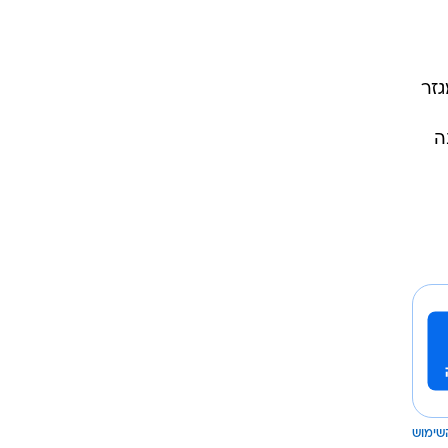
זר
ה
שימוש