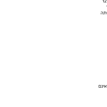
עיקר הזעם הופנה כאמור מצד פוליטיקאים ואישי ציבור חרדים שהבהירו אף כי יחרימו את קשת 12
סתה
אינם