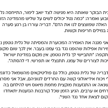
ית הבוקר שאותה היא מגישה לצד יואב לימור, התייחסה גלי
וע ואמרה: "כמה נטל יכולים לשים על שליש מהמדינה הזו
האלה שמוצצים לנו את הדם". דבריה עוררו בן רגע סערה
 במילים חריפות וקשות.
אני מגנה את האמירה המכוערת והמסיתה של גלית גוטמן נג
ות אפילות שהופנו נגד בני עמנו בעבר. אין לכך שום מקום
קפה: "תתביישי לך גלית גוטמן. אין מקום במדינת ישראל
כות לצוררים של עמנו. תתנצלי או תפרשי. די להסתה".
בריה של גלית גוטמן, כולל גם פוליטיקאים מהשמאל כדוגמ
 ויכוח אידיאולוגי קשה עם החרדים לגווניהם, אבל אני מסרב
שנאה או התגזענות מוקצית מחמת מיאוס ויש להילחם בה
רחים או ערבים. הגיע הזמן שכל קורבנות הגזענות יתאחדו
ום לצאת אחד נגד השני".