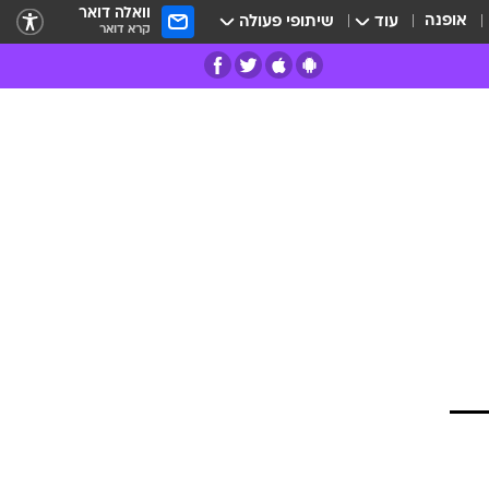
וואלה דואר
אופנה
עוד
שיתופי פעולה
קרא דואר
רים
פרות