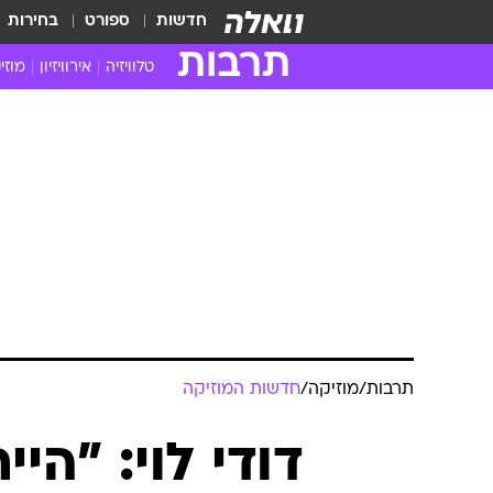
חדשות
ספורט
בחירות
תרבות
טלוויזיה
אירוויזיון
מוזי
חדשות הטלוויזיה
חדשו
ביקורת טלוויזיה
מוזי
צפייה ישירה
מוזי
טלוויזיה ישראלית
קשוב
טלוויזיה מחו"ל
קורד
סדרות מומלצות
קליפי
האח הגדול
הופע
תרבות
/
מוזיקה
/
חדשות המוזיקה
דודי לוי: "הי