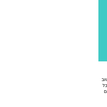
שוב
בל
ם