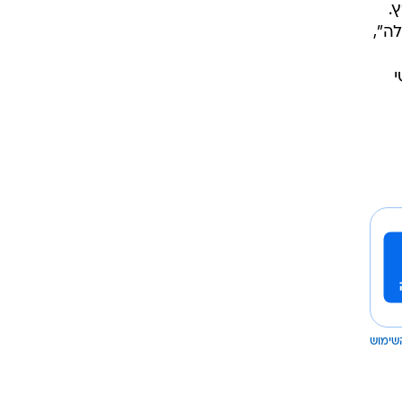
.
 "לילה",
י
שימוש