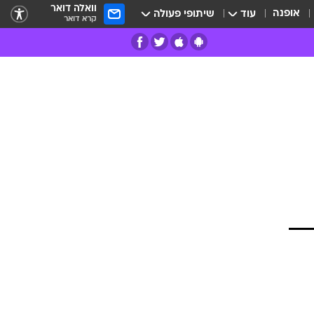
וואלה דואר
אופנה
עוד
שיתופי פעולה
קרא דואר
רים
פרות