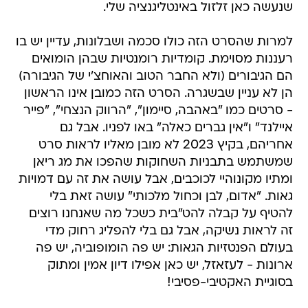
שנעשה כאן זלזול באינטליגנציה שלי.
למרות שהסרט הזה כולו סכמה ושבלונות, עדיין יש בו
רעננות מסוימת. קומדיות רומנטיות שבהן הומואים
הם הגיבורים (ולא החבר הטוב והאוחצ'י של הגיבורה)
הן לא עניין שבשגרה. הסרט הזה כמובן אינו הראשון
- סרטים כמו "באהבה, סיימון", "הרווק הנצחי", "פייר
איילנד" ו"אין גברים כאלה" באו לפניו. אבל גם
אחריהם, בקיץ 2023 לא מובן מאליו לראות סרט
שמשתמש בתבניות השחוקות שהפכו את מג ריאן
ומתיו מקונוהיי לכוכבים, אבל עושה את זה עם דמויות
גאות. "אדום, לבן וכחול מלכותי" עושה זאת בלי
להטיף על קבלה להט"בית כשכל מה שאנחנו רוצים
זה לראות נשיקה, אבל גם בלי להפליג רחוק מדי
בעולם הפנטזיות הגאות: יש פה הומופוביה, יש פה
ארונות - לעזאזל, יש כאן אפילו דיון אמין ומתוק
בסוגיית האקטיבי-פסיבי!