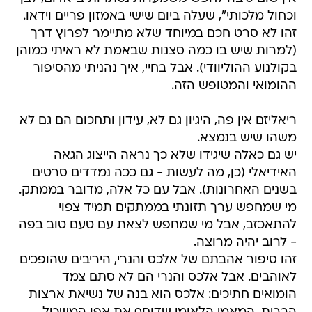
וכחול מלכותי", שעלה ביום שישי באמזון פריים וידאו.
זהו לא סרט חכם במיוחד שלא מתיימר לפרוץ דרך
(למרות שיש בו כמה סצנות שבאמת לא ראיתי כמוהן
בקולנוע ההוליוודי). אבל בחיי, איך נהניתי מהסיפור
ההומואי והמטופש הזה.
ריאליזם אין פה, היגיון גם לא, עידון ותחכום הם גם לא
משהו שיש בנמצא.
יש גם כאלה שיגידו שלא כך נראה הייצוג הגאה
האידיאלי (כן, מה לעשות - גם ככה נמדדים סרטים
בשנים האחרונות). אבל עם כל אלה, מדובר בממתק.
מי שמחפש ערך תזונתי בממתקים תמיד צפוי
להתאכזב, אבל מי שמחפש לצאת עם טעם טוב בפה
- לרוב יהיה מרוצה.
זהו סיפור אהבתם של אלכס והנרי, היריבים שהופכים
לאוהבים. אבל אלכס והנרי הם לא סתם צמד
הומואים חתיכים: אלכס הוא בנה של נשיאת ארצות