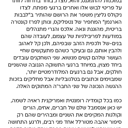
במוכנות להתמגנט, והוא, מצדו, בוחר בחדווה לוותר
על פריטי לבוש אלו ואחרים ברגעי מפתח. לצדו
ניקולס גליצין משפר את הרושם שהותיר ב"לבבות
הארגמן" המחפיר של נטפליקס, ונותן לפרז קונטרה
בריטית, מהוגנת ונאה. אלכס והנרי מתנהלים
במודעות לפריבילגיות של עצמם, לעובדה שהם
בנים-של ולכפית הזהב שבפיהם, ולכן קל לאהוב
ולהבין אותם, גם ובעיקר כשהם מתעקשים שחיי
העושר שלהם קשים מנשוא. שני השחקנים עובדים
ביחד מצוין, במיוחד ברגעי התשוקה הגנובה שהשניים
חולקים, אבל גם ברגעים המלודרמטיים יותר,
שמבוימים וכתובים בטלנובליות אבל מחליקים בזכות
ההגשה הנכונה של שני החבר'ה המתוקים האלה.
כמו בכל קומדיה רומנטית ואמריקנית ראויה לשמה,
יש כאן אנסמבל שלם של חברים, אחים, הורים
וקולגות המקיפים את השניים ומבהירים שהם רק
סיפור אהבה מטורלל אחד מני רבים, ולרגע התחושה