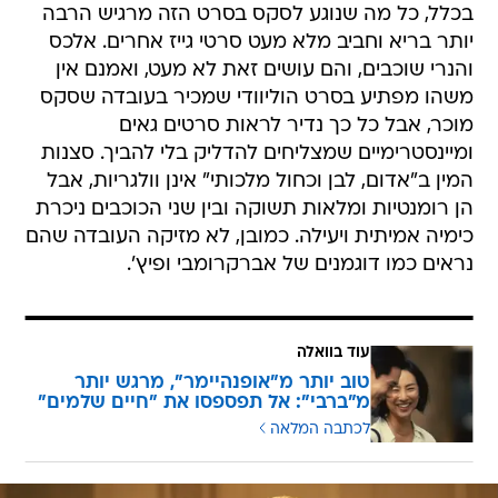
בכלל, כל מה שנוגע לסקס בסרט הזה מרגיש הרבה
יותר בריא וחביב מלא מעט סרטי גייז אחרים. אלכס
והנרי שוכבים, והם עושים זאת לא מעט, ואמנם אין
משהו מפתיע בסרט הוליוודי שמכיר בעובדה שסקס
מוכר, אבל כל כך נדיר לראות סרטים גאים
ומיינסטרימיים שמצליחים להדליק בלי להביך. סצנות
המין ב"אדום, לבן וכחול מלכותי" אינן וולגריות, אבל
הן רומנטיות ומלאות תשוקה ובין שני הכוכבים ניכרת
כימיה אמיתית ויעילה. כמובן, לא מזיקה העובדה שהם
נראים כמו דוגמנים של אברקרומבי ופיץ'.
עוד בוואלה
טוב יותר מ"אופנהיימר", מרגש יותר
מ"ברבי": אל תפספסו את "חיים שלמים"
לכתבה המלאה