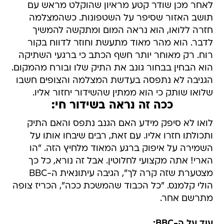
לאחר מכן שודר קטע מראיון שהוקלט מראש עם
תושב האזור שסיפר על השטפונות. כשהמצלמה
חזרה ללואו, הוא נראה המום ומתקשה להמשיך
לדבר. הוא מהר מאוד מתעשת וחוזר לדווח בקור
רוח. רק מאוחר יותר חשף הכתב כי ברגעי השתיקה
הוא הבחין בבחור גונב את התיק שלו ובורח מהמקום.
הגניבה לא נתפסה בעדשת המצלמה והצופים חשבו
שלואו שותק כי הוא ממתין שהשידור יחזור אליו.
ככה זה נראה בשידור חי:
לואו לא סיפק מידע האם הגנב נתפס והאם התיק
ותכולתו חזרו אליו. עם זאת, רבים שיבחו אותו על
השמירה על איפוק ברגע המאוד מלחיץ הזה. "הו
הארי! אתה מקצועי לחלוטין. אבל זה נורא, כל כך
מצטערת שזה קרה לך", הגיבה עיתונאית ה-BBC
הולי קלמנס. "כל הכבוד שהמשכת ככה", הכריז צופה
מתרשם אחר.
עוד על ה-BBC: