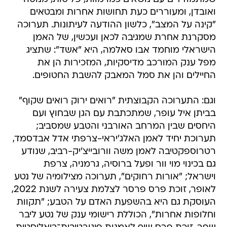
ואובדן, ומעוררים כעת תחושות אחרות ומבטאים
"קינה על המצב", כלשון ההודעה לעיתונות. תערוכה
מסקרנת אחרת שמגיבה לכאן ועכשין, של האמן
הישראלי מוחמד אבו סאלמה, היא "אשד": שתציג
מפל ענק המורכב מדיסקיות, המזכירות הן את
החיילים והן את סמל המאבק להשבת החטופים.
וגם: התערוכה הקבוצתית "רואים ירוק רואים שקוף"
בביתן איל עופר, שמתכתבת עם הגן שבחוץ ועם
היחסים שבין המרחב האורבני והטבע שמסביב;
תערוכת יחיד לאמן האלג'יראי-צרפתי אדל אבדסמד,
רטרוספקטיבה לאמן משה וורובייצ'יק-רביב, שנודע
גם בכינוי מוי וור ופעל ברוסיה, גרמניה, צרפת
וישראל; "אורות רחוקים", תערוכה מצילומיה של נטע
לאופר, זוכת פרס פרסר לצלמת צעירה לשנת 2022,
העוסקת גם היא בהשפעת האדם על הטבע; "תקוות
וחלופות אחרות", הכוללת רישומי ענק של נטע ליבר