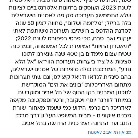
שפר, זוכת פרס שיף לאמנות פיגורטיבית־ריאליסטית
לשנת 2023, העוסקים בחזונות אלטרנטיביים לציונות
שלא התממשו; תערוכה מקיפה לאמנית הישראלית
בלה בריזל; "מלחמה ושלום", מחווה לציון 50 שנה
לסדנת ההדפס בירושלים; תערוכה משותפת לאתי
יעקובי ואבי סבח, זוכי פרסי רפפורט לשנת 2022;
"תיאטרון החיות" המיועדת לכל המשפחה, ובמרכזה
שטיח עצום מימדים בן 400 שנה שנארגו לתוכו
סצינות של ציד ביערות; תערוכת הווידאו "אל הלא
נודע", המורכבת כולה מיצירות של אמנים ישראלים,
בהם סיגלית לנדאו ודניאל קיצ'לס; וגם שתי תערוכות
מתחום האדריכלות: "בונים את הים" המוקדשת
לתכנון המבנים בקו החוף של תל אביב ומוקדשת
במיוחד לוורנר יוסף ויטקובר, ורטרוספקטיבה מקיפה
לאדריכל רם כרמי, הידוע כמי שעמד מאחורי שורת
מבנים איקוניים - מבית המשפט העליון דרך מרכז
הנגב ועד התחנה המרכזית החדשה בתל אביב.
מוזיאון תל אביב לאמנות