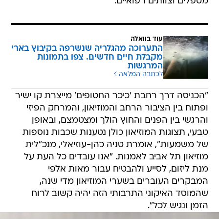
מטפלים וצוותים רפואיים.
עוד בוואלה
התערוכה מהגלריה שנשרפה בקיבוץ בארי
מקבלת חיים חדשים. צפו בתמונות
המרגשות
לכתבה המלאה
"הכניסה דרך רחבת 'כיכר החטופים' מייצרת קו ישיר
ופתוח בין הציבור הרחב והמוזיאון, והמרחק הפיזי
והרגשי בין הפנים והחוץ הולך ומצטמצם, ובאופן
טבעי, תצוגות המוזיאון כולן נטענות שכבות נוספות
של משמעות", אומרת טניה כהן-עוזיאלי, מנכ"לית
מוזיאון תל אביב לאמנות. "אנו עובדים כל העת על
מנת ליזום, לסייע ולהבטיח עבור מאות אלפי
המבקרים העוברים בשערי המוזיאון מדי שנה,
שהמוסד האיקוני התרבותי הזה יהיה קשוב לרוח
הזמן ונגיש לכל".