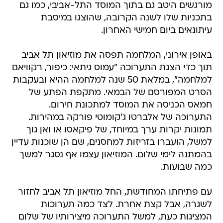
מורגשים היטב גם בתוך המוסד התל-אביבי, כמו גם
בתכניות שלו לשנה הקרובה, שהוצגו במיסבת
עיתונאים ביום חמישי האחרון.
באופן אירוני, המלחמה תפסה את מוזיאון תל אביב
תוך כדי הצגת התערוכה "עמוס גיתאי: כיפור, רקוויאם
למלחמה", במלאת 50 שנה למלחמה ההיא ובעקבות
הסרט המפורסם של הבמאי. מתקפת הפתע של
חמאס הכניסה את המוסד למתכונת חירום.
התערוכה של אלברטו ג'קומוטי פורקה במהירות.
תמונות יקרות ערך במיוחד, של פיקאסו או ואן גוך
למשל, הועברו בזריזות למחסנים, שם הן שוכנות עדיין
בהמתנה לימי שלום. המוזיאון עצמו אף נסגר למשך
כמה שבועות.
עם פתיחתו המחודשת, החל מוזיאון תל אביב לחזור
לשגרה, אבל קצת אחרת. לצד כמה תערוכות
המציגות כעת, למשל התערוכה מיצירותיו של שלום