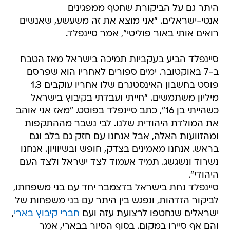
היתר גם על הביקורת שחטף ממפגינים
אנטי-ישראלים. "אני מוצא את זה משעשע, שאנשים
רואים אותי באור פוליטי", אמר סיינפלד.
סיינפלד הביע בעקביות תמיכה בישראל מאז הטבח
ב-7 באוקטובר. ימים ספורים לאחריו הוא שפרסם
פוסט בחשבון האינסטגרם שלו אחריו עוקבים 1.3
מיליון משתמשים. "חייתי ועבדתי בקיבוץ בישראל
כשהייתי בן 16", כתב סיינפלד בפוסט. "מאז אני אוהב
את המולדת היהודית שלנו. לבי נשבר מההתקפות
ומהזוועות האלה, אבל אנחנו עם חזק גם בלב וגם
בראש. אנחנו מאמינים בצדק, חופש ובשיוויון. אנחנו
נשרוד ונשגשג. תמיד אעמוד לצד ישראל ולצד העם
היהודי".
סיינפלד נחת בישראל בדצמבר יחד עם בני משפחתו,
לביקור הזדהות, ונפגש בין היתר עם בני משפחות של
ישראלים שנחטפו לרצועת עזה ועם
חברי קיבוץ בארי
,
והם אף סיירו במקום. בסוף הסיור בבארי, אמר