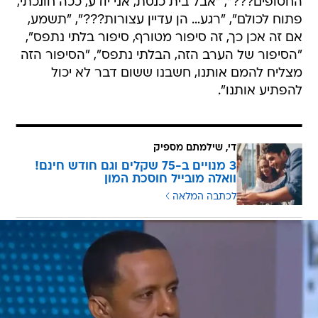
החטופים???", "אבל בית כנסת, אני יודע, ככה חונכתי,
פתוח לכולם", "רגע… הן עדיין עצורות???", "תשמע,
אם זה אכן כך, זה סיפור מטורף, סיפור בלתי נתפס",
"הסיפור של הערב הזה, הבלתי נתפס", "הסיפור הזה
מצליח להמם אותנו, חשבנו ששום דבר לא יכול
להפתיע אותנו".
די, שילמתם מספיק
3 מנויים ב-75 שקלים וגם חודש חינם!
וואלה מובייל חוסכת המון
לכתבה המלאה