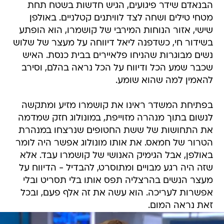
הבנאדם שידר פיגועים, הגיש חדשות בשטח תחת
מטחי טילים ושחה לצד לוויתנים קטלניים. באולפן
שישי, אזור הנוחות המירבי של קושמרו, הוא הופתע
בשידור חי, כשדפנה ליאל דיווחה על מעצר של שלוש
נשים מבוגרות שהניחו פלאיירים בבית כנסת. האיש
שכבר שמע הכל ודיווח על הכל נראה בהלם, וסירב
להאמין למה שהוא שומע.
בפתיחת המשדר ראינו את קושמרו מזיע ומתקשה
לנשום בתוך מנהרה מזוייפת, במונולוג חזק שמדמה
את התחושות של ששת החטופים שנרצחו במנהרת
הטרור של חמאס. את אותו מונולוג אפשר היה לומר
באולפן, אבל הגימיק האנושי של קושמרו עבד. אלא
שזה היה רגע מבויים ומתוסרט, להבדיל - הדיווח על
מעצר הנשים בהרצליה תפס אותו בלי תסריט ובלי
אפשרות לעריכה. הוא עשה את זה אלף פעם, ובכל
זאת נראה המום.