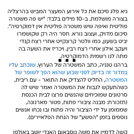
גיא פלג סיכם את כל אירוע המעצר המביש בהרצליה
בצורה מושלמת, ב-10 מילים בלבד: "יש פה משטרה
פוליטית ואיפה שיש משטרה פוליטית אין דמוקרטיה".
סיכום מדויק, ועצוב נורא. חסר היה רק שקושמרו
יביט בשעון, כמו וולטר קרונקייט אחרי רצח קנדי
ויעקב אילון אחרי רצח רבין, ויכריז את השעה בה
מתה לנו רשמית הדמוקרטיה.
ברהנו טגניה, כתב המשטרה של הערוץ,
שנכתב עליו
במדור זה בדיוק לפני שבוע שהוא הפך לשופר של
המשטרה
, החליט להצדיק את התואר - עם ריבית,
כשהתעקש לגבות את המשטרה ואמר שיש לה
סרטונים שמוכיחים שהנשים פרצו לבית הכנסת
(תזכורת: מבנה ציבורי פתוח, פטור מארנונה,
שממומן על ידי הציבור והיה פתוח ובו נכחו אנשים
נוספים בזמן "הפשע" של הנחת הפלאיירים).
קשה לדמיין את משה נוסבאום האגדי יושב באולפן