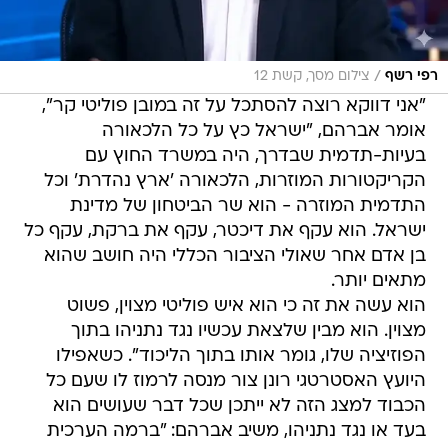
/
רפי רשף
צילום מסך, קשת 12
"אני דווקא רוצה להסתכל על זה במובן פוליטי קר",
אומר אברהם, "ישראל כץ על כל הלכאורה
בעיות-תדמית שבדרך, היה במשרד החוץ עם
הקריקטורות המוזרות, הלכאורה 'ארץ נהדרת' וכל
התדמית המוזרה - הוא שר הביטחון של מדינת
ישראל. הוא עקף את דיכטר, עקף את ברקת, עקף כל
בן אדם אחר שאולי הציבור הכללי היה חושב שהוא
מתאים יותר.
הוא עשה את זה כי הוא איש פוליטי מצוין, פשוט
מצוין. הוא מבין שלצאת עכשיו נגד נתניהו בתוך
הפוזיציה שלו, גומר אותו בתוך הליכוד". כשאפילו
היועץ האסטרטגי רונן צור מנסה לרמוז לו שעם כל
הכבוד למצג הזה לא ייתכן שכל דבר שעושים הוא
בעד או נגד נתניהו, משיב אברהם: "ברמה הערכית