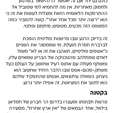
כולם גם יחד אם זה יאפשר לו להישאר בשלטון
ולחמוק מאחריות. אין מה להחמיא למי שמוביל אל
ההתרסקות הלאומית הזאת ומצליח לעשות את זה כי
הוא "רוצה יותר מכל אחד אחר". קשה להסביר כמה
המשפט הזה מכעיס, מטופש, מיתמם ופתטי.
זה בדיוק הרגע שבו פרשנות פוליטית הופכת
לברברת חסרת תועלת. מי שממסגר את השניים
כ"אשפים פוליטיים, תאהבו את זה או לא" משול
לאדם שמתלהב מהטכניקה של הבריון שמאיים עליו,
ומשתף פעולה עם אתוס רעיל שחושב על העולם כעל
משחק-סכום-אפס שבו הדבר היחיד שחשוב הוא
ניצחון. כשאלה עיתונאים, אנשים שהתפקיד שלהם
הוא לתווך את המציאות, זה אפילו יותר גרוע.
בקטנה
פרשת תקיפתו ומעצרו בדרום הר חברון של חמדאן
בילאל, אחד הבמאים של "אין ארץ אחרת", מסעירה