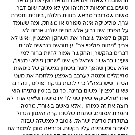
התשובה לשאלה אם אברהם או רשף צודקים או
טועים במחמאות לנתניהו וכץ לא משנה שום דבר,
משום שמדובר מראש בזווית חלולה, בינונית וחסרת
ערך. פוליטיקה אינה ספורט או משחק, ומה שעומד
על הפרק אינו גביע אלא החיים שלנו. אנחנו לא
זקוקים לפאנל שיבחר את השחקן המצטיין, ואיש לא
צריך "ניתוח פוליטי צר". עיתונאים נדרשים להניח
דברים בהקשר, וההקשר אמור להיות ברור למי
שעיניו בראשו: ישראל כץ אינו "שחקן פוליטי מצוין",
אלא עסקן שהפך לשר ביטחון במשחק של כיסאות
מוזיקליים ומנסה לערבב באמצע מלחמה את מעט
הסדר שיש בצה"ל כדי לזכות בניקוד פוליטי, וזה דבר
שאינו "מצוין" משום בחינה. כך גם בנימין נתניהו הוא
אינו "פוליטיקאי שאין שני לו" או מישהו ש"אף אחד לא
רוצה את זה כמוהו", אלא נאשם בשוחד, מרמה
והפרת אמונים, שתחת שלטונו קרה האסון הגדול
בתולדות מדינת ישראל, שמוביל ממשלה שבזה
לציבור ומשתינה עליו בקשת, וכנראה מוכן למכור את