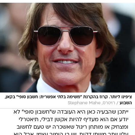
ציפינו ליותר. קרוז בהקרנת "משימה בלתי אפשרית: חשבון סופי" בקאן,
/
השבוע
רויטרס, Stephane Mahe
ייתכן שהבעיה כאן היא העובדה ש"חשבון סופי" לא
יודע אם הוא מעדיף להיות אקשן דבילי, תיאטרלי
ומצחיק או מותחן ריגול שאשכרה יש טעם לחשוב
עליו יותר משתי דקות. יש בו הומור עצמי, אבל הוא