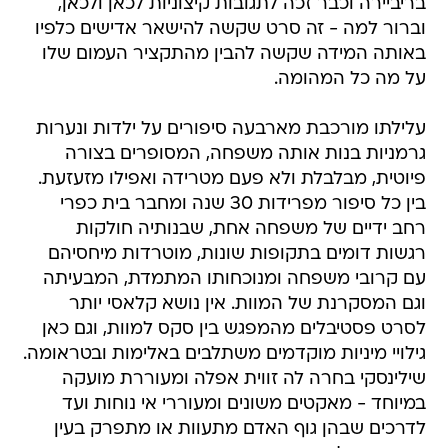
בריביירה וכבר זכה לתגובות קיצוניות לכאן ולכאן,
וברור למה - זה סרט שקשה להישאר אדישים כלפיו
באותה המידה שקשה להבין מהתקציר העמום שלו
על מה כל המהומה.
עלילתו מורכבת מארבעה סיפורים על ילדות ונערות
גרמניות בנות אותה משפחה, המסופרים בצורה
פיוטית, מבלבלת ולא פעם מטרידה ואפילו מזעזעת.
בין כל סיפור מפרידות 30 שנה ומחבר בית כפרי
רחב ידיים של משפחה אחת, שבנותיה חולקות
רגשות דומים בתקופות שונות, מוטרדות מיחסיהם
עם קרובי משפחה ומנוכחותו המתמדת, המבעיתה
וגם המסקרנת של המוות. אין נושא קלאסי יותר
לסרט פסטיבלים מהמפגש בין סקס למוות, וגם כאן
גילויי מיניות מוקדמים משתלבים באלימות ובטראומה.
שילינסקי בחרה לה זווית אפלה ומעוררת מועקה
במיוחד - מאקטים משונים ומעוררי אי נוחות ועד
לדרכים שבהן גוף האדם מתעוות או מתפרק בעין