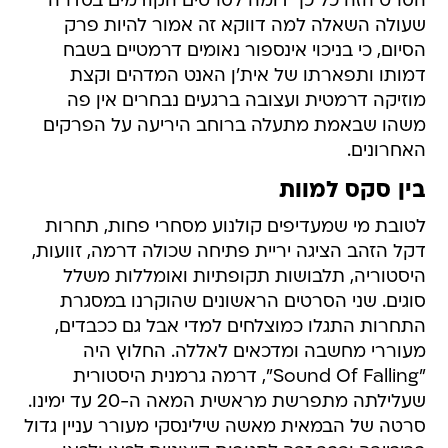
הסרט הזה כל כך דומה לסרטים הקודמים בסדרה
שעולה השאלה למה דווקא זה אמור להיות פרק
הסיום, כי בניכוי אינספור נאומים דרמטיים בשבח
דמותו ותפארתו של אית'ן האנט המדהים וקצת
מוזיקה דרמטית ועצובה ברגעים נבחרים אין פה
משהו שבאמת מתעלה ברוחב היריעה על הפרקים
האחרונים.
בין סקס למוות
לטובת מי שמעדיפים קולנוע מסחרי פחות, תחרות
דקל הזהב הציגה יריית פתיחה שכולה דרמה, זוועות,
היסטוריה, תלבושות תקופתיות ואומללות משלל
סוגים. שני הסרטים הראשונים שהוקרנו במסגרת
התחרות התגלו כמוצלחים למדי אבל גם ככבדים,
מעוררי מחשבה ומדכאים לאללה. החלוץ היה
"Sound Of Falling", דרמה גרמנית היסטורית
שעלילתה מתפרשת מראשית המאה ה-20 עד ימינו.
סרטה של הבמאית מאשה שילינסקי מעורר עניין גדול