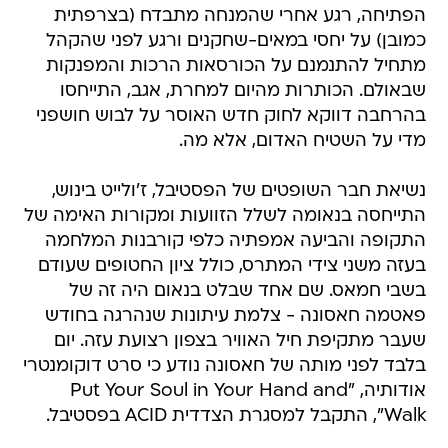
הפתיחה, רגע אחרי שהמנחה מתבדח (בצרפתית
כמובן) על יחסי במאים-שחקנים ורגע לפני שהקהל
מתחיל להתנמנם על הכורסאות הרכות והמפנקות
שבאולם. הכותרות מהיום למחרת, אגב, התייחסו
בהרחבה דווקא לחוק חדש האוסר על לבוש חושפני
מדי על השטיח האדום, אלא מה.
נשיאת חבר השופטים של הפסטיבל, ז'ולייט בינוש,
התייחסה בנאומה לשלל הזוועות ומקורות האימה של
התקופה והביעה אמפתיה כלפי קורבנות המלחמה
בעזה משני צידי המתרס, כולל ציון החטופים שעודם
בשבי חמאס. שם אחד שבלט בנאום היה זה של
פאטמה חאסונה - צלמת עיתונות שנהרגה בחודש
שעבר מתקיפת חיל האוויר בצפון רצועת עזה. יום
בלבד לפני מותה של חאסונה נודע כי סרט דוקומנטרי
אודותיה, "Put Your Soul in Your Hand and
Walk", התקבל למסגרת הצדדית ACID בפסטיבל.