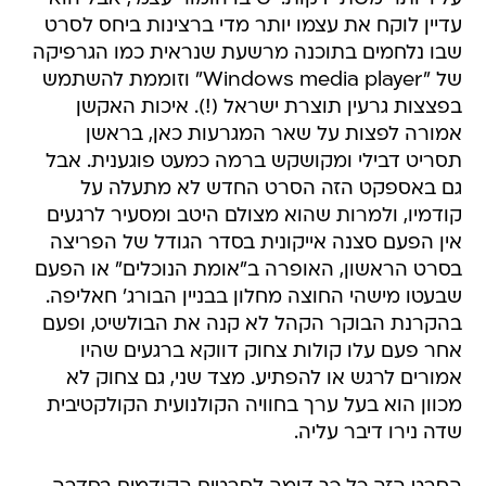
עדיין לוקח את עצמו יותר מדי ברצינות ביחס לסרט
שבו נלחמים בתוכנה מרשעת שנראית כמו הגרפיקה
של "Windows media player" וזוממת להשתמש
בפצצות גרעין תוצרת ישראל (!). איכות האקשן
אמורה לפצות על שאר המגרעות כאן, בראשן
תסריט דבילי ומקושקש ברמה כמעט פוגענית. אבל
גם באספקט הזה הסרט החדש לא מתעלה על
קודמיו, ולמרות שהוא מצולם היטב ומסעיר לרגעים
אין הפעם סצנה אייקונית בסדר הגודל של הפריצה
בסרט הראשון, האופרה ב"אומת הנוכלים" או הפעם
שבעטו מישהי החוצה מחלון בבניין הבורג' חאליפה.
בהקרנת הבוקר הקהל לא קנה את הבולשיט, ופעם
אחר פעם עלו קולות צחוק דווקא ברגעים שהיו
אמורים לרגש או להפתיע. מצד שני, גם צחוק לא
מכוון הוא בעל ערך בחוויה הקולנועית הקולקטיבית
שדה נירו דיבר עליה.