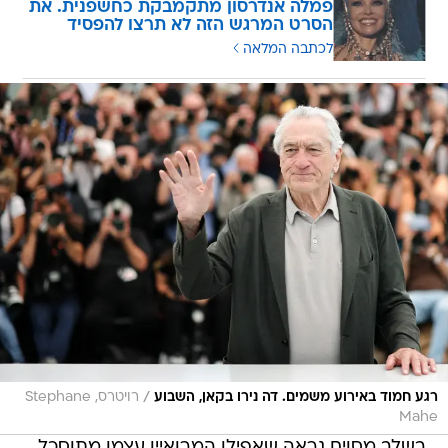
פמלה אנדרסון מתקמבקת כחשפנית. את
הסרט המרגש הזה לא תרצו להפסיד
לכתבה המלאה
/
רגע חמוד באירוע משמים. דה נירו בקאן, השבוע
רויטרס, Stephane
Mahe
בשלב מסוים נראה שאפילו המרואיין עצמו מתוסכל