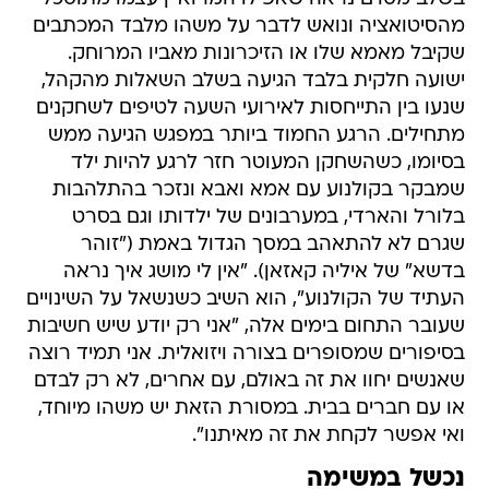
מהסיטואציה ונואש לדבר על משהו מלבד המכתבים
שקיבל מאמא שלו או הזיכרונות מאביו המרוחק.
ישועה חלקית בלבד הגיעה בשלב השאלות מהקהל,
שנעו בין התייחסות לאירועי השעה לטיפים לשחקנים
מתחילים. הרגע החמוד ביותר במפגש הגיעה ממש
בסיומו, כשהשחקן המעוטר חזר לרגע להיות ילד
שמבקר בקולנוע עם אמא ואבא ונזכר בהתלהבות
בלורל והארדי, במערבונים של ילדותו וגם בסרט
שגרם לא להתאהב במסך הגדול באמת ("זוהר
בדשא" של איליה קאזאן). "אין לי מושג איך נראה
העתיד של הקולנוע", הוא השיב כשנשאל על השינויים
שעובר התחום בימים אלה, "אני רק יודע שיש חשיבות
בסיפורים שמסופרים בצורה ויזואלית. אני תמיד רוצה
שאנשים יחוו את זה באולם, עם אחרים, לא רק לבדם
או עם חברים בבית. במסורת הזאת יש משהו מיוחד,
ואי אפשר לקחת את זה מאיתנו".
נכשל במשימה