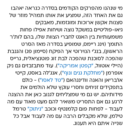
מי שנהנו מהפרקים הקודמים בסדרה כנראה יאהבו
גם את האחד הזה, שמציע את אותו תמהיל מוזר של
סצנות אקשן ארוכות ומוגזמות, מאבקים
גיאו-פוליטיים במשקל נוצה ושיחות אפילו פחות
משמעותיות בין האנט לחברי הצוות שלו, בהם לות'ר
התומך (וינג ריימס, שמופיע בסדרה מאז הסרט
הראשון), בנג'י הנוירוטי אך הפיקח (סיימון פג) והגנבת
שהפכה לסוכנת שהפכה לבת זוג פוטנציאלית, גרייס
(היילי אוטוול,
"קפטן אמריקה"
). עוד מתבזבזים גם ניק
אופרמן (
"מחלקת גנים ונוף"
), אנג'לה באסט, קייטי
או'בריאן והאנה וודינגהאם (
"טד לאסו"
) - כולם
בתפקידים זניחים וחסרי עוקץ שלא הולמים את
מידותיהם. יש גם מי שמצליחים לגנוב כאן את ההצגה
לרגע גם אם התסריט משאיר להם מעט מאוד עם מה
לעבוד - לפחות פום קלמנטיף וכוכב
"ניתוק"
טרמל
טילמן, שלא מקבלים הרבה עם מה לעבוד אבל כל
שנייה איתם היא תענוג.