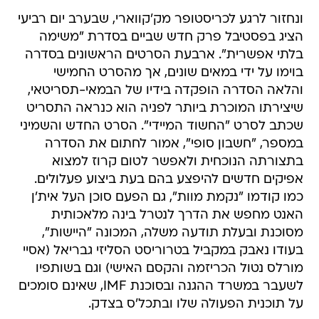
ונחזור לרגע לכריסטופר מק'קווארי, שבערב יום רביעי
הציג בפסטיבל פרק חדש שביים בסדרת "משימה
בלתי אפשרית". ארבעת הסרטים הראשונים בסדרה
בוימו על ידי במאים שונים, אך מהסרט החמישי
והלאה הסדרה הופקדה בידיו של הבמאי-תסריטאי,
שיצירתו המוכרת ביותר לפניה הוא כנראה התסריט
שכתב לסרט "החשוד המיידי". הסרט החדש והשמיני
במספר, "חשבון סופי", אמור לחתום את הסדרה
בתצורתה הנוכחית ולאפשר לטום קרוז למצוא
אפיקים חדשים להיפצע בהם בעת ביצוע פעלולים.
כמו קודמו "נקמת מוות", גם הפעם סוכן העל אית'ן
האנט מחפש את הדרך לנטרל בינה מלאכותית
מסוכנת ובעלת תודעה משלה, המכונה "היישות",
בעודו נאבק במקביל בטרוריסט הסליזי גבריאל (אסיי
מורלס נטול הכריזמה והקסם האישי) וגם בשותפיו
לשעבר במשרד ההגנה ובסוכנת IMF, שאינם סומכים
על תוכנית הפעולה שלו ובתכל'ס בצדק.