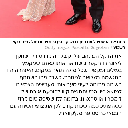
פתח את הפסטיבל עם חיוך גדול. קוונטין טרנטינו ודניאלה פיק בקאן,
/
השבוע
GettyImages, Pascal Le Segretain
את הדקל המוזהב שלו קיבל דה נירו מידי השחקן
ליאונרדו דיקפריו, שתיאר אותו כאדם שמקמץ
במילים ומקפיד שכל מילה תהיה במקום. האזהרה הזו
התגשמה במלואה למחרת, כשדה נירו השתתף
בשיחה פתוחה לעיני מעריצות ומעריצים הצמאים
למוצא פיו. המשתתפים קיוו להופעת אורח של
דיקפריו או טרנטינו, בדומה לזו שסיפק טום קרוז
כשהפתיע כמה שעות קודם לכן את צופי השיחה עם
הבמאי כריסטופר מק'קווארי.