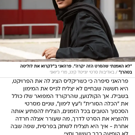
"לא האמנתי שהסרט הזה יקרה". פרהאני ב"לקרוא את לוליטה
/
בטהרן"
באדיבות סרטי יונייטד קינג, מרי ג'יואני
פרהאני סיפרה כי כשריקליס הציג לה את הפרויקט,
היא חששה שבחיים לא יצליח לגייס את המימון
בשבילו. אך הקולנוען, שהרקורד המפואר שלו כולל
את "הכלה הסורית" ו"עץ לימון", שניים מסרטי
הסכסוך הטובים בכל הזמנים, הצליח להפתיע אותה
ולהוציא את הסרט לדרך, מה שעורר אצלה חרדה
אחרת - איך היא תצליח לשחק בפרסית, שפה שבה
לא הופיעה כבר כעשור וחצי.