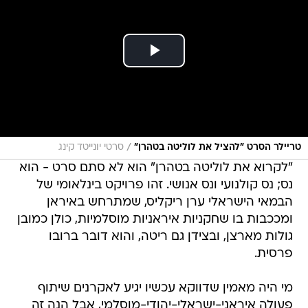
/
טריילר הסרט "להציל את לוליטה בטהרן"
סרטי יונייטד קינג
"לקרוא את לוליטה בטהרן" הוא לא סתם סרט - הוא
נס; נס קולנועי ונס אנושי. זהו פרויקט בינלאומי של
הבמאי הישראלי ערן ריקליס, שמתרחש באיראן
ומככבות בו שחקניות איראניות מוסלמיות, כולן כמובן
גולות מארצן, ובצידן גם ריטה, והוא דובר ברובו
פרסית.
מי היה מאמין שדווקא עכשיו יגיע לאקרנים שיתוף
פעולה איראני-ישראלי-יהודי-מוסלמי, אבל הנה זה