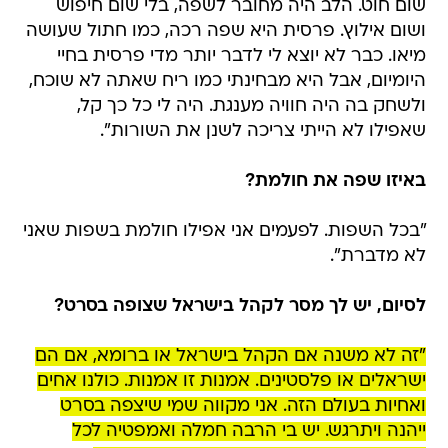
שום חוט. הלב היה מחובר לשפה, בלי שום חיפוש
ושום אילוץ. פרסית היא שפה רכה, כמו חתול שעושה
מיאו. כבר לא יוצא לי לדבר יותר מדי פרסית בחיי
היומיום, אבל היא מבחינתי כמו ריח שאתה לא שוכח,
ולשחק בה היה חוויה מענגת. היה לי כל כך קל,
שאפילו לא הייתי צריכה לשנן את השורות".
באיזו שפה את חולמת?
"בכל השפות. לפעמים אני אפילו חולמת בשפות שאני
לא מדברת".
לסיום, יש לך מסר לקהל בישראל שצופה בסרט?
"זה לא משנה אם הקהל בישראל או ברומא, אם הם
ישראלים או פלסטינים. אמנות זו אמנות. כולנו אחים
ואחיות בעולם הזה. אני מקווה שמי שיצפה בסרט
ייהנה ויתרגש. יש בי הרבה חמלה ואמפטיה לכל