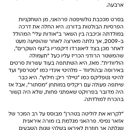
ארבעה.
בסרט מככבת גולשיפטה פרהאני, מן השחקניות
הפרסיות הבולטות בדורנו. היא החלה את דרכה
במולדתה וכיכבה בין השאר ב"אודות עלי" המהולל
ב-2009, אך גלתה מארצה לאחר שהופיעה מעט
לאחר מכן בצד ליאונרדו דיקפריו ב"גוף השקרים",
שהמשטר הרודני הכריז עליו כעל "תעמולה
הוליוודית". מאז, היא השתתפה בעוד עשרות סרטים
באירופה ובהוליווד - מלהיטי אינדי כמו "פטרסון" ועד
להיטי נטפליקס כמו "טיילר ריק: חילוץ". היא כבר
שיתפה פעולה עם ריקליס במותחן "מסתור", אבל אז
היה מדובר בפרויקט שאפתני פחות, שלא היה קשור
בהכרח למולדתה.
"לקרוא את לוליטה בטהרן" מבוסס על רב המכר של
אזאר נפיסי. פרהאני מגלמת בו מורה איראנית
שגלתה אך חוזרת לאיראן בשלהי שנות השבעים