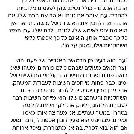
מיזוגנים, וזה נדיר. אני רואה מיזוגניה אצל כל כך
הרבה אנשים - כולל נשים, שהן לפעמים מיזוגניות
להחריד. ערן אוהב את זוגתו ואוהב את הבת שלו. אם
אתה רוצה להבין את האישיות של מישהו, תראה איך
הוא מתייחס לאימא שלו, לזוגתו ולבת שלו. ערן תמיד
כל כך מכבד אותן. הוא גם כל כך אכפתי כלפי
השחקניות שלו, ומגונן עליהן".
"ערן הוא בעיני מן הבמאים האגדיים של פעם. הוא
יוצר תנאים מעולים שבהם כולם פורחים, משהו שאני
רואה פחות ופחות בתעשייה. בקולנוע התעשייתי של
ימינו, כבר פחות מייחסים חשיבות לעבודת המשחק,
אבל ערן מבין שסרט יכול להיות סרט רק בזכות
השחקניות והשחקנים שלו. הוא מייחס חשיבות רבה
לעבודת הליהוק, וליהק את 'לקרוא את לוליטה
בטהרן' במשך שנתיים. אני מעריצה אותו כאמן
וכאדם. מבחינתי הוא מעין דובון אכפת לי, חבר נפש.
אם הוא יבוא לפריז, בה אני מתגוררת, נאכל ארוחת