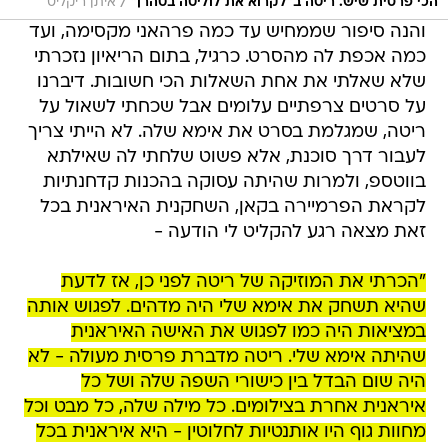
/
הכי פרסית שיש. ריטה ב"לקרוא את לוליטה בטהרן"
איתן ריקליס
והנה סיפור שממחיש עד כמה פרהאני מקסימה, ועד
כמה אכפת לה מהסרט. כרגיל, בתום הריאיון נזכרתי
שלא שאלתי את אחת השאלות הכי חשובות. דיברנו
על סרטים צרפתיים עלומים אבל שכחתי לשאול על
ריטה, שמגלמת בסרט את אימא שלה. לא הייתי צריך
לעבור דרך סוכנת, אלא פשוט שלחתי לה שאילתא
בווטספ, ולמרות שהיתה עסוקה בהכנות קדחנתיות
לקראת הפרמיירה בקאן, השחקנית האיראנית בכל
זאת מצאה רגע להקליט לי הודעה -
"הכרתי את המוזיקה של ריטה לפני כן, אז לדעת
שהיא תשחק את אימא שלי היה מדהים. לפגוש אותה
במציאות היה כמו לפגוש את האישה האיראנית
שהיתה אימא שלי. ריטה מדברת פרסית מעולה - לא
היה שום הבדל בין כישורי השפה שלה ושל כל
איראנית אחרת בצילומים. כל מילה שלה, כל מבט וכל
מחוות גוף היו אותנטיות לחלוטין - היא איראנית בכל