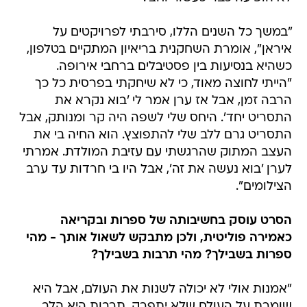
"במשך כל השנים הללו, סירבתי לפרויקטים על
איראן", אומרת השחקנית בריאיון המתקיים בטלפון,
כשהיא בנסיעות בין פסטיבלים ברחבי אירופה.
"הייתי לחוצה מאוד, כי לא שיחקתי בפרסית כל כך
הרבה זמן, אבל אז ערן אמר לי 'בוא נקרא את
התסריט יחד'. היחס שלי לשפה היה קר ומנותק, אבל
התסריט גרם ללב שלי להתפוצץ. הוא החיה בי את
העצב המתוק שהרגשתי עם עזיבת המולדת. אמרתי
לערן 'בוא נעשה את זה', אבל היו בי חרדות עד ערב
הצילומים".
הסרט עוסק בחשיבותה של ספרות ובקריאה
כאמירה פוליטית, ולכן מתבקש לשאול אותך - מהי
ספרות בשבילך? מהי תרבות בשבילך?
"אמנות אולי לא יכולה לשנות את העולם, אבל היא
שומרת על העולם שלא יתפרק. תרבות היא הלב