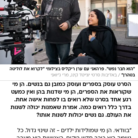
"הוא חבר נפש". פרהאני עם ערן ריקליס בצילומי "לקרוא את לוליטה
/
בטהרן"
באדיבות סרטי יונייטד קינג, מרי ג'יואני
הסרט עוסק בספרים ועוסק כמובן גם בנשים. הן מי
שקוראות את הספרים, הן מי שדנות בהן ואין כמעט
רגע אחד בסרט שלא רואים בו לפחות אישה אחת.
בדרך כלל רואים כמה. אמרת שאמנות יכולה לשנות
את העולם. גם נשים יכולות לשנות אותו?
"בוודאי. הן מי שמולידות ילדים - זה שינוי גדול. כל