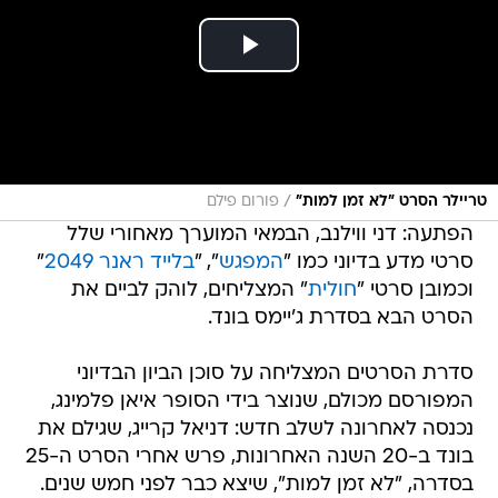
/
טריילר הסרט "לא זמן למות"
פורום פילם
הפתעה: דני ווילנב, הבמאי המוערך מאחורי שלל
סרטי מדע בדיוני כמו "
המפגש
", "
בלייד ראנר 2049
"
וכמובן סרטי "
חולית
" המצליחים, לוהק לביים את
הסרט הבא בסדרת ג'יימס בונד.
סדרת הסרטים המצליחה על סוכן הביון הבדיוני
המפורסם מכולם, שנוצר בידי הסופר איאן פלמינג,
נכנסה לאחרונה לשלב חדש: דניאל קרייג, שגילם את
בונד ב-20 השנה האחרונות, פרש אחרי הסרט ה-25
בסדרה, "לא זמן למות", שיצא כבר לפני חמש שנים.