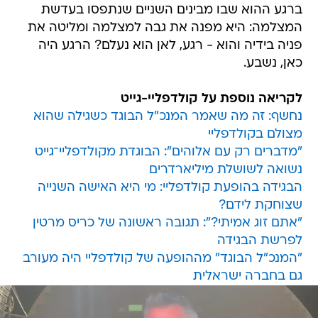
ברגע ההוא שבו מבינים השניים שנתפסו בעדשת
המצלמה: היא מפנה את גבה למצלמה ומליטה את
פניה בידיה והוא - רגע, לאן הוא נעלם? הרגע היה
כאן, נשבע.
לקריאה נוספת על קולדפליי-גייט
נחשף: זה מה שאמר המנכ"ל הבוגד כשגילה שהוא
מצולם בקולדפליי
"מדברים רק עם אלוהים": הבוגדת מקולדפליי־גייט
נשואה לשושלת מיליארדרים
הבגידה בהופעת קולדפליי: מי היא האישה השנייה
שצוחקת לידם?
"אתם זוג אמיתי?": תגובה ראשונה של כריס מרטין
לפרשת הבגידה
"המנכ"ל הבוגד" מההופעה של קולדפליי היה מעורב
גם בחברה ישראלית