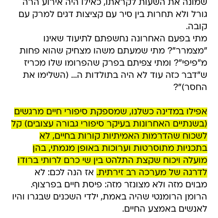
שמונה את השעות לקראתו, כאילו היה אירוע הרה
גורל ולא תחרות בין סיר עם קציצות דגים למרק עם
קובה.
מתי בפעם האחרונה נחשפתם לתיעוד שאינו
"מצמרר"? מתי שמעתם משהו מצחיק שהוא פחות
מ"פיפי"? ומתי צפיתם בפרק שהפרומו שלו מכריז
ש"דבר כזה עוד לא היה בתולדות ה... (השלימו את
החסר)"?
אפילו במדינה כשלנו, שמספקת סיפורי חיים מרגשים
(בשנתיים האחרונות בעיקר סיפורי גבורה עצובים) קל
לשכוח שהדרמות האמיתיות קורות בחיים, לא
בתכניות מתוסרטות וערוכות באופן מגמתי, בהן
מועלה ויכוח שקצת התלהט בין שי כרם לרותי ברודו
לדרגה של מערכה רב זירתית.
אז הנה לכם: לא
מבוים מזה ולא מצונזר מזה: פיסת חיים בפרצוף.
הרומן הרומנטי שהיה באמת, ילדי השכנים שבגרו והיו
לאנשים באמצע החיים.