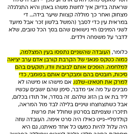
חסר טאקט מהמילואים או גרוע מכך - חברה שלה
שראתה בדיוק איך לחשת משהו באוזן והיא התגלגלה
מצחוק ואחר כך מוללה קצוות שיער בידה... די
במראית עין כדי לסבך (המשל בלשון זכר אבל מיועד
לשני המינים) חיי נישואים שהם בסך הכל טובים, שלא
לדבר על משפחה וילדים.
כלומר,
העובדה שהשניים נתפסו בעין המצלמה,
כמוה כטקס פגאני של הקרבת קורבן אדם ערב יציאה
למלחמה. הופכים אותם לבובות וודו, תוקעים בהם
סיכות, חובטים בהם ומבקרים אותם בפומבי, כדי
למרק את חטאינו-שלנו.
אם מישהו או מישהו לא
מבינים על מה אני מדבר, סימן שהם יושבים עכשיו
ליד בת או בן הזוג שלהם. זה בסדר, אל תודו בכלום,
אבל כשתצחצחו שיניים בלילה לבד מול המראה,
תיזכרו שצפיתם בסרטון שחולל את פרשת
קולדפליי-גייט כאילו היה סרט אימה. העובדה שזה
היה עלול להיות כמעט כל אחד מאיתנו, גם היא