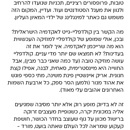
טובות, פרופסורים רציניים, תכניות שנועדו להרחיב
ולגוון את מעגל הסטודנטים ועוד. ועדיין, המקום הזה
משמש גם כאתר למינגלינג של ילדי המאיון העליון.
מה הקשר בין קולדפליי-גייט לאקדמיה הישראלית?
ובכן, אולי שמופע של קולדפליי למוזיקה העכשווית
הוא מה שרייכמן לאקדמיה. איך לומר את זה
בעדינות? לא תמצאו שם יותר מדי עניים. קולדפליי
עושה מוזיקה טובה (עד כמה שאני כבר מבין), אבל
החווייה היא מיינסטרימית, סאחית, לבנה, אפילו קצת
חנונית. אריק איינשטיין פינת משינה, מתי כספי פוגש
את אהוד מנור (ולמען הסר ספק, כל ארבעת השמות
האחרונים אהובים עלי מאוד).
זה לא בדיוק מופע רוק אלא יותר מסיבה שמגיעים
אליה במכונית יקרה, כשגופיית מעצבים זרוקה
ברישול מכוון על גוף שעוצב בחדר הכושר, חושפת
קעקוע שמראה לכל העולם שאתה בועט, מורד -