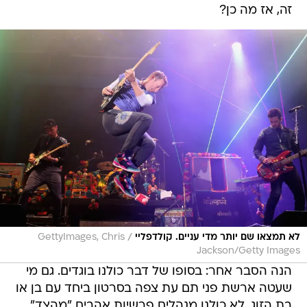
זה, אז מה כן?
/
לא תמצאו שם יותר מדי עניים. קולדפליי
GettyImages, Chris
Jackson/Getty Images
הנה הסבר אחר: בסופו של דבר כולנו בוגדים. גם מי
שעטה ארשת פני תם עת צפה בסרטון ביחד עם בן או
בת הזוג. לא כולנו מנהלים פרשיות אהבים "מהצד",