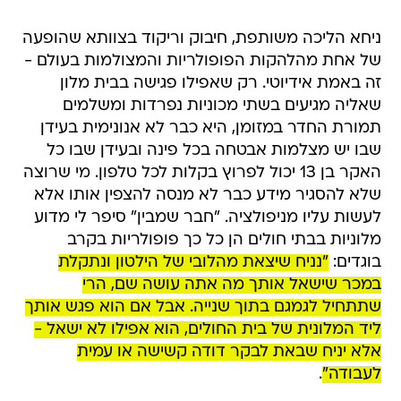
ניחא הליכה משותפת, חיבוק וריקוד בצוותא שהופעה
של אחת מהלהקות הפופולריות והמצולמות בעולם -
זה באמת אידיוטי. רק שאפילו פגישה בבית מלון
שאליה מגיעים בשתי מכוניות נפרדות ומשלמים
תמורת החדר במזומן, היא כבר לא אנונימית בעידן
שבו יש מצלמות אבטחה בכל פינה ובעידן שבו כל
האקר בן 13 יכול לפרוץ בקלות לכל טלפון. מי שרוצה
שלא להסגיר מידע כבר לא מנסה להצפין אותו אלא
לעשות עליו מניפולציה. "חבר שמבין" סיפר לי מדוע
מלוניות בבתי חולים הן כל כך פופולריות בקרב
בוגדים:
"נניח שיצאת מהלובי של הילטון ונתקלת
במכר שישאל אותך מה אתה עושה שם, הרי
שתתחיל לגמגם בתוך שנייה. אבל אם הוא פגש אותך
ליד המלונית של בית החולים, הוא אפילו לא ישאל -
אלא יניח שבאת לבקר דודה קשישה או עמית
לעבודה"
.