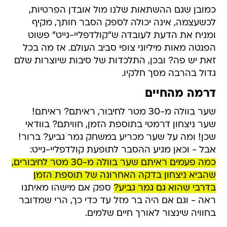
כמובן שגם ההשתאות שלנו מול אובדן הפרטיות,
לכשעצמה, אינה יכולה לספק הסבר חותך, מקיף
ומניח את הדעת לעובדה ש"קולדפליי-גייט" פשוט
הפנטה מאות מיליוני צופי סביב העולם. אז מה בכל
זאת יש פה? ובכן, התלכדות של סיבות שיוצרות שלם
גדול בהרבה מסך חלקיו.
דרמה מהחיים
שער בוולה מ-30 מטר לחיבור, ראיתם? ראיתם!
שער ניצחון דרמטי בתוספת הזמן, חוויתם? בוודאי
שכן! ומה על שער מכריע במשחק גמר גביע? ברור!
אבל - וכאן מגיע ההסבר לתופעת קולדפליי-גייט:
כמה פעמים ראיתם שער בוולה מ-30 מטר לחיבורים,
שהביא ניצחון בדקה האחרונה של תוספת הזמן
בדרבי שהוא גם גמר גביע?
ספק אם מישהו מאיתנו
ראה - וגם אם היה בר מזל עד כדי כך, הרי שמדובר
בחוויה שינצור לאורך חיים שלמים.