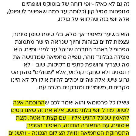
זה גם לא כאילו-יופי דוחה של בוטוקס ושפתיים
מנופחות מסיליקון (כלומר, עד כמה שאפשר לשפוט),
אלא יופי כזה שהלוואי על כולנו.
הוא בשיער מאפיר אך מלא, בלי טיפת שומן מיותר,
עצמות לחיים גבוהות וחיוך שנראה היישר מתמונת
הפרופיל באתר החברה שניהל עד לפני יומיים. היא
מצידה בבלונד זוהר, גופייה מחמיאה שמדגישה את
מה שצריך וחושפת כתפיים דקיקות. שוב - לא
דוגמנים ולא שחקני קולנוע, אלא "מנוולים" מהזן הכי
גרוע שיש: אלה שהיינו יכולים להיות אילו רק לא היינו
מקריחים, משמינים ומזדקנים בטרם עת.
שאלו כל פרסומאי והוא יאמר לכם ש
החוכמה אינה
לשווק מודל יופי בלתי מושג, אלא את זה שאנו נוטים
להאמין שנוכל להגיע אליו - עם קצת דיאטה, קצת
אימונים, עם התאורה הנכונה, האיפור הסביר,
התסרוקת המחמיאה וזווית הצילום הנכונה - והשניים