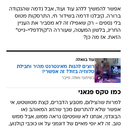
אפשר להמשיך ללהג עוד ועוד, אבל נדמה שהנקודה
ברורה. קיבלנו דרמה בשידור חי, התרסקות מטוס
בלי נספים - רק שאפילו זה לא מסביר את העניין
החריג, בלשון המעטה, שעוררה ה"קולדפליי-גייט"
הזאת. אז מה כן?
עוד בוואלה
רוצים להנות מאינטרנט מהיר וחבילת
טלווזיה בזול? זה אפשרי!
בשיתוף וואלה פייבר
כמו טקס פגאני
למרות שהצילום, מטבע הדברים, קצת מטושטש, אי
אפשר שלא להתרשם מכך שהזוג המאוהב (או
הבוגדני, אנחנו לא שופטים) נראה ממש, אבל ממש
טוב. זה לא יופי מאיים של דוגמני על או כוכבי קולנוע,