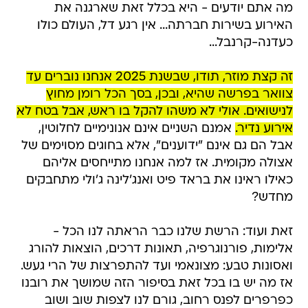
מה אתם יודעים - היא בכלל זאת שארגנה את
האירוע בשירות חברתה... אין רגע דל, העולם כולו
כעדנה-קרנבל...
זה קצת מוזר, תודו, שבשנת 2025 אנחנו נוברים עד
צוואר בפרשה שהיא, ובכן, בסך הכל רומן מחוץ
לנישואים. אולי לא משהו להקל בו ראש, אבל בטח לא
אירוע נדיר.
אמנם השניים אינם אנונימיים לחלוטין,
אבל הם גם אינם "ידוענים", אלא בחוגים מסוימים של
אצולה מקומית. אז למה אנחנו מתייחסים אליהם
כאילו ראינו את בראד פיט ואנג'לינה ג'ולי מתחבקים
מחדש?
זאת ועוד: הרשת שלנו כבר הראתה לנו הכל -
אלימות, פורנוגרפיה, תאונות דרכים, הוצאות להורג
ואסונות טבע: מצונאמי ועד להתפרצות של הרי געש.
אז מה יש בו בכל זאת בסיפור הזה שמושך את רובנו
כפרפרים לפנס רחוב, גורם לנו לצפות שוב ושוב