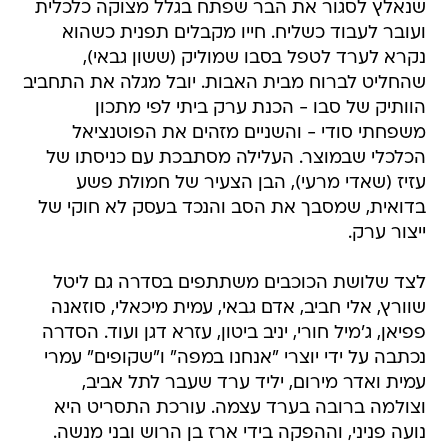
שנאלץ לסגור את הבר שפתח בגלל מצוקה כלכלית
ועובר לעבוד כשליח. חייו מקבלים תפנית כשהוא
נקרא לערד לטפל בסבו שמוליק (ששון גבאי),
שהחליט לברוח מבית האבות. יובל מגלה את התחביב
הוותיק של סבו - הכנת ערק ביתי לפי מתכון
משפחתי סודי - והשניים מזהים את הפוטנציאל
הכלכלי שבמוצר. העלילה מסתבכת עם כניסתו של
עזיז (שאדי מרעי), הבן הצעיר של חמולת פשע
בדואית, שמסבך את הסב והנכד בעסק לא חוקי של
ייצור ערק.
לצד שלושת הכוכבים משתתפים בסדרה גם ליטל
שוורץ, אלי חביב, אדם גבאי, עמית מיכאלי, סוזאנה
פפיאן, ג'מיל חורי, יניב ביטון, עזרא דגן ועוד. הסדרה
נכתבה על ידי יוצרי "אנחנו במפה" ו"שקופים" עמרי
עמית ואדר מירום, יליד ערד שעבר לתל אביב,
וצולמה ברובה בערד עצמה. עורכת התסריט היא
נועה פניני, וההפקה בידי ארז בן הרוש ובני מנשה.