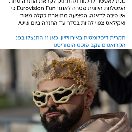
מנת לאפשר לו לנוח ולהתחזק לקראת החזרה מחר.
המשלחת היוונית מסרה לאתר Eurovision Fun כי
אין סיבה לדאגה, הפציעה מתוארת כקלה מאוד
ואקילאס צפוי להיות בסדר עד החזרה ביום שישי.
תקרית דיפלומטית באירוויזיון: כאן 11 התנצלו בפני
הקרואטים עקב פוסט הומוריסטי