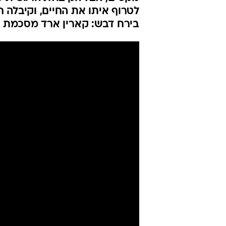
זה. אביתר לא
בחתונמי
קארין ארד
עודכן לאחרונה: 3.6.2026 / 5:49
שלושה מומחים פספסו את מה ש
מקסים, אבל הקיבולת הרגשית ש
לטרוף איתו את החיים, וקיבלה ח
בירח דבש: קארין ארד מסכמת ע