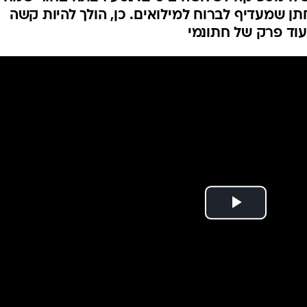
 במצב של שידוך
כל דייטרית ממוצעת מבינה כבר בווטסאפ: אביתר
לו מספיקה לשלושה ביסים. נטע רצתה בחור שמח
תן שמעדיף לברוח למילואים. כן, הולך להיות קשה
וד פרק של חתונמי