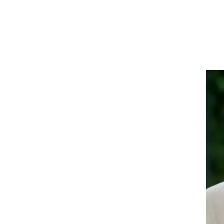
ימה.
ירח
,