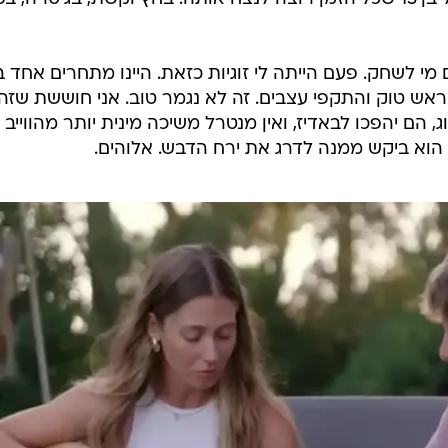
היא כמו אחותו? ואיך הכנסתם אותם יחד ונתתם לשניהם
פסיפס טלוויזיוני. גם למדנו שעמינדב זה ירושלים, גם ניצלנ
ו לפרק הבא.
 הקודח של מומחי חתונמי, הזוג היווני ויקי ועומר כבר יש
ע הזה שאנשים מצחצחים שיניים זה לצד זו כאילו זה איזו
 יורקים סימולטנית סירחון לתוך כיור. חידלו.) הם מסתדרי
, אבל מה - יש להם בעיה קטנה של תחרותיות. היא עשתה
נינג'ה, והיא ספורטאית, והוא ילד דביל בן 15 שכל הזמן רוצה לנצח אותה. בחץ וקשת, בגיטרה, 
 מי לשחק. פעם הייתה לי זוגיות כזאת. היינו מתחרים אחד ב
ראש טוק והתקפי עצבים. זה לא נגמר טוב. אני חוששת שזה
, הם יהפכו לבאדיז, ואין מנטרל משיכה מינית יותר מהווייב 
 הוא ביקש ממנה לדרג את ירח הדבש. אלוהים.