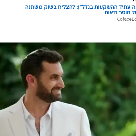
ם נתקע. אין להם על מה לדבר, או שמשהו פשוט חסום בזר
 רגע" כמו שהוא טוען, אבל נראה לי שאביתר הגדיש את סאת
ה. יש לי הרגשה שהיא תצטרך להתמודד עם קצת חום-קור ב
נה, הוא עונה לה "חצי כוח", בצילומים הוא מהסס לגעת בה
. בטח זייף צו 8 ושלח לעצמו, ליתר ביטחון.
ה
ה עתיד ההשקעות בנדל"ן: להצליח בשוק משתנה
ל חוסר ודאות