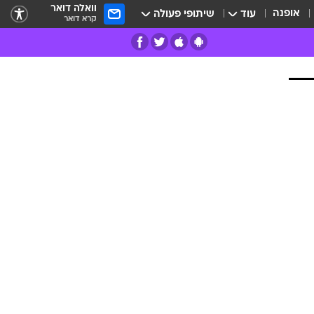
וואלה דואר
אופנה
עוד
שיתופי פעולה
קרא דואר
רים
פרות