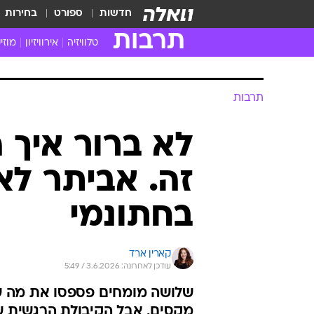
חדשות
ספורט
בחירות
תרבות
טלוויזיה
אירוויזיון
מוזי
חדשות הטלוויזיה
חדשו
ביקורת טלוויזיה
מוזי
צפייה ישירה
מוזי
טלוויזיה ישראלית
קשוב
טלוויזיה מחו"ל
קורד
סדרות מומלצות
קליפי
האח הגדול
הופע
תרבות
לא ברור איך 