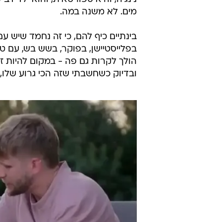
אביתר החבר הכי טוב שלה מילדות ש
מעטפות והלחצתם אותם, איזה יופי של 
מגילוי עריות, וגם תפרתם את הפרומ
בעוד השידוך הגרוע הבא מתרקם במוחם
יחד, מצחצחים יחד (לא מבינה את הקט
פעילות סקסית ומקסימה. זה שני אנשים
הם מתנשקים, הם עפים אחד על השני
מים. לא משנה במה.
בינתיים כיף להם, כי זה נחמד שיש עם
בפלייסטיישן, בפוקר, בשש בש, עם ט
הולך לקרות גם פה - במקום להיות זוג
ובדיוק כשחשבתי שזה הכי גרוע שלו,