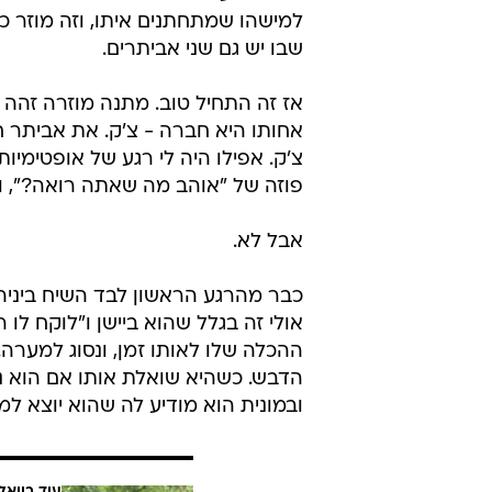
/
יאללה פלייסטיישן. ויקי ועומר
צילום מסך, קש
בינתיים בירושלים, שני שליחים מגיעי
נטע וגם אביתר קנו אחד לשני ערכת 
רכשתם ערכת שתילה? האם חיפשתם ב
למישהו שמתחתנים איתו, וזה מוזר כ
שבו יש גם שני אביתרים.
אז זה התחיל טוב. מתנה מוזרה זהה -
אחותו היא חברה - צ'ק. את אביתר ח
צ'ק. אפילו היה לי רגע של אופטימיו
פוזה של "אוהב מה שאתה רואה?", והו
אבל לא.