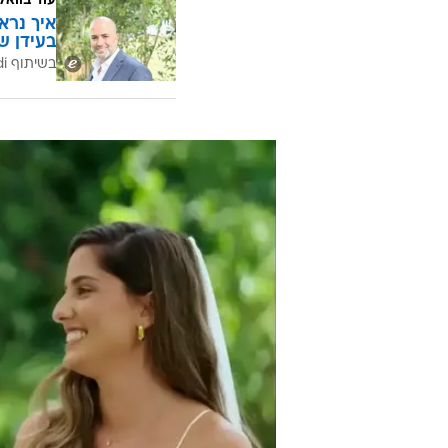
כבר מהרגע הראשון לבד השיח ביניה
אולי זה בגלל שהוא ביישן ו"לוקח לו
ההכלה שלו לאותו זמן, ונסוג למער
הדבש. כשהיא שואלת אותו אם הוא נה
ובמונית הוא מודיע לה שהוא יוצא למילואים שבוע הבא
עוד בוואל
איך נרא
בעידן ש
בשיתוף CofaceBdi