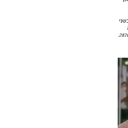
ו
נים
ם,
בסקי
שני
הזה.