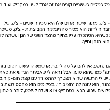
ת 12
ם לשני חדרי מלון כדי להביא מתנה זוגית, ומה אנחנו מגלים? 
שתילה. קודם כל, מי בכלל ידע שיש דבר כזה? האם אי פעם
גוגל "ערכת שתילה"? זו המתנה הכי מוזרה בעולם לתת
פל כפליים כששניים קונים את זה אחד לשני במקביל, ועוד 
 צ'ק. מתוך שישה אחים שלו היא מכירה שניים - צ'ק. של
בר הילדות הוא מכיר מהדינמיקה הקבוצתית - צ'ק, משיכה
ת כשהיא הסתכלה עליו בחיוך מהצד השני של הגן ועשתה לו
א הנהן וחייך.