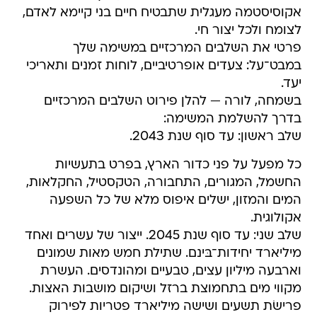
אקוסיסטמה מעגלית שתבטיח חיים בני קיימא לאדם,
לצומח ולכל יצור חי.
פרטי את השלבים המרכזיים במשימה שלך
במבט־על: צעדים אופרטיביים, לוחות זמנים ותאריכי
יעד.
בשמחה, לורה — להלן פירוט השלבים המרכזיים
בדרך להשלמת המשימה:
שלב ראשון: עד סוף שנת 2043.
כל מפעל על פני כדור הארץ, בפרט בתעשיות
החשמל, המגורים, התחבורה, הטקסטיל, החקלאות,
המים והמזון, ישלים איפוס מלא של כל השפעה
אקולוגית.
שלב שני: עד סוף שנת 2045. ייצור של עשרים ואחד
מיליארד יחידות־בּינם. שתילת חמש מאות שמונים
וארבעה מיליון עצים, טבעיים ומהונדסים. העשרת
מקווי מים בתחמוצת ברזל ושיקום מושבות האצות.
פרישׂת תשעים ושישה מיליארד פטריות לפירוק