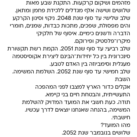
מזהמים ושיקום קרקעות. התקנת שבע מאות
שלושים ושישה אלף מגדלים ללכידת פחמן ומתאן.
שלב שלישי: עד סוף שנת 2048. ניקוי וסינון הקרקע
והים מפסולת, שפכים, מתכות כבדות, שמנים, חומרי
הדברה ודשנים כימיים. איסוף של חלקיקי
מיקרו־פלסטיק ופירוקם.
שלב רביעי: עד סוף שנת 2051. הקמת רשת תקשורת
סינכרונית בין כל יחידות־הבּינם ליצירת אקוסיסטמה
מעגלית וסימביוזה בין האדם לטבע.
שלב חמישי: עד סוף שנת 2052. השלמת המשימה.
השבת
אקלים כדור הארץ למצבו לפני המהפכה
התעשייתית, והבטחת חיים בני קיימא.
תודה. כעת חשבי את המועד המדויק להשלמת
המשימה, בהנחה שאנחנו יוצאים לדרך עכשיו.
חישבתי.
מהו המועד?
שלושים בנובמבר שנת 2052.