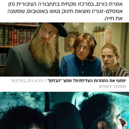
אפרת כורם, במרכזו פקחית בתחבורה הציבורית (חן
אמסלם-זגורי) מוצאת תינוק נטוש באוטובוס, שמשנה
את חייה.
/
יסחוף את התחרות העלילתית? מתוך "הבדחן"
גיורא ביח, באדיבות
פסטיבל ירושלים