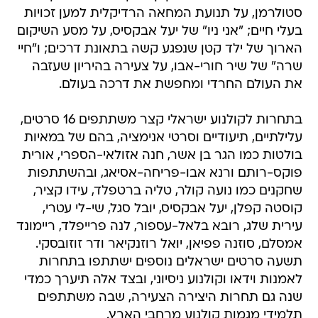
סטולרמן, על תנועת המחאה הרדיקלית למען זכויות
בעלי חיים; "אני ניו" של יעל אבקסיס, על מסע השיקום
הארוך של ילד קטן שנפגע קשה בתאונת דרכים; ו"חיי
שרה" של שיר חורי-אבו, על צעירה בהיריון שעזבה
את העולם החרדי ומחפשת את דרכה בעולם.
בתחרות לקולנוע ישראלי קצר משתתפים 16 סרטים,
עלילתיים, תיעודיים וסרטי אנימציה, בהם של במאיות
בולטות כמו הגר בן אשר, חנה אזולאי-הספרי, אורית
פוקס-רותם ורנא אבו-פריחה-אסיאג, ובהשתתפות
שחקנים כמו נועה קולר, טליה ברטפלד, עידו קציר,
קוסטה קפלן, יעל אבקסיס, יובל סגל, שי-לי עטרי,
עירית שלג, רובא בלאל-עספור, לנה פרייפלד, ריימונד
אמסלם, סוזנה פפיאן, יואל רוזנקיאר ודר זוזובסקי.
תשעה סרטים ישראלים נוספים ישתתפו בתחרות
לאמנות וידאו וקולנוע ניסיוני, ובצד אלה תיערך כמדי
שנה גם תחרות היצירה הצעירה, שבה משתתפים
תלמידי מגמות קולנוע מרחבי הארץ.