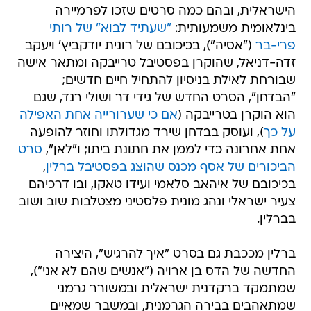
הישראלית, ובהם כמה סרטים שזכו לפרמיירה
בינלאומית משמעותית:
"שעתיד לבוא" של רותי
פרי-בר
("אסיה"), בכיכובם של רונית יודקביץ' ויעקב
זדה-דניאל, שהוקרן בפסטיבל טרייבקה ומתאר אישה
שבורחת לאילת בניסיון להתחיל חיים חדשים;
"הבדחן", הסרט החדש של גידי דר ושולי רנד, שגם
הוא הוקרן בטרייבקה (
אם כי שערורייה אחת האפילה
על כך
), ועוסק בבדחן שירד מגדולתו וחוזר להופעה
אחת אחרונה כדי לממן את חתונת ביתו; ו"לאן",
סרט
הביכורים של אסף מכנס שהוצג בפסטיבל ברלין
,
בכיכובם של איהאב סלאמי ועידו טאקו, ובו דרכיהם
צעיר ישראלי ונהג מונית פלסטיני מצטלבות שוב ושוב
בברלין.
ברלין מככבת גם בסרט "איך להרגיש", היצירה
החדשה של הדס בן ארויה ("אנשים שהם לא אני"),
שמתמקד ברקדנית ישראלית ובמשורר גרמני
שמתאהבים בבירה הגרמנית, ובמשבר שמאיים