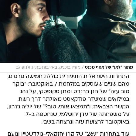
/
מתוך "לאן" של אסף מכנס
מעיין בוכניק, באדיבות בתי קולנוע לב
התחרות הישראלית התיעודית כוללת חמישה סרטים,
מהם שניים שעוסקים במלחמת 7 באוקטובר: "בוקר
טוב עזה" של חנן ברנדס ומתן סקופסקי, על נהג
במילואים שמשדר פודקאסט מאולתר דרך רשת
הקשר הצבאית; ו"תמצאו אותי, טוב?" של יוליה גדרון,
על משפחתה של עדן ירושלמי, שנחטפה ב-7
באוקטובר לרצועת עזה ונרצחה בשבי.
עוד בתחרות "269" של קרן יחזקאלי-גולדשטיין ונועם