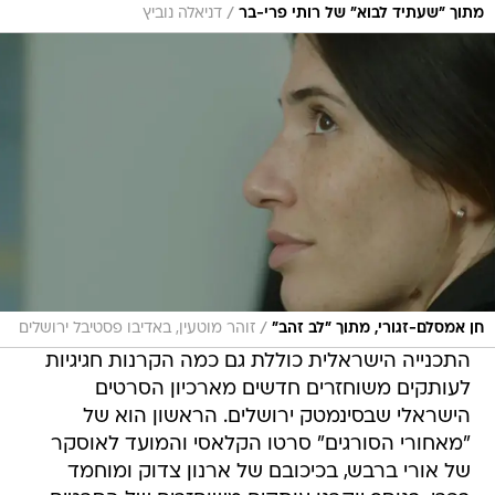
/
מתוך "שעתיד לבוא" של רותי פרי-בר
דניאלה נוביץ
/
חן אמסלם-זגורי, מתוך "לב זהב"
זוהר מוטעין, באדיבו פסטיבל ירושלים
התכנייה הישראלית כוללת גם כמה הקרנות חגיגיות
לעותקים משוחזרים חדשים מארכיון הסרטים
הישראלי שבסינמטק ירושלים. הראשון הוא של
"מאחורי הסורגים" סרטו הקלאסי והמועד לאוסקר
של אורי ברבש, בכיכובם של ארנון צדוק ומוחמד