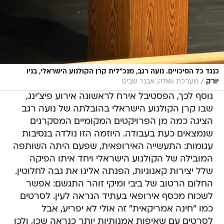
כנגד כל הסיכויים. נועה רגב, מנכ"לית קרן הקולנוע הישראלי, בניו
/
יורק
מערכת וואלה, אבנר שביט
נוסף לכך, הפסטיבל אירח לראשונה אירוע פיצ'ינג,
שבו קרן הקולנוע הישראלי בהובלתה של נועה רגב
הציגה כמה מן הפרויקטים המקומיים המסקרנים
שנמצאים כעת בעבודה. היוזמה הזו נולדה בנסיבות
עגומות: התעשייה האירופאית, שפעם היתה השותפה
המובילה של הקולנוע הישראלי ויחד איתו הפיקה
שלל יצירות קאנוניות, הפנתה אלינו את גבה לחלוטין.
החלום הרטוב של ביבי ומיקי זוהר התגשם: אפשר
לשכוח מכסף אירופאי בעתיד הנראה לעין. לסרטים
כמו "חינה אמריקאית" זה אולי לא יפריע, אבל
לסרטים עם שאיפות אמנותיות יותר כנראה שכן, ולכן