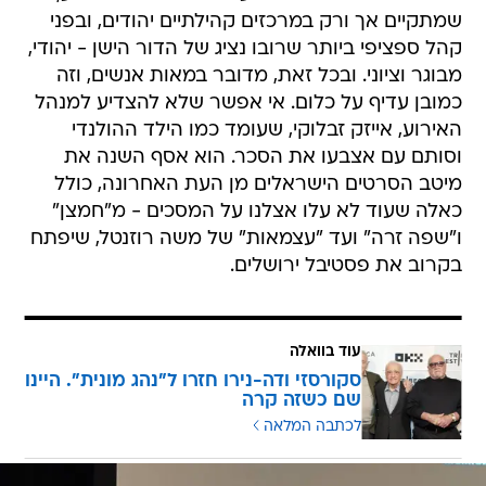
שמתקיים אך ורק במרכזים קהילתיים יהודים, ובפני
קהל ספציפי ביותר שרובו נציג של הדור הישן - יהודי,
מבוגר וציוני. ובכל זאת, מדובר במאות אנשים, וזה
כמובן עדיף על כלום. אי אפשר שלא להצדיע למנהל
האירוע, אייזק זבלוקי, שעומד כמו הילד ההולנדי
וסותם עם אצבעו את הסכר. הוא אסף השנה את
מיטב הסרטים הישראלים מן העת האחרונה, כולל
כאלה שעוד לא עלו אצלנו על המסכים - מ"חמצן"
ו"שפה זרה" ועד "עצמאות" של משה רוזנטל, שיפתח
בקרוב את פסטיבל ירושלים.
עוד בוואלה
סקורסזי ודה-נירו חזרו ל"נהג מונית". היינו
שם כשזה קרה
לכתבה המלאה