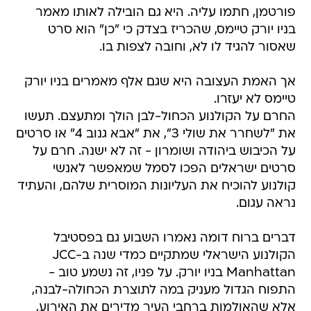
פורטמן, חתמו עליה. היא גם הובילה לאותו מאמר
בניו יורק טיימס, שהכריז בצדק כי "כן" הוא סרט
שאסור להגיד לו לא, וחובה לצפות בו.
אך האמת העצובה היא שגם אלף מאמרים בניו יורק
טיימס לא יעזרו.
החרם על הקולנוע הכחול-לבן הולך ומתעצם. תעשו
את "לשחרר את שולי 3", את "אבא גנוב 4" או סרטים
על הכיבוש ביהודה ושומרון - זה לא ישנה. חרם על
סרטים ישראלים הפכו לסמל שמאפשר לאנשי
קולנוע להוכיח את העליונות המוסרית שלהם, והעתיד
נראה עגום.
דברים ברוח דומה נאמרו השבוע גם בפסטיבל
הקולנוע הישראלי שמתקיים כמדי שנה ב-JCC
Manhattan בניו יורק. על פניו, זה נשמע טוב -
התפוח הגדול מעניק במה לתוצרת הכחולה-לבנה,
אלא שהאולמות ברחבי העיר מדירים את האירוע,