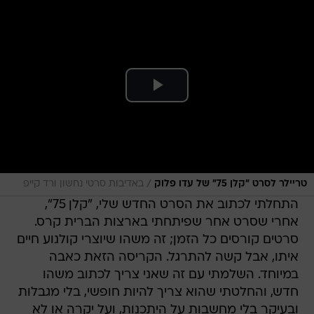
/
טריילר לסרט "קלן 75" של עדו פלוק
באדיבות סרטי נחשון ורד קייפ
התחלתי לכתוב את הסרט החדש שלי, "קלן 75",
אחרי שסרט אחר שפיתחתי בארצות הברית קרס.
סרטים קורסים כל הזמן; זה משהו שיוצרי קולנוע חיים
איתו, אבל קשה להתרגל. הקריסה הזאת כאבה
במיוחד. השלמתי עם זה שאני צריך לכתוב משהו
חדש, והחלטתי שהוא צריך להיות חופשי, בלי מגבלות
ובעיקר בלי מחשבות על היתכנות, ועל יקרה או לא