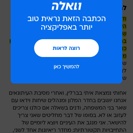
להיות נוכח
ודווקא ברגע הזה, לפני שאני נכנס למסיבת
העיתונאים, אני מקבל טלפון שאבי - שגם לפני
שהגעתי לברלין מצבו לא היה טוב - נמצא
בהידרדרות. עד אותו רגע הוא היה אדם בן 88 שגופו
כושל אבל מנטלית הוא לגמרי שם. ופתאום המצב
מחמיר
. אנחנו עושים שיחת וידאו ואני מספר לו
שמסיבת העיתונאים מועברת בשידור חי, כך שיוכל
לצפות בה. תראה, אבא. אבל הוא כבר לא לגמרי
שם. הוא עומד למות.
אחותי נמצאת איתי בברלין, ואחרי מסיבת העיתונאים
אנחנו יושבים בחדר המלון ומנהלים שיחות וידאו עם
שאר בני המשפחה, ודנים בשאלה אם כולנו צריכים
לעזוב או לא. בסופו של דבר מחליטים שאני צריך
להישאר. אני מנגב את העיניים ויוצא ליומיים של
התחייבויות תקשורתיות: מחדר ריאיונות אחד לשני,