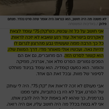
לא משנה מה היה חושב, הוא כנראה היה אומר שזה סרט נהדר. מנחם
/
פלוק
באדיבות המשפחה
אני חושב על כל זה עכשיו, כש"קלן 75" עומד לצאת
לאקרנים בישראל. עוד רגע שאבא לא יזכה לראות.
כל כך הרבה ממה שעשיתי נבע מהרצון לגרום לו
להיות גאה. ועכשיו אולי מאוחר מדי. דרך המוות שלו,
הוא קשור לסרט הזה
. הם מחוברים, גם אם הם
הפכים גמורים: הסרט מלא אור, אנרגיה, מוזיקה
והומור. הוא כמעט קומדיה. הוא עומד בניגוד מוחלט
לסיפור של מוות. ובכל זאת הם אחד.
אבי מעולם לא זכה לראות את "קלן 75". היה לי עותק
של הסרט, אבל לא היו בו כתוביות, וחצי ממנו
בגרמנית, כך שהוא לא באמת יכול היה להבין אותו.
אני לא בטוח בכלל מה היה חושב עליו, אם היה רואה.