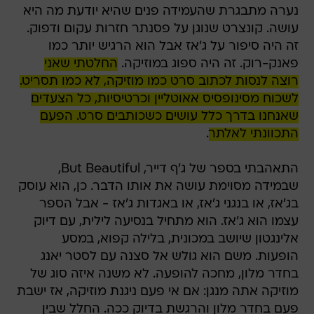
נערה מתבגרת שהעמידה פנים שהיא יודעת מה היא
עושה. קונצרט שנוגן על פסנתר חזרות עקום ודפוק.
זה היה סיפור על ג'אז אבל הוא הרגיש יותר כמו
פאנק-רוק. זה היה ספוג במוזיקה.
החלטתי שאני
רוצה לנסות לכתוב סרט כמו מוזיקה, לא כמו תסריט.
לשכוח מסינופסיס אאוטליין וכרטיסיות, כל הצעדים
שאנחנו בדרך כלל עושים כשכותבים סרט. הפעם
התכוונתי לאלתר
.
התאהבתי בספר של ג'ף דייר, But Beautiful,
שבמידה מסוימת עושה את אותו הדבר. כן, הוא עוסק
בג'אז, או בנגני ג'אז, או באגדות ג'אז - אבל הספר
עצמו הוא ג'אז. הוא מתחיל בנסיעה לילית, עם דיוק
אלינגטון שיושב במכונית, בלילה קפוא, במסע
הופעות. משם הוא גולש אל סצנה עם לסטר יאנג
בחדר מלון, מחכה להופעה. לא משנה איזה סוג של
מוזיקה אתה מנגן: אם אי פעם ניגנת מוזיקה, אז ישבת
פעם בחדר מלון והרגשת בדיוק ככה. החלל שבין