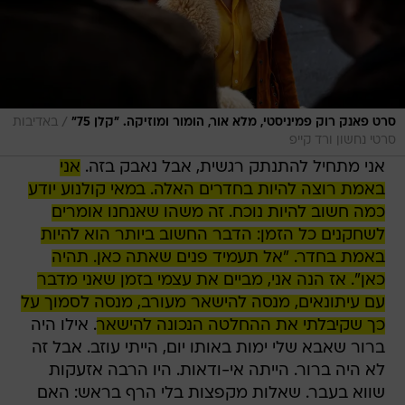
/
סרט פאנק רוק פמיניסטי, מלא אור, הומור ומוזיקה. "קלן 75"
באדיבות
סרטי נחשון ורד קייפ
אני מתחיל להתנתק רגשית, אבל נאבק בזה.
אני
באמת רוצה להיות בחדרים האלה. במאי קולנוע יודע
כמה חשוב להיות נוכח. זה משהו שאנחנו אומרים
לשחקנים כל הזמן: הדבר החשוב ביותר הוא להיות
באמת בחדר. "אל תעמיד פנים שאתה כאן. תהיה
כאן". אז הנה אני, מביים את עצמי בזמן שאני מדבר
עם עיתונאים, מנסה להישאר מעורב, מנסה לסמוך על
כך שקיבלתי את ההחלטה הנכונה להישאר
. אילו היה
ברור שאבא שלי ימות באותו יום, הייתי עוזב. אבל זה
לא היה ברור. הייתה אי-ודאות. היו הרבה אזעקות
שווא בעבר. שאלות מקפצות בלי הרף בראש: האם