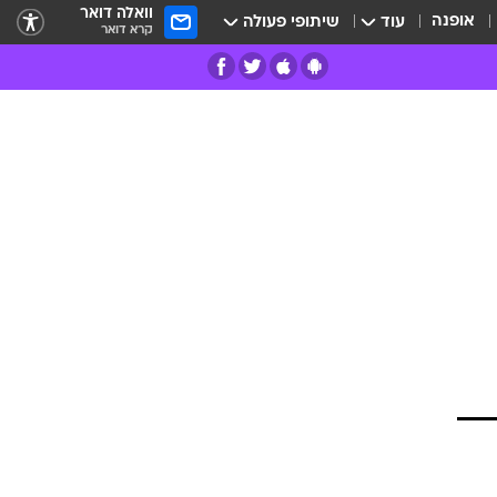
וואלה דואר
אופנה
עוד
שיתופי פעולה
קרא דואר
רים
פרות