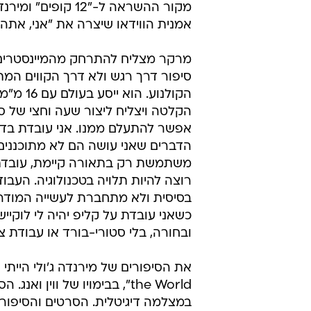
מקור ההשראה ל-"12 קופים" ו
אמנית הווידאו שיצרה את "אני, אתה
מרקר מצליח להתרחק מהמיינסטרים 
סיפור דרך רגש ולא דרך הקווים המת
הקולנוע. הוא 
הקלטה ויצליח ליצור שעה וחצי של ס
אפשר להתעלם ממנו. אני עובדת בדר
הדברים שאני עושה הם לא מתוכננים,
משתמשת רק בתאורה קיימת, עובדת
רוצה להיות תלויה בטכנולוגיה. העבו
בסיסית ולא מתחברת לעשייה המודרנ
כשאני עובדת על קליפ יהיה לי לוקיישן,
ובחורה, בלי סטורי-בורד או עבודת צו
the World", בבימויו של ווי
במצלמה דיגיטלית. הסרטים והסיפורי