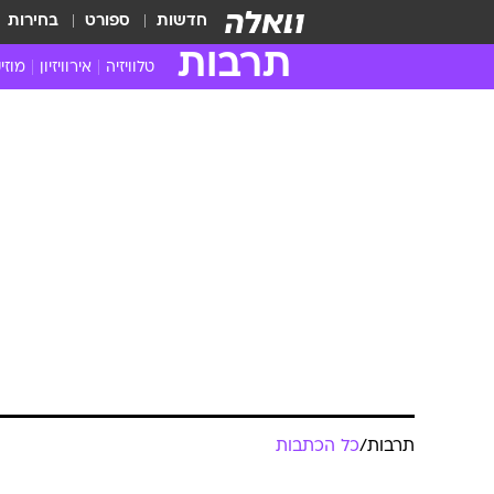
חדשות
ספורט
בחירות
תרבות
טלוויזיה
אירוויזיון
מוזי
חדשות הטלוויזיה
חדשו
ביקורת טלוויזיה
מוזי
צפייה ישירה
מוזי
טלוויזיה ישראלית
קשוב
טלוויזיה מחו"ל
קורד
סדרות מומלצות
קליפי
האח הגדול
הופע
תרבות
/
כל הכתבות