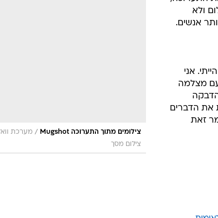
ום ולא
ותר אנשים.
יתי. אני
-16 מ"מ ולא עם מצלמה
 הדבקה
ת את הדברים
מר זאת
/
צילומים מתוך התערוכה Mugshot
מערכת וואל
צילום מסך