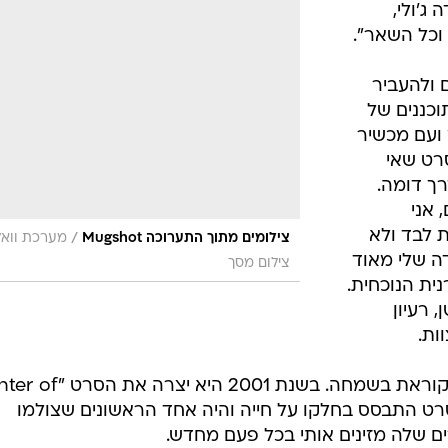
מירנדה ג'ולי,
 וכל השאר".
ולהעביר
וכננים של
ייסע בעולם עם 16 מ"מ ועם מכשיר
רט שאי
ך דומה.
 אני
 לבד ולא
/
צילומים מתוך התערוכה Mugshot
מערכת וואל
דה שלי מאוד
צילום מסך
ית הנוכחית.
 רעיון
ות.
את הסיפורים של מירנדה ג'ולי הייתי קוראת בשמחה. בשנת 2001 הי
ן ואנג. הסרט התבסס בחלקו על חייה והיה אחד הראשונים שצולמו
ם שלה מזינים אותי בכל פעם מחדש.