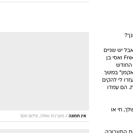
נך?
בל יש שניים
שמגיע להם יותר מכולם - רחל Free-Air ואסי בן
 החודש
"אקמן" במשך
זרו לי להקים
גלריה במשך 12 שעות. הם עמדו
ך, חי או
/
אין תמונה
מערכת וואלה, צילום מסך
ת התערוכה,