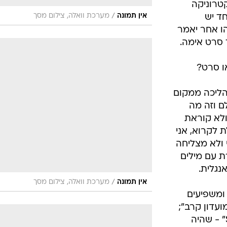
טרוניקה
/
אין תמונה
מערכת וואלה, צילום מסך
ד יש
הו אחר יאמר
 סרט אימה.
או סרט?
מהליכה ממקום
ם וזה מה
ולא קוראת
 לקרוא, אני
ולא מצליחה
ת עם מילים
נגלית.
/
אין תמונה
מערכת וואלה, צילום מסך
 ומשפיעים
מועדון קרב";
כריס מרקר, שביים את "Sans Soleil" - שהיה