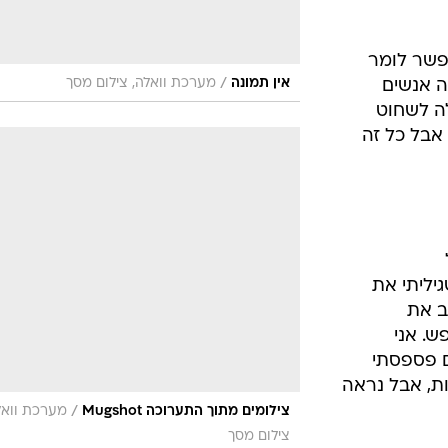
אפשר לומר
/
אין תמונה
מערכת וואלה, צילום מסך
ה אנשים
לה לשחוט
אבל כל זה
ל
תחילה בשנת 98', כשגיליתי את
ב את
ש. אני
ם פספסתי
ות, אבל נראה
/
צילומים מתוך התערוכה Mugshot
מערכת וואל
צילום מסך