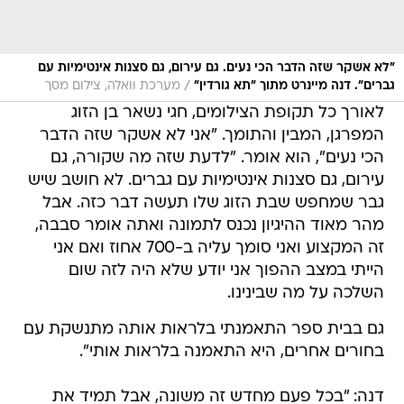
"לא אשקר שזה הדבר הכי נעים. גם עירום, גם סצנות אינטימיות עם
/
גברים". דנה מיינרט מתוך "תא גורדין"
מערכת וואלה, צילום מסך
לאורך כל תקופת הצילומים, חגי נשאר בן הזוג
המפרגן, המבין והתומך. "אני לא אשקר שזה הדבר
הכי נעים", הוא אומר. "לדעת שזה מה שקורה, גם
עירום, גם סצנות אינטימיות עם גברים. לא חושב שיש
גבר שמחפש שבת הזוג שלו תעשה דבר כזה. אבל
מהר מאוד ההיגיון נכנס לתמונה ואתה אומר סבבה,
זה המקצוע ואני סומך עליה ב-700 אחוז ואם אני
הייתי במצב ההפוך אני יודע שלא היה לזה שום
השלכה על מה שבינינו.
גם בבית ספר התאמנתי בלראות אותה מתנשקת עם
בחורים אחרים, היא התאמנה בלראות אותי".
דנה: "בכל פעם מחדש זה משונה, אבל תמיד את