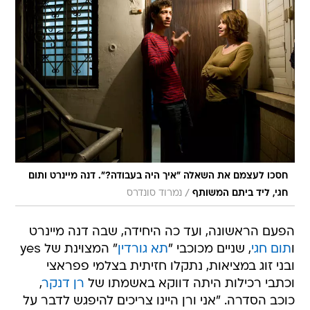
חסכו לעצמם את השאלה "איך היה בעבודה?". דנה מיינרט ותום
/
חגי, ליד ביתם המשותף
נמרוד סונדרס
הפעם הראשונה, ועד כה היחידה, שבה דנה מיינרט
ו
תום חגי
, שניים מכוכבי "
תא גורדין
" המצוינת של yes
ובני זוג במציאות, נתקלו חזיתית בצלמי פפראצי
וכתבי רכילות היתה דווקא באשמתו של
רן דנקר
,
כוכב הסדרה. "אני ורן היינו צריכים להיפגש לדבר על