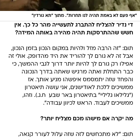
"אף פעם לא באמת תהיה לנו תחרות". מתוך "תא גורדין"
די נדיר להצליח להתברג לתעשייה מהר כל כך. אין
חשש שההתרסקות תהיה מהירה באותה המידה?
תום: "זה הרבה מזל ולהיות במקום הנכון בזמן הנכון,
אבל זה לא גורם לך להוריד את היד מהדופק. אולי זה
אפילו רק גורם לך להיות יותר דרוך לגבי ההמשך, כי
כבר התחלת ואתה מרגיש שאתה בדרך הנכונה
והפחד שזה יתמסמס איפשהו מניע אותך. אז
ממשיכים ללכת לאודישנים, אני עושה תיאטרון
("גלילאו גליליי" בתיאטרון באר שבע  ח.ג.). וזהו,
ממשיכים לעבוד. הראש לכיוון עבודה".
מה יקרה אם מישהו מכם מצליח יותר?
תום: "לא מתכחשים לזה שזה עלול לעורר קנאה,