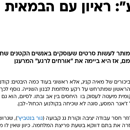
כורים של מאיה קניג, אלא ראשוני בעוד כמה היבטים: קודם
הראשון שמתרחש על רקע מלחמת לבנון השנייה. נוסף לכך,
 מיעטה לעסוק בו  היחסים בין אב ובתו. לסיום, הוא גם
'אנר המסע, סוגה לא שכיחה בקולנוע הכחול-לבן.
זר חסר עבודה יציבה וקורת גג קבועה (
גור בנטביץ'
), שגרוש
רה את בתם דווקא בשעת פריצת המלחמה. כיוון שאין לו מע
ן הצפון, כך שיוכל למצוא עמה מקלט אצל משפחה באזור
לופים שעליהם האב הכושל מבסס את חייו בכלל ואת יחסי
ו למצוא את האמת שמחברת בין השניים.
יילר של "אורחים לרגע"