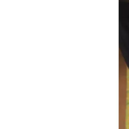
,
ת.
אות