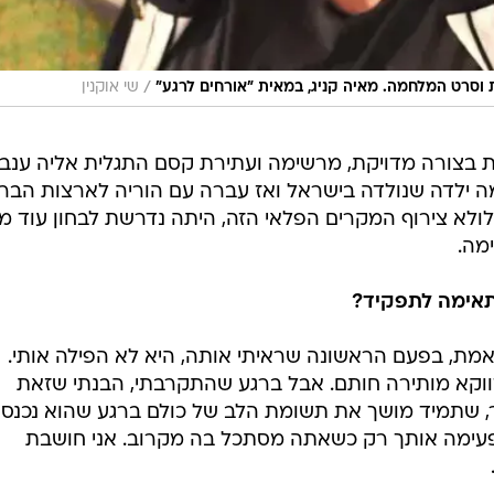
תאימה לתפקיד?
האמת, בפעם הראשונה שראיתי אותה, היא לא הפילה אותי.
ווקא מותירה חותם. אבל ברגע שהתקרבתי, הבנתי שזאת
ר, שתמיד מושך את תשומת הלב של כולם ברגע שהוא נכנס
מפעימה אותך רק כשאתה מסתכל בה מקרוב. אני חושבת
שכתבתי בתסריט התגלו כבוגרים מדי או כילדותיים מדי, והר
רה לי. לא פעם היא היתה מסתלבטת על כל מיני משפטים 
ני אולי חושבת, הם ממש לא 'מגניבים'".