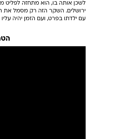
לאחר שזכה בפרס בפסטיבל ירושלים, 
בינלאומיים, הגיע "אורחים לרגע" בס
תרבות לרגל הפצתו, מספרת קניג מאי
בין שני קטבים  או סרט על צבא ומ