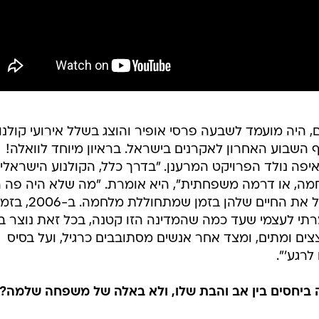
סרטים על משפחות שממשיכות לנהל את החיים שלהן בזמן שמתחוללת מלחמה. ב-06
תי לעצמי שעד כמה שהמדינה הזו קטנה, בכל זאת נוצר ב
 ומתים, ומצד אחר אנשים מסתובבים כרגיל, ועל בסיס
לרגע'".
ביחסים בין אב והבת שלו, ולא באלה של משפחה שלמה?
בא שלי היה בין דירות, ובתו מנישואיו השניים נשלחה לחי
בים יחד וזה גרם לי לחשוב על היחסים שלי עצמי איתו, ומש
זו".
ה בת 13? הרי אם היא היתה מבוגרת יותר, מרחב התמרון שלך בכל הקשור לב
 כשהתחלתי להסתובב עם התסריט ולהראות אותו לאנשים, א
הם אמרו לי שהכל טוב ויפה, אבל שהילדה צריכה להיות מבוגרת יותר, נגיד בת 15, כי ככה ה
חושבת שהאמירה הזו נבעה מכך שכל המגיבים הללו היו גבר
והם לא מבינים שבנות פשוט תמיד מתבגרות מהר יותר. אני בעצמי זוכרת את גי