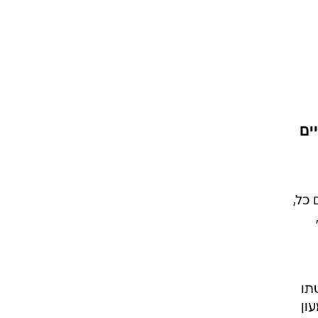
 כל,
תו
ון
ו