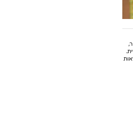
בה
שלי