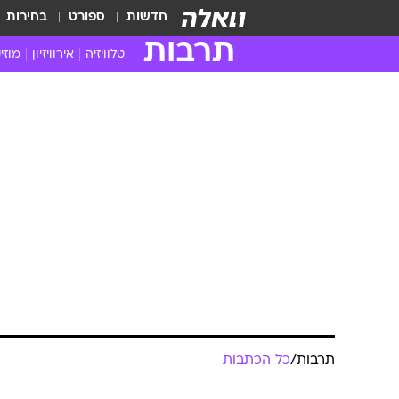
חדשות
ספורט
בחירות
תרבות
טלוויזיה
אירוויזיון
מוזי
חדשות הטלוויזיה
חדשו
ביקורת טלוויזיה
מוזי
תרבות
/
כל הכתבות
צפייה ישירה
מוזי
טלוויזיה ישראלית
קשוב
"אורחים לרגע
טלוויזיה מחו"ל
קורד
מאיה קניג
סדרות מומלצות
קליפי
האח הגדול
הופע
אבנר שביט
27.4.2012 / 7:05
מאיה קניג חשבה שגם בישראל 
ברקע המלחמה ולא בחיילים עצמ
והמקסים. ראיון