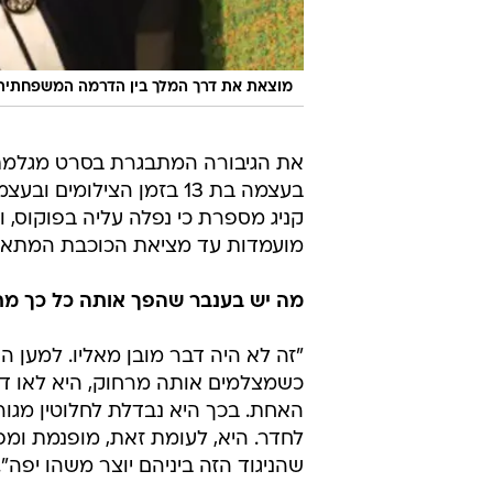
מה יש בענבר שהפך אותה כל כך מ
"זה לא היה דבר מובן מאליו. למען 
כשמצלמים אותה מרחוק, היא לאו ד
האחת. בכך היא נבדלת לחלוטין מגו
לחדר. היא, לעומת זאת, מופנמת ו
שהניגוד הזה ביניהם יוצר משהו יפה".
כיום את כבר בת 31. ממרומי גילך, העבודה עם ענבר לימדה אותך משהו חדש על בנות 13 בימינו?
"המון דברים. למשל, כל מיני דברים 
השתנה לאור מה שאליה הרגישה ואמ
בתסריט, ומסבירה לי כי למרות מה שא