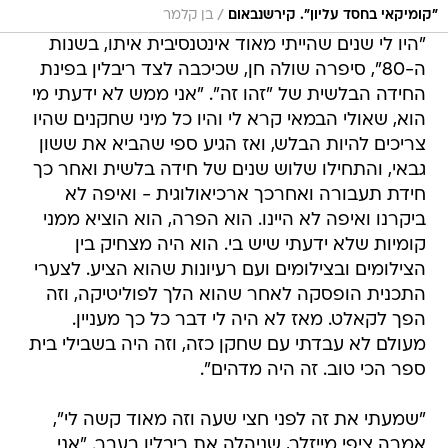
/
"קומיקאי בחסד עליון". קירשנבאום
בן קלמר
"היו לי שנים שהייתי מאוד אינטנסיבית איתו, בשנות
ה-80", סיפרה שולה חן, שכיכבה לצד ריבלין בפינת
החידה הבלשית של "זהו זה". "אני ממש לא ידעתי מי
הוא, שאולי הבמאי קרא לי והיו כל מיני שחקנים שהיו
צריכים להיות הבלש, ואז הגיע ספי שהביא את ששון
גבאי, והתחילו שלוש שנים של חידה בלשית ואחר כך
חידת תעבורה ואחרכך ארכיאולוגית - ואיפה לא
ביקרנו ואיפה לא היינו. הוא הפרה, הוא הוציא ממני
קומיות שלא ידעתי שיש בי. הוא היה מצחיק בין
הצילומים ובצילומים ועם רעיונות שהוא הציע. לצערי
התכנית הופסקה לאחר שהוא הלך לפוליטיקה, וזה
הפך לקאלט. מאז לא היה לי דבר כל כך מעניין.
מעולם לא עבדתי עם שחקן כזה, וזה היה בשבילי בית
ספר הכי טוב. זה היה מדהים".
"שמעתי את זה לפני חצי שעה וזה מאוד קשה לי",
אמרה ציפי מייזלר, שניהלה את ריבלין בעבר. "אני