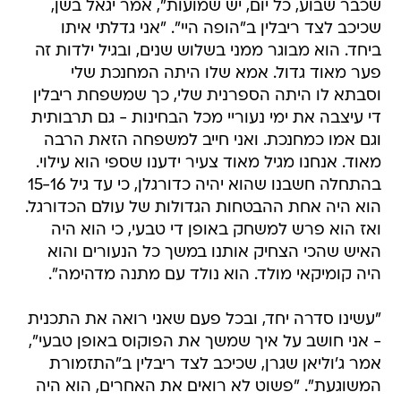
שכבר שבוע, כל יום, יש שמועות", אמר יגאל בשן,
שכיכב לצד ריבלין ב"הופה היי". "אני גדלתי איתו
ביחד. הוא מבוגר ממני בשלוש שנים, ובגיל ילדות זה
פער מאוד גדול. אמא שלו היתה המחנכת שלי
וסבתא לו היתה הספרנית שלי, כך שמשפחת ריבלין
די עיצבה את ימי נעוריי מכל הבחינות - גם תרבותית
וגם אמו כמחנכת. ואני חייב למשפחה הזאת הרבה
מאוד. אנחנו מגיל מאוד צעיר ידענו שספי הוא עילוי.
בהתחלה חשבנו שהוא יהיה כדורגלן, כי עד גיל 15-16
הוא היה אחת ההבטחות הגדולות של עולם הכדורגל.
ואז הוא פרש למשחק באופן די טבעי, כי הוא היה
האיש שהכי הצחיק אותנו במשך כל הנעורים והוא
היה קומיקאי מולד. הוא נולד עם מתנה מדהימה".
"עשינו סדרה יחד, ובכל פעם שאני רואה את התכנית
- אני חושב על איך שמשך את הפוקוס באופן טבעי",
אמר ג'וליאן שגרן, שכיכב לצד ריבלין ב"התזמורת
המשוגעת". "פשוט לא רואים את האחרים, הוא היה