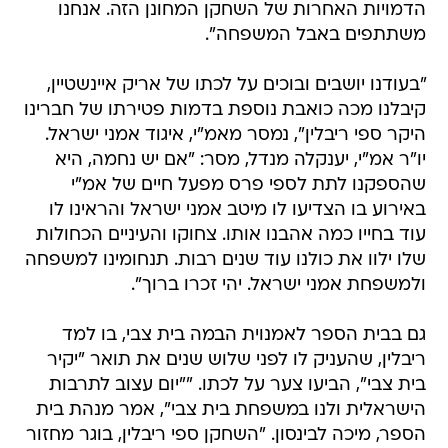
הדמויות האחרות של השחקן המחונן הזה. אנחנו
משתתפים באבל המשפחה".
"בעודנו יושבים ובוכים על לכתו של אריק איינשטיין,
קיבלנו מכה כואבת נוספת בדמות פטירתו של חברינו
היקר ספי ריבלין", נמסר מאמ"י, איגוד אמני ישראל.
יו"ר אמ"י, יענקלה מנדל, מסר: "אם יש נחמה, היא
שהספקנו לתת לספי פרס מפעל חיים של אמ"י
באירוע בו הצדיעו לו מיטב אמני ישראל והראינו לו
עוד בחייו כמה אהבנו אותו. צחוקו והעיניים הכחולות
שלו ילוו את כולנו עוד שנים רבות. תנחומינו למשפחה
ולמשפחת אמני ישראל. יהי זכרו ברוך".
גם בבית הספר לאמנוית הבמה בית צבי, בו למד
ריבלין, שהעניק לו לפני שלוש שנים את תואר "יקיר
בית צבי", הביעו צער על לכתו. ""יום עצוב לתרבות
הישראלית ולנו במשפחת בית צבי", אמר מנהת בית
הספר, מיכה לבינסון. "השחקן ספי ריבלין, בוגר מחזור