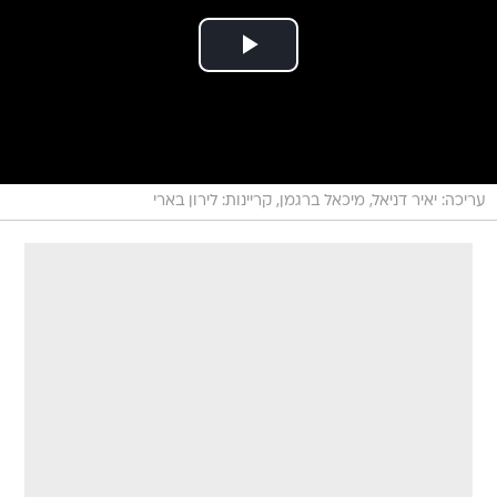
עריכה: יאיר דניאל, מיכאל ברגמן, קריינות: לירון בארי