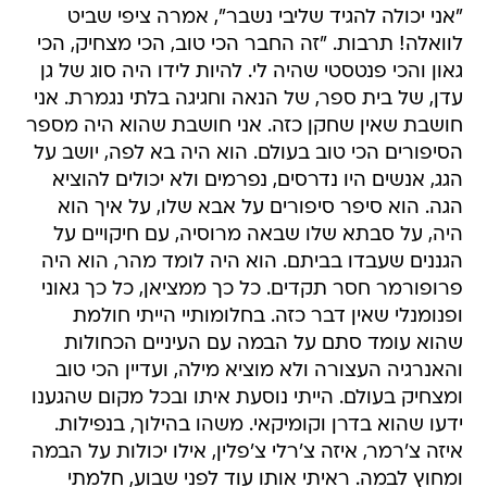
"אני יכולה להגיד שליבי נשבר", אמרה ציפי שביט
לוואלה! תרבות. "זה החבר הכי טוב, הכי מצחיק, הכי
גאון והכי פנטסטי שהיה לי. להיות לידו היה סוג של גן
עדן, של בית ספר, של הנאה וחגיגה בלתי נגמרת. אני
חושבת שאין שחקן כזה. אני חושבת שהוא היה מספר
הסיפורים הכי טוב בעולם. הוא היה בא לפה, יושב על
הגג, אנשים היו נדרסים, נפרמים ולא יכולים להוציא
הגה. הוא סיפר סיפורים על אבא שלו, על איך הוא
היה, על סבתא שלו שבאה מרוסיה, עם חיקויים על
הגננים שעבדו בביתם. הוא היה לומד מהר, הוא היה
פרופורמר חסר תקדים. כל כך ממציאן, כל כך גאוני
ופנומנלי שאין דבר כזה. בחלומותיי הייתי חולמת
שהוא עומד סתם על הבמה עם העיניים הכחולות
והאנרגיה העצורה ולא מוציא מילה, ועדיין הכי טוב
ומצחיק בעולם. הייתי נוסעת איתו ובכל מקום שהגענו
ידעו שהוא בדרן וקומיקאי. משהו בהילוך, בנפילות.
איזה צ'רמר, איזה צ'רלי צ'פלין, אילו יכולות על הבמה
ומחוץ לבמה. ראיתי אותו עוד לפני שבוע, חלמתי