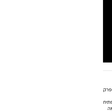
יחה שלה שודר אתמול (חמישי) ב-HOT. כל פרק
ם. הפתיח
מה