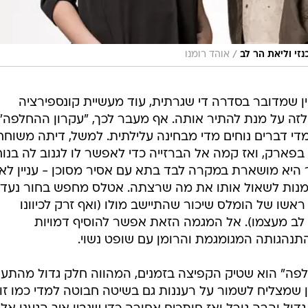
/
נזי וליאת הר לב
אוהד רומנו
ן שמדובר בסדרה די שגרתית, עוד מעשיית קונספירציה
לזה על מנת להתיר אותה. אף מעבר לכך, "עקרון ההחלפה"
די דברים נוחים מדי מבחינה עלילתית. למשל, דיתה משוח
פארק, ואז קמה אל הברזייה כדי לאפשר לו לגנוב לה בנוח
יא מושארת במקרה לבד בתא עם אסיר מסוכן - עניין לא
מנות לשאול אותו את מה שרצתה. אטלס מחפש בחור נעד
שו של הומלס שיכור שהתיישב מולו (ואף זרק לכיוונו
 לב מעצמו). אל המגמה הזאת אפשר להוסיף דמויות
נהגותה המגומגמת והרומן עם שופט נשוי.
פה" הוא שטיק הקפיצה בזמנים, המהווה חלק גדול מהתע
 שמצליח לשמור על רעננות גם בשיטה חבוטה למדי כמו זו.