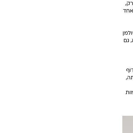
ק,
אחד
ולמן
א, גם
וף
ה,
ות