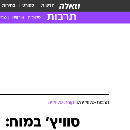
חדשות
ספורט
בחירות
תרבות
טלוויזיה
אירוויזיון
מוזי
חדשות הטלוויזיה
חדשו
ביקורת טלוויזיה
מוזי
צפייה ישירה
מוזי
טלוויזיה ישראלית
קשוב
טלוויזיה מחו"ל
קורד
סדרות מומלצות
קליפי
האח הגדול
הופע
תרבות
/
טלוויזיה
/
ביקורת טלוויזיה
סוויץ' במוח: