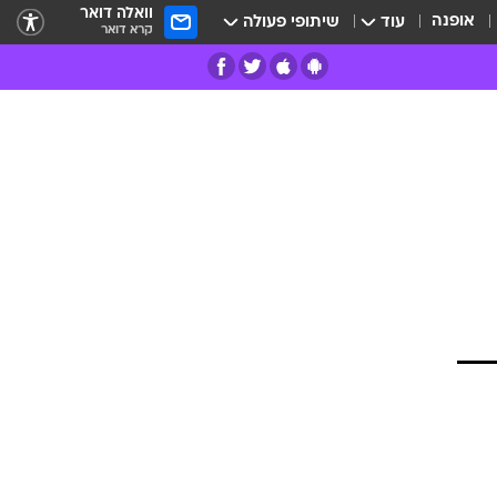
וואלה דואר
אופנה
עוד
שיתופי פעולה
קרא דואר
רים
פרות