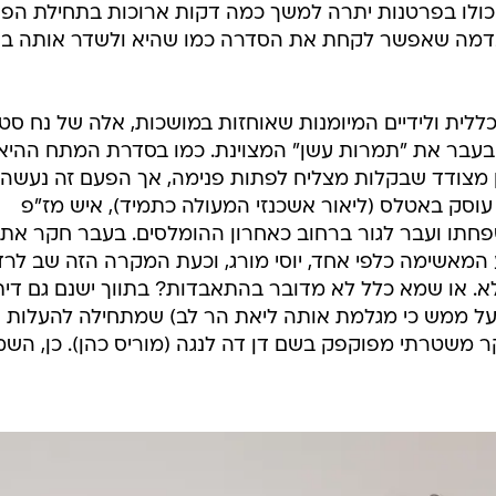
כולו בפרטנות יתרה למשך כמה דקות ארוכות בתחילת הפר
דמה שאפשר לקחת את הסדרה כמו שהיא ולשדר אותה ב
כללית ולידיים המיומנות שאוחזות במושכות, אלה של נח סט
עודד דוידוף, שכבר יצרו עבור HOT בעבר את "תמרות עשן" המצוינת. כמו בסדרת המתח ההי
ן מצודד שבקלות מצליח לפתות פנימה, אך הפעם זה נעשה
עוסק באטלס (ליאור אשכנזי המעולה כתמיד), איש מז"פ
חתו ועבר לגור ברחוב כאחרון ההומלסים. בעבר חקר את
מאשימה כלפי אחד, יוסי מורג, וכעת המקרה הזה שב לרד
. או שמא כלל לא מדובר בהתאבדות? בתווך ישנם גם דית
ועל ממש כי מגלמת אותה ליאת הר לב) שמתחילה להעלות
ר משטרתי מפוקפק בשם דן דה לנגה (מוריס כהן). כן, השמ