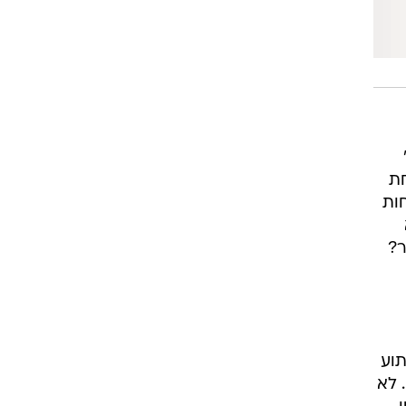
חת
ות
ר?
תוע
 לא