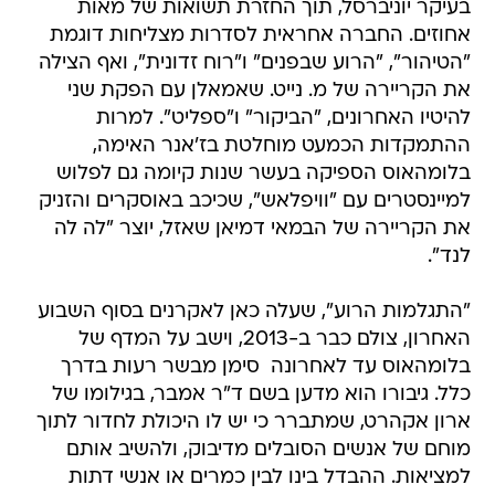
בעיקר יוניברסל, תוך החזרת תשואות של מאות
אחוזים. החברה אחראית לסדרות מצליחות דוגמת
"הטיהור", "הרוע שבפנים" ו"רוח זדונית", ואף הצילה
את הקריירה של מ. נייט. שאמאלן עם הפקת שני
להיטיו האחרונים, "הביקור" ו"ספליט". למרות
ההתמקדות הכמעט מוחלטת בז'אנר האימה,
בלומהאוס הספיקה בעשר שנות קיומה גם לפלוש
למיינסטרים עם "וויפלאש", שכיכב באוסקרים והזניק
את הקריירה של הבמאי דמיאן שאזל, יוצר "לה לה
לנד".
"התגלמות הרוע", שעלה כאן לאקרנים בסוף השבוע
האחרון, צולם כבר ב-2013, וישב על המדף של
בלומהאוס עד לאחרונה  סימן מבשר רעות בדרך
כלל. גיבורו הוא מדען בשם ד"ר אמבר, בגילומו של
ארון אקהרט, שמתברר כי יש לו היכולת לחדור לתוך
מוחם של אנשים הסובלים מדיבוק, ולהשיב אותם
למציאות. ההבדל בינו לבין כמרים או אנשי דתות