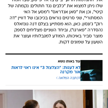
את "התגלמות הרוע" ביים בראד פייטון, שברזומה
שלו ניתן למצוא את "כלבים נגד חתולים: נקמתה של
קיטי", וכן את "סאן אנדראס" ו"מסע אל האי
המסתורי", שני סרטים נוראים בכיכובו של דוויין "דה
רוק" ג'ונסון. כאן, הוא מסתייע בצלם דנה גונזאלס
(הסדרה "פארגו"), וביחד השניים מצליחים לספק
מוצר סביר באיכותו, המודע למגבלותיו ועוצר את
השעון על שמונים דקות.
עוד באותו נושא
לא לענות: "הצלצול 3" אינו ראוי לראות
אור מקרנה
לכתבה המלאה