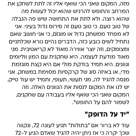
מזה, המקום שאני הכי שואף אליו זה לתת לשחקן את
המרחב והחופש להרגיש שהוא יכול לעשות מה
שהוא רוצה. ולא לתת את התחושה שיש פה הגבלה
של טוב טעם. כי טוב טעם זה סירוס גדול בעיני. אני
לא מפחד ממשחק גדול או מוגזם, כי אני חושב שאם
נתחיל לשים כובע כזה, הדברים נהיים נורא שכלתניים
ומצומקים, וזה יוצר אווירה מאוד לא קריאטיבית. מגי
מאוד מודעת לעצמה. היא שחקנית עם המון ווליומים
וגוונים. היא תמיד בודקת מולי אם היא קצת מוגזמת
מדי, או באיזה סוג של קרקסיות מסוימת במשחק. אני
מנסה להגיד לה, מגי תעשי, תעופי, ותמיד יש עוד טייק.
יש לנו את המקום לנסות את הגוונים האלה. וזה
המקום שאני הכי שואף אליו בעבודה עם שחקנים,
לשמור להם על החופש".
"יד על הדופק"
עוד לא ברור אם "בתולות" תגיע לעונה 72, ונקווה
שכך יקרה כי אז ניתן יהיה להגיד שאדם הגיע ל-72