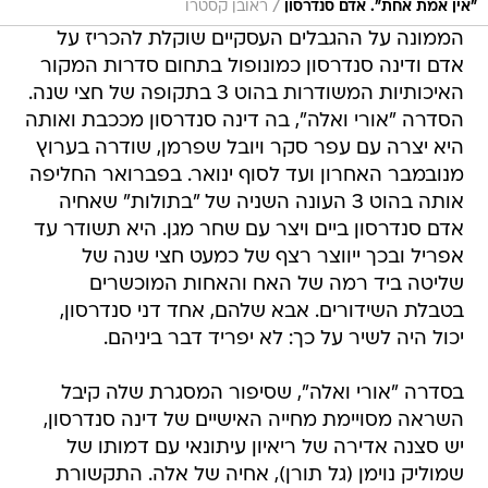
/
"אין אמת אחת". אדם סנדרסון
ראובן קסטרו
הממונה על ההגבלים העסקיים שוקלת להכריז על
אדם ודינה סנדרסון כמונופול בתחום סדרות המקור
האיכותיות המשודרות בהוט 3 בתקופה של חצי שנה.
הסדרה "אורי ואלה", בה דינה סנדרסון מככבת ואותה
היא יצרה עם עפר סקר ויובל שפרמן, שודרה בערוץ
מנובמבר האחרון ועד לסוף ינואר. בפברואר החליפה
אותה בהוט 3 העונה השניה של "בתולות" שאחיה
אדם סנדרסון ביים ויצר עם שחר מגן. היא תשודר עד
אפריל ובכך ייווצר רצף של כמעט חצי שנה של
שליטה ביד רמה של האח והאחות המוכשרים
בטבלת השידורים. אבא שלהם, אחד דני סנדרסון,
יכול היה לשיר על כך: לא יפריד דבר ביניהם.
בסדרה "אורי ואלה", שסיפור המסגרת שלה קיבל
השראה מסויימת מחייה האישיים של דינה סנדרסון,
יש סצנה אדירה של ריאיון עיתונאי עם דמותו של
שמוליק נוימן (גל תורן), אחיה של אלה. התקשורת