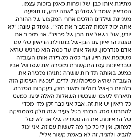
מתייגת אותו כבן-של ופחות כאמן בזכות עצמו.
המראיין אומר לשמוליק: "אתה יודע, זו תופעה
מעניינת שילדים הולכים אחרי המקצוע של ההורה.
אתה יכול לנסות להסביר את זה?". שמוליק עונה: "לא
יודע, אולי נשאל את הבן של פרויד". אני מזכיר את
סצנת הריאיון עם הבן-של בתחילת הריאיון שלי עם
אדם סנדרסון, שואל אותו עד כמה הוא מרגיש שהיא
משקפת את חייו, ועד כמה מטרידה אותו העובדה
שבראיונות עמו התקשורת מזכירה את שמו של אביו
כמעט באותה תדירות ששרה נתניהו מזכירה את
העובדה שהיא פסיכולוגית ילדים. "עכשיו העיסוק הזה
בלהיות בן-של בווליום מאוד חזק, בעקבות הסדרה.
תיארתי לעצמי שעכשיו השאלות האלה יגיעו. כמעט
כל ריאיון יש את זה. אבל אני כבר זקן מדי מכדי
להתרגש מזה. הבנתי בגיל צעיר שזה חלק מהמוזיקה
של הראיונות. את ההיסטוריה שלי אני לא יכול
למחוק. אין לי כל כך מה לעשות עם זה. אני יכול
להביט ולהגיד, זה לא באמת קשור אליי".