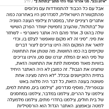
/
"איזון נכון". מגי אזרזר וצחי הלוי מתוך "בתולות 2"
יח"צ
אבל עם כל הכבוד להתמודדות עם ניג'וסים
מהתקשורת הישראלית, לסנדרסון היו באחרונה כמה
אתגרים רציניים יותר, במסגרת צילומי העונה השניה
של "בתולות", שהערב (חמישי) ישודר הפרק השישי
שלה בהוט 3. אחד מהם היה אתגר גיאוגרפי - לשחזר
את סיני. "סיני זה לא מקום שאפשר לצלם בו, וכדי
לתאר את המקום הזה היינו צריכים ליצור דברים
שקיימים בה כמו החושות. מה שנותן את התחושה
של סיני הוא ים המלח. יצרנו שם סט, והיינו צריכים
בזוויות מאוד מסוימות לתת את התחושה הזאת,
שחצינו את הגבול". זה כמובן לא היה האתגר היחיד
בחזית הלוקיישנים ובכלל. "לא היתה סצינה אחת
פשוטה בעונה הזאת, כל דבר היה מלווה באש
ובגופרית", מוסיף סנדרסון. "צילמנו בים, מתחת למים,
צילמנו על ההרים, צילמנו במדבר, צילמנו במחסנים
של בית חולים, צילמנו בחדרי מתים, צילמנו מלמעלה
למטה ובאמצע. האתגר הגדול הוא הורסטיליות