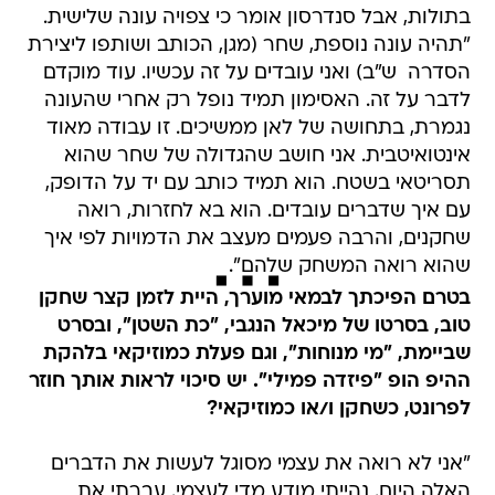
בתולות, אבל סנדרסון אומר כי צפויה עונה שלישית.
"תהיה עונה נוספת, שחר (מגן, הכותב ושותפו ליצירת
הסדרה  ש"ב) ואני עובדים על זה עכשיו. עוד מוקדם
לדבר על זה. האסימון תמיד נופל רק אחרי שהעונה
נגמרת, בתחושה של לאן ממשיכים. זו עבודה מאוד
אינטואיטבית. אני חושב שהגדולה של שחר שהוא
תסריטאי בשטח. הוא תמיד כותב עם יד על הדופק,
עם איך שדברים עובדים. הוא בא לחזרות, רואה
שחקנים, והרבה פעמים מעצב את הדמויות לפי איך
שהוא רואה המשחק שלהם".
בטרם הפיכתך לבמאי מוערך, היית לזמן קצר שחקן
טוב, בסרטו של מיכאל הנגבי, "כת השטן", ובסרט
שביימת, "מי מנוחות", וגם פעלת כמוזיקאי בלהקת
ההיפ הופ "פיזדה פמילי". יש סיכוי לראות אותך חוזר
לפרונט, כשחקן ו/או כמוזיקאי?
"אני לא רואה את עצמי מסוגל לעשות את הדברים
האלה היום. נהייתי מודע מדי לעצמי. עברתי את