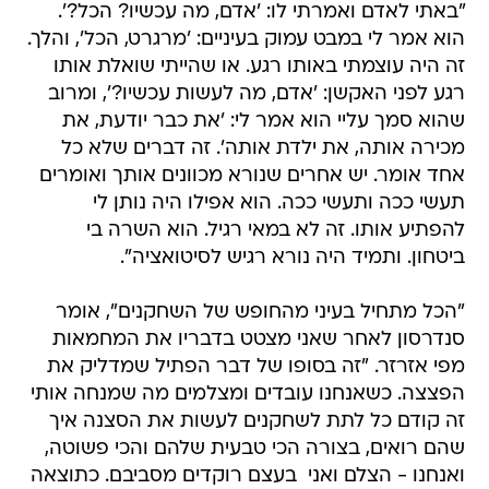
"באתי לאדם ואמרתי לו: 'אדם, מה עכשיו? הכל?'.
הוא אמר לי במבט עמוק בעיניים: 'מרגרט, הכל', והלך.
זה היה עוצמתי באותו רגע. או שהייתי שואלת אותו
רגע לפני האקשן: 'אדם, מה לעשות עכשיו?', ומרוב
שהוא סמך עליי הוא אמר לי: 'את כבר יודעת, את
מכירה אותה, את ילדת אותה'. זה דברים שלא כל
אחד אומר. יש אחרים שנורא מכוונים אותך ואומרים
תעשי ככה ותעשי ככה. הוא אפילו היה נותן לי
להפתיע אותו. זה לא במאי רגיל. הוא השרה בי
ביטחון. ותמיד היה נורא רגיש לסיטואציה".
"הכל מתחיל בעיני מהחופש של השחקנים", אומר
סנדרסון לאחר שאני מצטט בדבריו את המחמאות
מפי אזרזר. "זה בסופו של דבר הפתיל שמדליק את
הפצצה. כשאנחנו עובדים ומצלמים מה שמנחה אותי
זה קודם כל לתת לשחקנים לעשות את הסצנה איך
שהם רואים, בצורה הכי טבעית שלהם והכי פשוטה,
ואנחנו - הצלם ואני  בעצם רוקדים מסביבם. כתוצאה