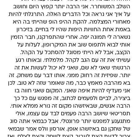
השלב המשוחרר. אני הרבה יותר קפוץ היום וחושב
על איך אני נראה וכל הדברים האלה. התרגלתי להיות
מאחורי המצלמה. להקת ההיפ הופ שהייתי בה היא
באמת אחת החוויות היפות שהיו לי בחיים. בזיכרון
נשארה לי תמונה יפה. אחרי שהתפרקנו, חבר הזמין
אותי לבוא ולתפוס שוב את המיקרופון, לעלות על
הקצב, אבל לא הייתי מסוגל להסתכל על הקהל.
עשיתי את זה עם הגב לקהל. מלמלתי. ובאותו רגע
הרגשתי שאני לא שם, שאני לא יכול לעשות את זה
יותר. שפיזית זה רחוק ממני. אותו דבר עם משחק. זה
בא מהרבה מאמץ כבר, מה שאומר שזה לא טוב. לכן
אני מעדיף להיות איפה שאני. המקום שאני חווה בו
ביצירה, לביים ולפעמים לכתוב, זה מפגש עם כל כך
הרבה אנשים, שבאיזשהו מקום זה נורא ממלא אותי.
תסריטאי שיושב הרבה פעמים לבד עם עצמו, אולי
מתגעגע למפגש יותר פרונטלי. אבל כבמאי אתה סוג
של שחקן גם באיזשהו אופן. אורסון וולס אמר שבמאי
צריך לדעת קצת לערוך, קצת לשחק וקצת לצלם, ואז