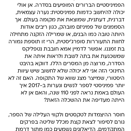
הפמיניסטיים הברורים המופיעים בסדרה. אן אולי
יכולה להיחשב כדמות פמיניסטית: נערה עצמאית,
דברנית, דעתנית, שמוצאת את מקומה בעולם. אך
הסממנים של פמיניזם מובהק, כגון ריבים אודות
היותה טובה כמו הבנים, או שמרילה הזקנה מתחילה
לחוות התעוררות סופרג'יסטית, הרי זו תוספת גמורה
בת זמננו. אפשר לדמיין אמא חובבת נטפליקס
שמשכנעת את בתה לשבת ולראות איתה את
הסדרה, מרוצה מן המסרים הללו. דווקא בהיבט
החינוכי הזה אני לא יכולה שלא לחשוב שיש עיוות
היסטורי, שמייצר מצג שווא של התקופה. האם זה לא
יותר פמיניסטי לספר לנשים ונערות ב-2017 איך
העולם באמת נראה לפני 110 שנה, והאם אן לא
הייתה מעדיפה את ההשכלה הזאת?
חוסר ההיצמדות לטקסטים ולקווי העלילה של הספר,
גורם לסיפור לצאת קצת מכלל שליטה בפרקים
המתקדמים. הדיאלוגים נשמעים כמו מתוך דרמת