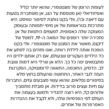
לעומת הרומן של מונטגומרי, שהוא יותר קליל
ואפיזודיאלי (אן מטפסת על הגג, אן משתכרת בטעות
עם דיאנה וכו'), וולי בקט נותנת לסיפור טוויסט. היא
מתרכזת בטראומות של אן מימי יתמותה ובעומק
המצוקה שלה כאסופית. לפעמים היתמות של אן
מזכירה יותר רומנים של המאה ה-19, למשל של
דיקנס, מאשר את הסגנון של מונטגומרי. וולי בקט
הופכת אותה לילדת רווחה, ואנו מזהים בה לפתע את
כל הילדים העקורים שבעולם, אם רק אותם ילדים היו
מתבטאים יפה כל כך. הלא אן שרלי היא דמות שובת
לב. הדמיון, החוכמה, התאווה לרומנטיקה, הסקרנות
העזה לגבי האחר, התחושה שהעולם בחוץ מלא
בסיפורים נפלאים, שהוא עשוי מצבעים עזים, החברות
עם חיות ועצים מרוב בדידות. אן סובלת מתסביך
אלוהים קל, היא רוצה להגדיר ולמשג בעצמה את
העולם לפי הפנימיות שלה, ולא לקבל את ההגדרות
האפרפרות של אחרים.