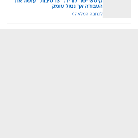
קיטש ישר לוריד: "13 סיבות" עושה את
העבודה אך נטול עומק
לכתבה המלאה