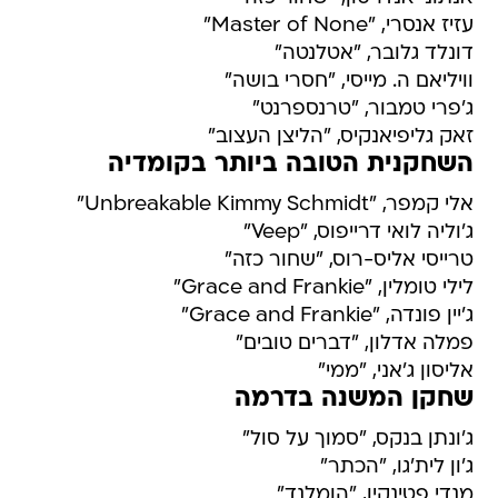
עזיז אנסרי, "Master of None"
דונלד גלובר, "אטלנטה"
וויליאם ה. מייסי, "חסרי בושה"
ג'פרי טמבור, "טרנספרנט"
זאק גליפיאנקיס, "הליצן העצוב"
השחקנית הטובה ביותר בקומדיה
אלי קמפר, "Unbreakable Kimmy Schmidt"
ג'וליה לואי דרייפוס, "Veep"
טרייסי אליס-רוס, "שחור כזה"
לילי טומלין, "Grace and Frankie"
ג'יין פונדה, "Grace and Frankie"
פמלה אדלון, "דברים טובים"
אליסון ג'אני, "ממי"
שחקן המשנה בדרמה
ג'ונתן בנקס, "סמוך על סול"
ג'ון לית'גו, "הכתר"
מנדי פטינקין, "הומלנד"