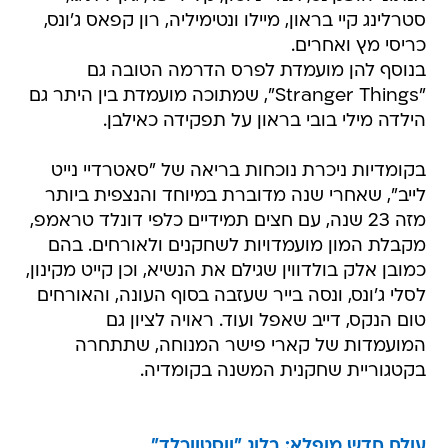
סטרלינג קיי בראון, מיילו ונטימיליה, רון קפאס ג'ונס,
כריסי מץ ואחרים.
בנוסף להן מועמדת לפרס הדרמה הטובה גם
"Stranger Things", שמתוכה מועמדת בין היתר גם
הילדה מילי בובי בראון על תפקידה כאילבן.
בקומדיות ניכרת נוכחות בריאה של "סאטרדיי נייט
לייב", שאחרי שנה מדוברת במיוחד והנצפית ביותר
מזה 23 שנה, עם חצים תמידיים כלפי דונלד טראמפ,
מקבלת המון מועמדויות לשחקנים ולאורחים. בהם
כמובן אלק בולדווין שגילם את הנשיא, וכן קייט מקינון,
לסלי ג'ונס, ונסה בייר שעזבה בסוף העונה, והאורחים
טום הנקס, דייב שאפל ועוד. ראויה לציון גם
המועמדות של קארי פישר המנוחה, שתתחרה
בקטגוריית שחקנית המשנה בקומדיה.
עולם חדש מופלא: בלוג "ווסטוורלד"