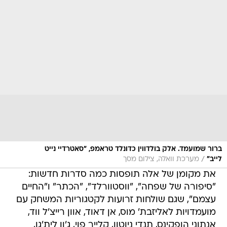
ברור שמועמד. אלק בולדווין כדונלד טראמפ, "סאטרדיי נייט
/
לייב"
מערכת וואלה, צילום מסך
את מקומן של אלה תופסות כמה סדרות חדשות:
"סיפורה של שפחה", "ווסטוורלד", "הכתר" ו"החיים
עצמם", שגם שולחות זרועות לקטגוריות המשחק עם
מועמדויות לאליזבת' מוס, אן דאוד, אוון רייצ'ל ווד,
אנתוני הופקינס, תנדי ניוטון, קלייר פוי, ג'ון לית'גו,