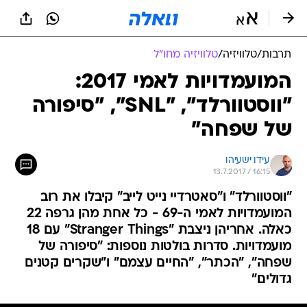
תרבות
/
טלוויזיה
/
טלוויזיה מחו"ל
המועמדויות לאמי 2017:
"ווסטוורלד", "SNL", "סיפורה
של שפחה"
עידו ישעיהו
13.7.2017 / 16:15
"ווסטוורלד" ו"סאטרדיי נייט לייב" קיבלו את רוב
המועמדויות לאמי ה-69 - כל אחת מהן גרפה 22
כאלה. אחריהן ניצבת "Stranger Things" עם 18
מועמדויות. סדרות בולטות נוספות: "סיפורה של
שפחה", "הכתר", "החיים עצמם" ו"שקרים קטנים
גדולים"