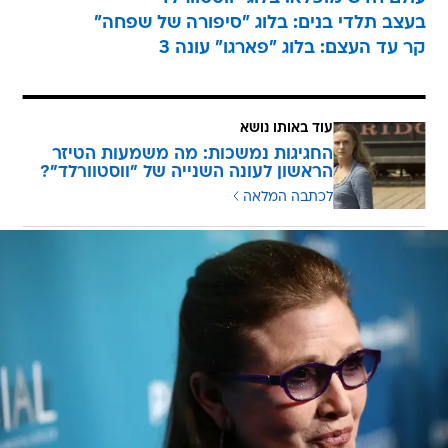
בעצב תלדי בנים: בלוג "סיפורה של שפחה"
קר עד העצם: בלוג "פארגו" עונה 3
עוד באותו נושא
החגיגות נמשכות: מה משמעות הטיזר
הראשון לעונה השנייה של "ווסטוורלד"?
לכתבה המלאה