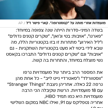
/
מועמדות אחרי מותה על "קטסטרופה". קארי פישר ז"ל
AP
בשדה המיני-סדרות הייתה שנה צפופה במיוחד:
"פארגו", "אויבות: בטי וג'ואן", "שקרים קטנים גדולים"
ו"ליל האירוע" מתחרות זו בזו בקטגוריות הללו, מה
שבא לידי ביטוי לא מעט בקטגוריות השחקניות - גם
"אויבות" וגם "שקרים קטנים גדולים" התברכו בקאסט
נשי מוצלח במיוחד, והתחרות בה קשה.
את המספר הרב ביותר של מועמדויות גרפו
"ווסטוורלד" ו"סאטרדיי נייט לייב" - כל אחת מהן
גרפה 22 כאלה. אחריהן ניצבת "Stranger Things"
עם 18 מועמדויות. הרשת שקיבלה הכי הרבה
מועמדויות היא כמו תמיד HBO,
אחריה נטפליקס עם 91, ואילו NBC במקום השלישי