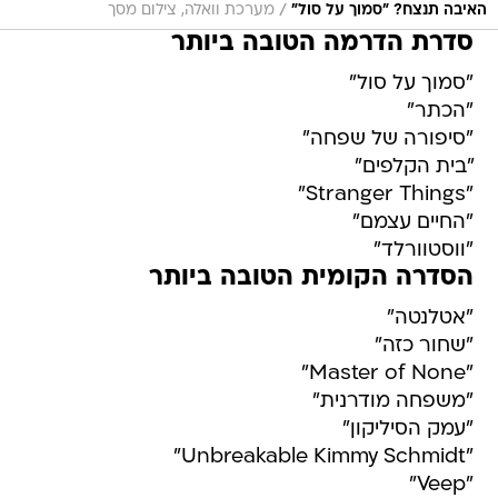
/
האיבה תנצח? "סמוך על סול"
מערכת וואלה, צילום מסך
סדרת הדרמה הטובה ביותר
"סמוך על סול"
"הכתר"
"סיפורה של שפחה"
"בית הקלפים"
"Stranger Things"
"החיים עצמם"
"ווסטוורלד"
הסדרה הקומית הטובה ביותר
"אטלנטה"
"שחור כזה"
"Master of None"
"משפחה מודרנית"
"עמק הסיליקון"
"Unbreakable Kimmy Schmidt"
"Veep"