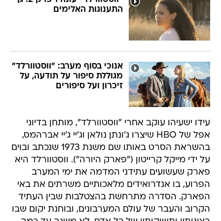
התענוגות האלימים
אנוכי בסוף מערב: "ווסטוורלד"
מגוללת סיפור על תודעה, על
זיכרון ועל סיפורים
עידו ישעיהו עוקב אחרי "ווסטוורלד", מותחן בדיוני
אפל של HBO שיצרו ג'ונתן נולאן וג'יי ג'יי אברהמס,
בהשראת הסרט באותו שם משנת 1973 שנכתב ובוים
על ידי מייקל קרייטון ("פארק היורה"). ווסטוורלד היא
פארק שעשועים עתידני המדמה את ימי המערב
הפרוע, בו אנדרואידים מלאכותיים משרתים את באי
הפארק. הסדרה מתרחשת בהצטלבות שבין העתיד
הקרוב והעבר של עולם המערבונים, ובוחנת יקום שבו