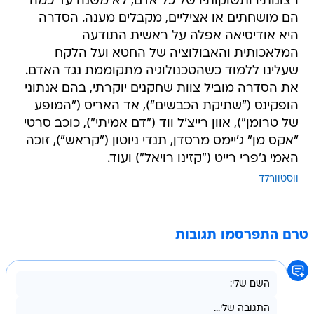
רצונותיו ותשוקותיו של כל אדם, לא משנה עד כמה
הם מושחתים או אציליים, מקבלים מענה. הסדרה
היא אודיסיאה אפלה על ראשית התודעה
המלאכותית והאבולוציה של החטא ועל הלקח
שעלינו ללמוד כשהטכנולוגיה מתקוממת נגד האדם.
את הסדרה מוביל צוות שחקנים יוקרתי, בהם אנתוני
הופקינס ("שתיקת הכבשים"), אד האריס ("המופע
של טרומן"), אוון רייצ'ל ווד ("דם אמיתי"), כוכב סרטי
"אקס מן" ג'יימס מרסדן, תנדי ניוטון ("קראש"), זוכה
האמי ג'פרי רייט ("קזינו רויאל") ועוד.
ווסטוורלד
טרם התפרסמו תגובות