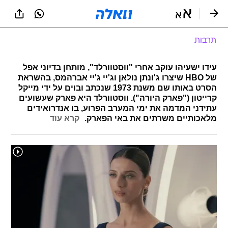
תרבות
עידו ישעיהו עוקב אחרי "ווסטוורלד", מותחן בדיוני אפל
של HBO שיצרו ג'ונתן נולאן וג'יי ג'יי אברהמס, בהשראת
הסרט באותו שם משנת 1973 שנכתב ובוים על ידי מייקל
קרייטון ("פארק היורה"). ווסטוורלד היא פארק שעשועים
עתידני המדמה את ימי המערב הפרוע, בו אנדרואידים
מלאכותיים משרתים את באי הפארק.
קרא עוד