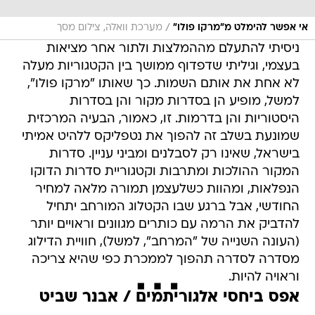
/
אי אפשר להימלט מ"מרקו פולו"
מערכת וואלה, צילום מסך
ניסיתי להתעלם מההמלצות ולתור אחר מציאות
בעצמי, וגיליתי שדפדוף ממושך בין הקטגוריות מעלה
לא אחת את אותם השמות. כך שאותו "מרקו פולו",
למשל, מופיע הן בסדרות מקור והן בסדרות
היסטוריות והן בדרמות. זו, כאמור, הבעיה המרכזית
שמונעת בשלב זה להפוך את נטפליקס ללהיט אמיתי
בישראל, שאינו רק לסבלנים ומביני עניין. סדרות
המקור ההולכות ומתרבות וקטגוריית סדרות הדוקו
הנפלאות, ומהוות כשלעצמן תמורה מלאה למחיר
החודשי, אבל ברגע שבו הקטלוג המורחב יתחיל
להדביק את הרמה עם כותרים מגוונים וראויים יותר
(העונה השנייה של "המרחב", למשל), חוויית הדילוג
מסדרה לסדרה תהפוך לממכרת כפי שהיא צריכה
וראויה להיות.
אפס ביחסי אלגוריתמים / אבנר שביט