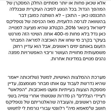
אלא שכאן פחות או יותר מסתיים החלק המסקרן של
המהפך הגדול. בכל הנוגע לסיבה העיקרית שבגללה
התכנסנו כאן - התוכן - לא השתנה כמובן דבר
בהשוואה לגרסה הלועזית. מאז הכניסה של נטפליקס
לישראל בינואר 2016, הקטלוג שהיא מציעה למנוייה
כאן גדל בלא פחות מ-400 אחוז. השינוי הזה מורגש
בעיקר בקרב מי שחוו את האכזבה למראה המבחר
הזעום באותם ימים ראשונים, אבל הוא עדיין רחוק
משמעותית מחוויית העושר וריבוי האפשרויות ממנה
נהנים מנויים במדינות אחרות.
מערכת ההמלצות האישיות, למשל (שלזכותה ייאמר
שהיא נדרשת לעבוד עם אותו מבחר מצומצם), עדיין
מספקת הצעות בעייתיות ומעט מאכזבות. "הפלאש"
ו"ציידי הצללים" הן סדרות שנטשתי אחרי צפייה בשני
פרקים ראשונים, והעובדה שהאלגוריתם של נטפליקס
חושב ש"מאמא מיה" רלוונטי עבורי גורמת לי לחשוש