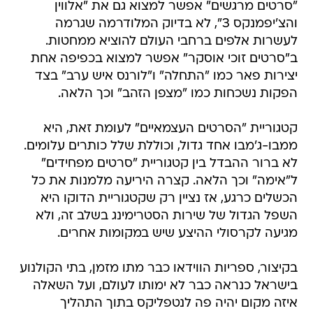
"סרטים מרגשים" אפשר למצוא גם את "אלווין
והצ'יפמנקס 3", לא בדיוק המלודרמה שגרמה
לעשרות אלפים ברחבי העולם להוציא ממחטות.
ב"סרטים זוכי אוסקר" אפשר למצוא בכפיפה אחת
יצירות פאר כמו "התחלה" ו"לורנס איש ערב" בצד
הפקות נשכחות כמו "מצפן הזהב" וכך הלאה.
קטגוריית "הסרטים העצמאיים" לעומת זאת, היא
ממבו-ג'מבו אחד גדול, וכוללת שלל כותרים עלומים.
לא ברור ההבדל בין קטגוריית "סרטים מפחידים"
ל"אימה" וכך הלאה. קצרה היריעה מלמנות את כל
הכשלים כרגע, אז נציין רק שקטגוריית הדוקו היא
השפל הגדול של שירות הסטרימינג בשלב זה, ולא
מגיעה לקרסולי ההיצע שיש במקומות אחרים.
בקיצור, ספריות הווידאו כבר מתו מזמן, בתי הקולנוע
בישראל כנראה כבר לא ימותו לעולם, ועל השאלה
איזה מקום יהיה פה לנטפליקס בתוך התהליך