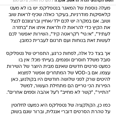
/
השוס הקולנועי הגדול הראשון. אוקג'ה
מערכת וואלה, צילום מסך
מעלה נוספת של המאגר בנטפליקס: יש בו לא מעט
קלאסיקות מודרניות, בעיקר כאלה שכיף לראות שוב
ושוב. אם במקרה יש לכם ילד/אחיין וברצונכם לנצל
את הקיץ כדי להראות לו ולראות איתו את "בחזרה
לעתיד", "אי.טי" ו"קראטה קיד", השירות יאפשר לכם
לעשות זאת בנוחות ועם תרגום לעברית כמובן.
אך בצד כל אלה, לפחות כרגע, התפריט של נטפליקס
סובל משלל חוסרים ופגמים. בעייתי מכל: אין בו
כמעט סרטים חדשים שאינם מבית היוצר של השירות
עצמו. אם ב-VOD של המתחרים אפשר למצוא
להיטים שרק לפני שלושה חודשים היו בקולנוע, כאן
הפירות הכי טריים הם מתחילת העשור, למשל
"התייר", "קשר לא מחייב" ו"על אהבה וסמים אחרים".
כמו כן, הקולקציה של נטפליקס היא כמעט לחלוטין
על טהרת הסרטים דוברי אנגלית, וברור שגם בשוק