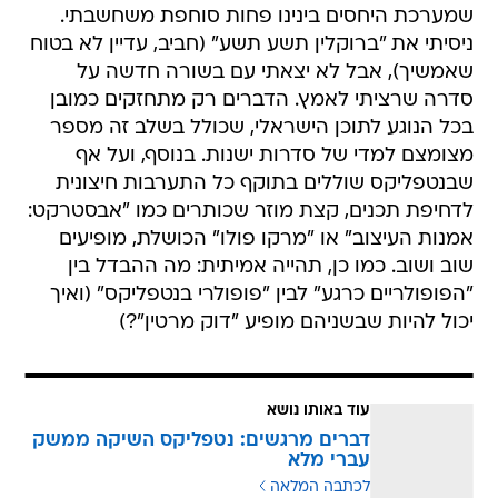
שמערכת היחסים בינינו פחות סוחפת משחשבתי.
ניסיתי את "ברוקלין תשע תשע" (חביב, עדיין לא בטוח
שאמשיך), אבל לא יצאתי עם בשורה חדשה על
סדרה שרציתי לאמץ. הדברים רק מתחזקים כמובן
בכל הנוגע לתוכן הישראלי, שכולל בשלב זה מספר
מצומצם למדי של סדרות ישנות. בנוסף, ועל אף
שבנטפליקס שוללים בתוקף כל התערבות חיצונית
לדחיפת תכנים, קצת מוזר שכותרים כמו "אבסטרקט:
אמנות העיצוב" או "מרקו פולו" הכושלת, מופיעים
שוב ושוב. כמו כן, תהייה אמיתית: מה ההבדל בין
"הפופולריים כרגע" לבין "פופולרי בנטפליקס" (ואיך
יכול להיות שבשניהם מופיע "דוק מרטין"?)
עוד באותו נושא
דברים מרגשים: נטפליקס השיקה ממשק
עברי מלא
לכתבה המלאה