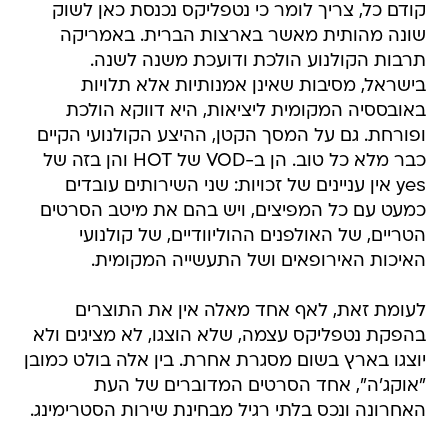
קודם כל, צריך לומר כי נטפליקס נכנסת כאן לשוק
שונה מהותית מאשר בארצות הברית. באמריקה
תרבות הקולנוע הולכת ודועכת משנה לשנה.
בישראל, מסיבות שאינן אמנותיות אלא תלויות
באובססיה המקומית ליציאות, היא דווקא הולכת
ופורחת. גם על המסך הקטן, ההיצע הקולנועי הקיים
כבר מלא כל טוב. הן ב-VOD של HOT והן בזה של
yes אין עניינים של זכויות: שני השירותים עובדים
כמעט עם כל המפיצים, ויש בהם את מיטב הסרטים
הטריים, של האולפנים ההוליוודיים, של קולנועי
האיכות האירופאים ושל התעשייה המקומית.
לעומת זאת, לאף אחד מאלה אין את התוצרים
בהפקת נטפליקס עצמה, שלא הוצגו, לא מציגים ולא
יוצגו בארץ בשום מסגרת אחרת. בין אלה בולט כמובן
"אוקג'ה", אחד הסרטים המדוברים של העת
האחרונה ונכס בלתי רגיל מבחינת שירות הסטרימינג.