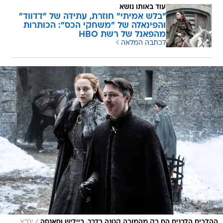
עוד באותו נושא
"בלש אמיתי" חוזרת, עתידה של "דדווד"
והפינאלה של "משחקי הכס": הכותרות
מהפאנל של רשת HBO
לכתבה המלאה
/
ההלכים הלבנים הם רק מהמורה קטנה בדרך. בייליש וסאנסה
יח"צ