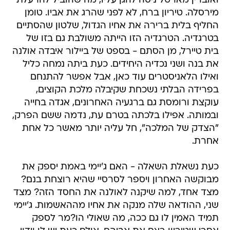
ואוברין מארטל ניסה להגן עליו, מה שהוביל להרעלת
מירסלה. טיריון ברח, לא לפני שהרג את אביו. טומן
החליף בלית ברירה את אחיו הגדול, שלטון שהסתיים
בטרגדיה. הטרגדיה הזו הייתה משולבת גם בזו של
בית טיירל, מן הסתם - בספט של ביילור איבדה אולנה
את בנה ושני נכדיה היחידים. כעת ביתה נמחה כליל
ואילו הלאניסטרים עוד כאן, אבל אפשר להתנחם
בפרידה הבלתי נשכחת שקיבלה מלכת הקוצים,
עוקצת ורומסת גם ברגעיה האחרונים, אגדה בחייה
ובמותה. אפילו בלכתה בטרם עת, נדמה ששם הפרק,
"הצדק של המלכה", חל עליה יותר מאשר כל אחת
אחרת.
כעת נשאלת השאלה - האם ג'יימי באמת יספק את
מבוקשה האחרון ויספר לסרסיי שהיא רוצחת בנם?
מצד אחד, למה שיקנה לאולנה את החסד הזה? מצד
שני, ההודאה שלה מנקה את אחיו מההאשמות. ג'יימי
תמיד האמין לו גם ככה, מה שאולי הו?מר לספק