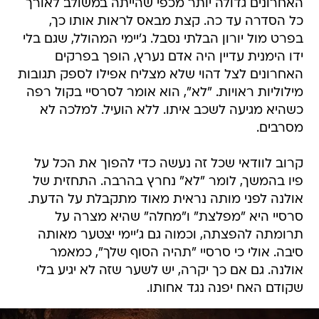
האחרונים גדולה יותר מכפי שהייתה במשולב לאורך
כל הסדרה עד כה. קצת מבאס לראות אותו כך,
בפרט מול יורון הבלתי נסבל. ג'יימי המהולל, שגם בלי
ידו הימנית עדיין היה אדם נערץ, הופך בפרקים
האחרונים לצל דהוי שלא מצליח אפילו לספק תגובות
מילוליות ראויות. "לא", הוא אומר לסרסיי בקול רפה
כשהיא מגיעה לשכב איתו. ללא הועיל. למלכה לא
מסרבים.
קרוב לוודאי שכל זה נעשה כדי להפוך את הכל על
פיו בהמשך, לומר "לא" נחרץ בהרבה. התחזית של
אולנה לפני מותה נראית מאוד מתקבלת על הדעת.
סרסיי היא "מפלצת" ו"מחלה" שהיא מצרה על
תרומתה להפצתה, וכמוה גם ג'יימי יצטער מאותה
סיבה. אולי כי סרסיי "תהיה הסוף שלך", כמאמר
אולנה. גם אם כך יקרה, יש לשער שזה לא יגיע בלי
שקודם האח יפנה נגד אחותו.