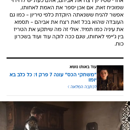
אחרי שטיריון רצח את אביהם, אולם כעת יש לו וידוי
שמוכיח זאת. אם אכן יספר את האמת לאחותו,
אפשר להניח ששנאתה היוקדת כלפי טיריון - כמו גם
העובדה שהוא בכל זאת רצח את אביהם - תסמא
את עיניה כמו תמיד. אולי זה מה שיתקע את הטריז
בין ג'יימי לאחותו, שגם ככה לוקה עוד ועוד בשכרון
כוח.
עוד באותו נושא
"משחקי הכס" עונה 7 פרק 1: כל כלב בא
יומו
לכתבה המלאה