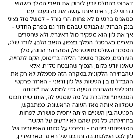
דאבוס בהחלט יודע לזרוק את תארי המלך כשהוא
נדרש לכך, ראינו אותו עושה את זה בעבר עם
סטאניס ברגעים לא פחות הרי גורל - למשל מול נציגי
בנק הברזל, שהבולט שבהם חזר גם בפרק החדש -
אך את ג'ון הוא מפקיר מול דאינריז. ולא שחסרים
תארים בארסנל: המלך בצפון, הזאב הלבן, לורד שלג,
הממזר השולט מווינטרפל, המהרהר הנוגה, מלך
העורבים, מפקד משמר הלילה בדימוס, הקם לתחייה,
שאינו יודע כלום, הנסיך שהובטח טל"ח. אלא
שהבחירה הלקונית במקרה הזה מסמלת לא רק את
ההבדלים בין הגישות של ג'ון ודאני - האחד פרקטי
ותכליתי והאחרת הגיעה כדי לממש את "זכותה
הטבעית" ומדברת על מה שמגיע לה, אותו שיח חבוט
שמלווה אותה מאז העונה הראשונה. כמתבקש,
הפגישה בין השניים הייתה יחסית פושרת, לפחות
בתחילתה. כל זמן שהם לא יודעים על הקשר
המשפחתי ביניהם - ובפרט על זכותו האפשרית של
ג'ון לכס המלכות בהיותו בנו של ראיגר טארגאריין,