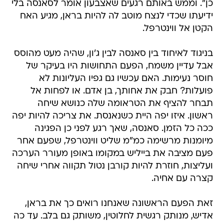
כן". וממש באותם רגעים שאצבעון אומר לסאנסה בלי
ידיעתו שכדי לנצח מוטב לה להיות בראן, מגיע האח
הקטן אל ווינטרפל.
בניגוד לאיחוד בין סאנסה לבין ג'ון, שהיה מעט מהוסס
אבל עדיין משמח, הפעם התחושות היו בעיקר של
חוסר נעימות. האם עכשיו גם גפיו העליונות לא
פועלות? חבק את אחותך, בן אדם. או לפחות אל
תבחר להציף את הטראומה שלה כנושא שיחה
ראשון. איזו יפה היית כשנאנסת. את צריכה להיות יפה
ככה כל הזמן. סאנסה, שאך רגע לפני כן הפגינה
מיומנות מרשימה כמ"מ שליט ווינטרפל, שפעם אחר
פעם מציבה את בייליש במקומו באופן מעורר הערכה
ועליצות, חוזרת להיות קורבן נטול תקווה אחרי שיחה
קצרה עם אחיה.
זאת הפעם הראשונה שאנחנו רואים כך את בראן,
אדיש, מנותק רגשית לחלוטין, משותק גם בלב. עד כה