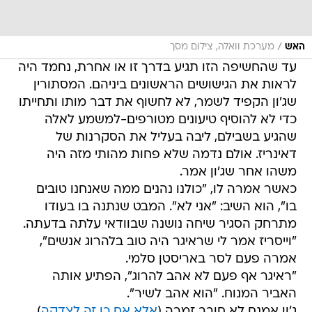
/
האש
מערכת וואלה, צילום מסך
עד שהחשיפה הזו תגיע בדרך זו או אחרת, נחמד היה
לראות את הגישושים הראשונים ביניהם. המסתורין
שג'ון הקפיד לשמר, לא לחשוף את דבר מותו ותחייתו
כדי לא להוסיף טיעונים מטורפים-למשמע לאלה
שהגיע בשבילם, ליבה בעליל את הסקרנות של
דאינריז. אולם נדמה שלא פחות מהותי מזה היה
משהו אחר שג'ון אמר.
כאשר אמרה לו, "כולנו נהנים ממה שאנחנו טובים
בו", הוא השיב: "אני לא". המבט שנתנה בו בעודו
מתרחק הסגיר שיחה נושנה שבוודאי עלתה בדעתה.
"וייסריז אמר לי שראיגר היה טוב בלהרוג אנשים",
אמרה פעם לסר באריסטן סלמי.
"ראיגר אף פעם לא אהב להרוג", הפתיע אותה
האביר המנוח. "הוא אהב לשיר".
ג'ון אמנם לא חובב זמרה (
אלא אם כן זה לצדקה
),