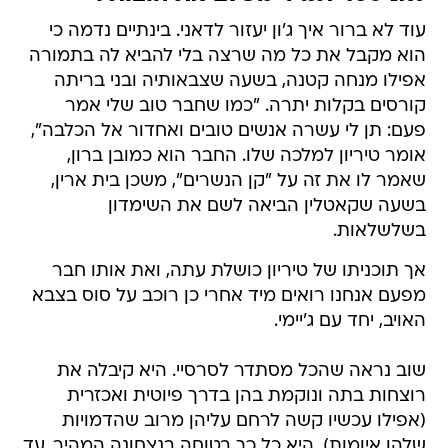
עוד לא ברור איך ג'ון יעזור לדאני. בינתיים נדמה כי
הוא מקבל את כל מה שרצה בלי להביא לה בתמורה
אפילו מנחה קטנה, בשעה שצבאותיה ובני בריתה
קורסים בקלות יתרה. "כמו שחבר טוב שלי אמר
פעם: תן לי עשרה אנשים טובים ואחדור אל הכלבה",
אומר טיריון למלכה שלו. החבר הוא כמובן ברון,
שאמר לו את זה על "קן הנשרים", משכן בית ארין,
בשעה שקאטלין הביאה לשם את השימדון
בשלשלאות.
אך תוכניתו של טיריון כושלת עתה, ואת אותו חבר
מפעם אנחנו רואים מיד אחרי כן רוכב על סוס בצבא
האויב, יחד עם ג'יימי.
שוב נראה שהכל מסתדר לסרסיי. היא קיבלה את
רוצחות בתה ונוקמת בהן בדרך פיוטית ואכזרית
(אפילו עכשיו קשה לרחם עליהן מרוב שהדמויות
שלהן איומות). היא כל כך בטוחה בנצחונה המהיר, עד