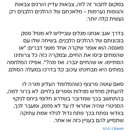
במקום לחבור זה לזה, צבאות עדיין הורגים צבאות
והגופות נערמות - מלאכתם של ההלכים הלבנים רק
נעשית קלה יותר.
בדרך אגב אנחנו מגלים שבייליש לא מטיל ספק
בנכונותם של ההלכים הלבנים. בשיחה שלו עם
סאנסה הוא אומר שיקרה אחד משני דברים: "או
שהמתים יביסו את החיים, ובמקרה כזה כל צרותינו
הסתיימו. או שהחיים יגברו. ואז מה?". אפילו המלחמה
במתים היא מבחינתו עיכוב קל בדרכו במעלה הסולם.
סאם עושה פרצוף כשהמלומד העליון מורה לו
להעתיק מחדש מגילות וספרים בלויים. לא ברור למה,
בהתחשב בכך שמדובר בשדרוג חלומי ביחס לניקוי
הסניטרי שהיה אחראי לו עד לא מזמן, ומעבר לכך,
בוודאי נפתח בכך פתח גדול לגילוי אמת עתיקה
שתסייע להם בעניין כזה או אחר.
משחקי הכס